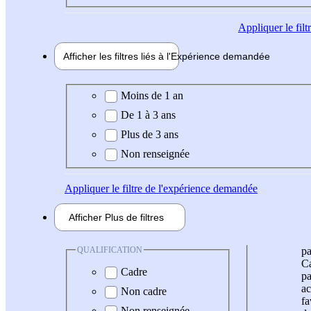
Appliquer
le fil
Afficher les filtres liés à l'
Expérience
demandée
Expérience demandée
Moins de 1 an
De 1 à 3 ans
Plus de 3 ans
Non renseignée
Appliquer
le filtre de l'expérience demandée
Afficher
Plus de
filtres
QUALIFICATION
pa
Ca
Cadre
pa
ac
Non cadre
fa
Non renseignée