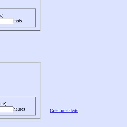
s)
mois
ure)
heures
Créer une alerte