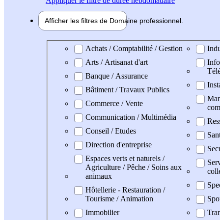
Appliquer
le filtre de durée hebdomadaire
Afficher les filtres de
Domaine pro
fessionnel
Domaine professionel
Achats / Comptabilité / Gestion
Indu
Arts / Artisanat d'art
Info
Tél
Banque / Assurance
Inst
Bâtiment / Travaux Publics
Mark
Commerce / Vente
com
Communication / Multimédia
Res
Conseil / Etudes
San
Direction d'entreprise
Secr
Espaces verts et naturels /
Serv
Agriculture / Pêche / Soins aux
coll
animaux
Spe
Hôtellerie - Restauration /
Tourisme / Animation
Spo
Immobilier
Tran