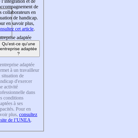
 l’intégration et de
’accompagnement de
s collaborateurs en
tuation de handicap.
ur en savoir plus,
nsultez cet article
.
treprise adaptée
Qu'est-ce qu'une
entreprise adaptée
?
entreprise adaptée
rmet à un travailleur
 situation de
ndicap d'exercer
e activité
ofessionnelle dans
s conditions
aptées à ses
pacités. Pour en
voir plus,
consultez
 site de l’UNEA
.