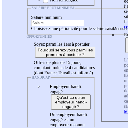
de
l
SALAIRE BRUT MINIMUM
se
si
Salaire minimum
Po
co
Choisissez une périodicité pour le salaire saisi
En
OPPORTUNITÉS
Soyez parmi les 1ers à postuler
Pourquoi serez-vous parmi les
premiers à postuler ?
L'
Offres de plus de 15 jours,
pe
comptant moins de 4 candidatures
en
(dont France Travail est informé)
ha
HANDICAP
un
pr
Employeur handi-
de
engagé
ad
Qu'est-ce qu'un
ca
employeur handi-
sa
engagé ?
le
Un employeur handi-
engagé est un
employeur reconnu