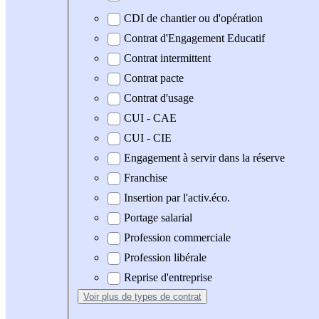
CDI de chantier ou d'opération
Contrat d'Engagement Educatif
Contrat intermittent
Contrat pacte
Contrat d'usage
CUI - CAE
CUI - CIE
Engagement à servir dans la réserve
Franchise
Insertion par l'activ.éco.
Portage salarial
Profession commerciale
Profession libérale
Reprise d'entreprise
Voir plus
de types de contrat