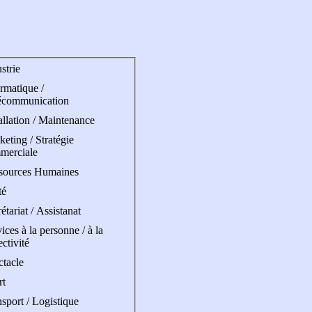
strie
rmatique /
écommunication
allation / Maintenance
eting / Stratégie
merciale
sources Humaines
té
étariat / Assistanat
ices à la personne / à la
ectivité
ctacle
rt
sport / Logistique