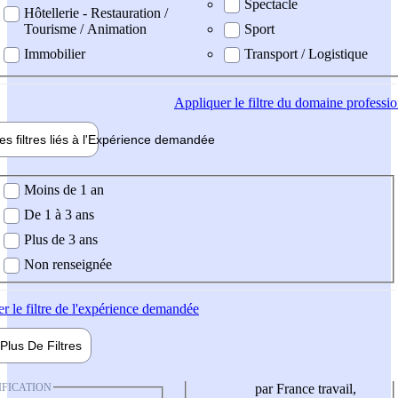
Spectacle
Hôtellerie - Restauration /
Tourisme / Animation
Sport
Immobilier
Transport / Logistique
Appliquer
le filtre du domaine professi
es filtres liés à l'
Expérience
demandée
ience demandée
Moins de 1 an
De 1 à 3 ans
Plus de 3 ans
Non renseignée
er
le filtre de l'expérience demandée
Plus De
Filtres
IFICATION
par France travail,