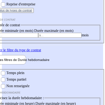
Reprise d'entreprise
plus
de types de contrat
 DE CONTRAT
ée de contrat
ée minimale (en mois)
Durée maximale (en mois)
mois
er
le filtre du type de contrat
les filtres de
Durée hebdo
madaire
 hebdomadaire
Temps plein
Temps partiel
Non renseignée
 HEBDOMADAIRE
cisez la durée hebdomadaire :
ée minimale (en heure)
Durée maximale (en heure)