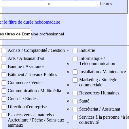
heures
er
le filtre de durée hebdomadaire
les filtres de
Domaine pro
fessionnel
ne professionel
Achats / Comptabilité / Gestion
Industrie
Arts / Artisanat d'art
Informatique /
Télécommunication
Banque / Assurance
Installation / Maintenance
Bâtiment / Travaux Publics
Marketing / Stratégie
Commerce / Vente
commerciale
Communication / Multimédia
Ressources Humaines
Conseil / Etudes
Santé
Direction d'entreprise
Secrétariat / Assistanat
Espaces verts et naturels /
Services à la personne / à l
Agriculture / Pêche / Soins aux
collectivité
animaux