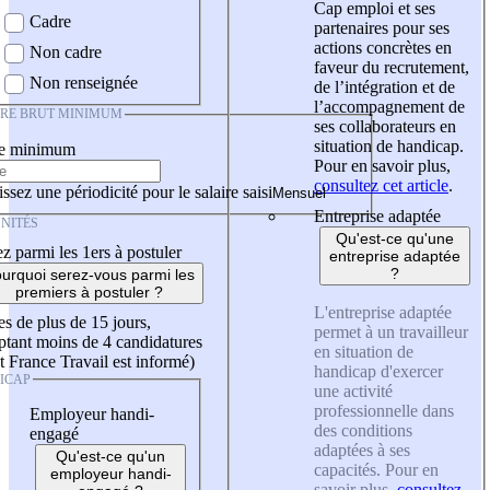
Cap emploi et ses
Cadre
partenaires pour ses
actions concrètes en
Non cadre
faveur du recrutement,
Non renseignée
de l’intégration et de
l’accompagnement de
IRE BRUT MINIMUM
ses collaborateurs en
situation de handicap.
re minimum
Pour en savoir plus,
consultez cet article
.
ssez une périodicité pour le salaire saisi
Entreprise adaptée
NITÉS
Qu'est-ce qu'une
z parmi les 1ers à postuler
entreprise adaptée
?
urquoi serez-vous parmi les
premiers à postuler ?
L'entreprise adaptée
es de plus de 15 jours,
permet à un travailleur
tant moins de 4 candidatures
en situation de
t France Travail est informé)
handicap d'exercer
ICAP
une activité
professionnelle dans
Employeur handi-
des conditions
engagé
adaptées à ses
Qu'est-ce qu'un
capacités. Pour en
employeur handi-
savoir plus,
consultez