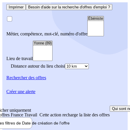
Imprimer
Besoin d'aide sur la recherche d'offres d'emploi ?
Métier, compétence, mot-clé, numéro d'offre
Lieu de travail
Distance autour du lieu choisi
Rechercher
des offres
Créer une alerte
Qui sont n
icher uniquement
 offres France Travail
Cette action recharge la liste des offres
les filtres de
Date de création
de l'offre