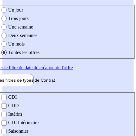
e création de l'offre
Un jour
Trois jours
Une semaine
Deux semaines
Un mois
Toutes les offres
er
le filtre de date de création de l'offre
les filtres de types de
Contrat
de contrat
CDI
CDD
Intérim
CDI Intérimaire
Saisonnier