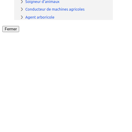
Fermer
Fermer
le détail de l'offre
/
Offre
sur
Offre précéden