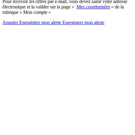
Pour recevoir les offres par e-mail, vous devez saisir votre adresse
électronique et la valider sur la page «
Mes coordonnées
» de la
rubrique « Mon compte »
Annuler
Enregistrer mon alerte
Enregistrer
mon alerte