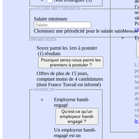
de
l
SALAIRE BRUT MINIMUM
se
si
Salaire minimum
Po
co
Choisissez une périodicité pour le salaire saisi
En
OPPORTUNITÉS
Soyez parmi les 1ers à postuler
(1)
résultats
Pourquoi serez-vous parmi les
L'
premiers à postuler ?
pe
Offres de plus de 15 jours,
en
comptant moins de 4 candidatures
ha
(dont France Travail est informé)
un
HANDICAP
pr
de
Employeur handi-
ad
engagé
ca
Qu'est-ce qu'un
sa
employeur handi-
le
engagé ?
Un employeur handi-
engagé est un