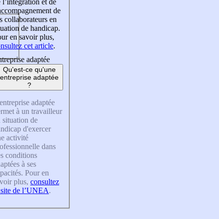
 l’intégration et de
’accompagnement de
s collaborateurs en
tuation de handicap.
ur en savoir plus,
nsultez cet article
.
treprise adaptée
Qu'est-ce qu'une
entreprise adaptée
?
entreprise adaptée
rmet à un travailleur
 situation de
ndicap d'exercer
e activité
ofessionnelle dans
s conditions
aptées à ses
pacités. Pour en
voir plus,
consultez
 site de l’UNEA
.