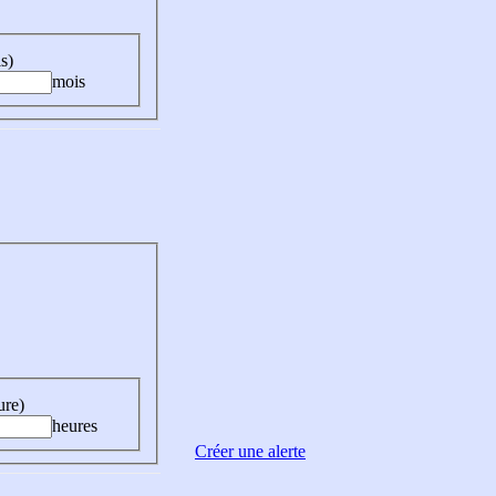
s)
mois
ure)
heures
Créer une alerte