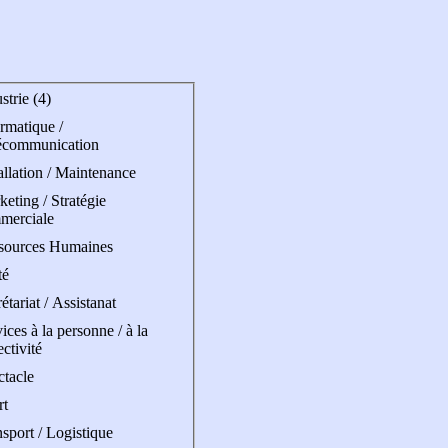
strie (4)
rmatique /
écommunication
allation / Maintenance
eting / Stratégie
merciale
sources Humaines
té
étariat / Assistanat
ices à la personne / à la
ectivité
ctacle
rt
sport / Logistique