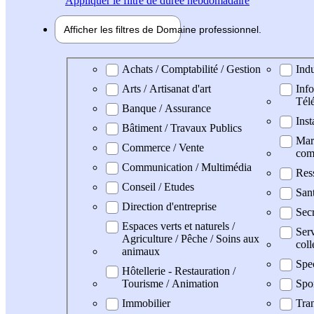
Appliquer
le filtre de durée hebdomadaire
Afficher les filtres de
Domaine pro
fessionnel
Domaine professionel
Achats / Comptabilité / Gestion
Indu
Arts / Artisanat d'art
Info
Tél
Banque / Assurance
Inst
Bâtiment / Travaux Publics
Mark
Commerce / Vente
com
Communication / Multimédia
Res
Conseil / Etudes
San
Direction d'entreprise
Secr
Espaces verts et naturels /
Serv
Agriculture / Pêche / Soins aux
coll
animaux
Spe
Hôtellerie - Restauration /
Tourisme / Animation
Spo
Immobilier
Tran