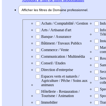
Appliquer
le filtre de durée hebdomadaire
Afficher les filtres de
Domaine pro
fessionnel
Domaine professionel
Achats / Comptabilité / Gestion
Indu
Arts / Artisanat d'art
Info
Tél
Banque / Assurance
Inst
Bâtiment / Travaux Publics
Mark
Commerce / Vente
com
Communication / Multimédia
Res
Conseil / Etudes
San
Direction d'entreprise
Secr
Espaces verts et naturels /
Serv
Agriculture / Pêche / Soins aux
coll
animaux
Spe
Hôtellerie - Restauration /
Tourisme / Animation
Spo
Immobilier
Tran