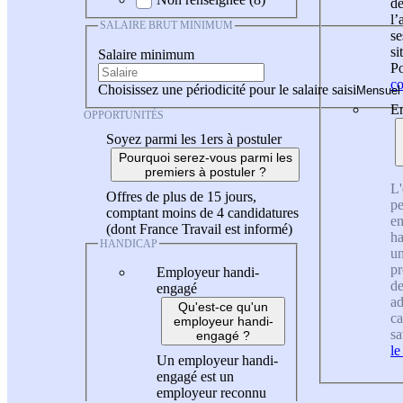
de
l
SALAIRE BRUT MINIMUM
se
si
Salaire minimum
Po
co
Choisissez une périodicité pour le salaire saisi
En
OPPORTUNITÉS
Soyez parmi les 1ers à postuler
Pourquoi serez-vous parmi les
premiers à postuler ?
L'
Offres de plus de 15 jours,
pe
comptant moins de 4 candidatures
en
(dont France Travail est informé)
ha
HANDICAP
un
pr
Employeur handi-
de
engagé
ad
Qu'est-ce qu'un
ca
employeur handi-
sa
engagé ?
le
Un employeur handi-
engagé est un
employeur reconnu