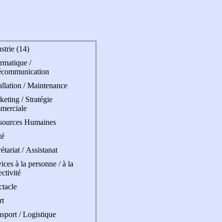
strie (14)
rmatique /
écommunication
allation / Maintenance
eting / Stratégie
merciale
sources Humaines
té
étariat / Assistanat
ices à la personne / à la
ectivité
ctacle
rt
sport / Logistique