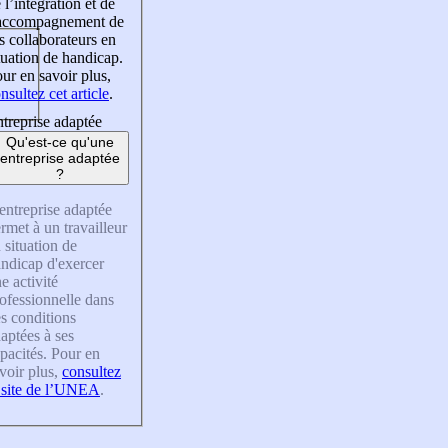
 l’intégration et de
’accompagnement de
s collaborateurs en
tuation de handicap.
ur en savoir plus,
nsultez cet article
.
treprise adaptée
Qu'est-ce qu'une
entreprise adaptée
?
entreprise adaptée
rmet à un travailleur
 situation de
ndicap d'exercer
e activité
ofessionnelle dans
s conditions
aptées à ses
pacités. Pour en
voir plus,
consultez
 site de l’UNEA
.