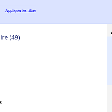
Appliquer
les filtres
ire (49)