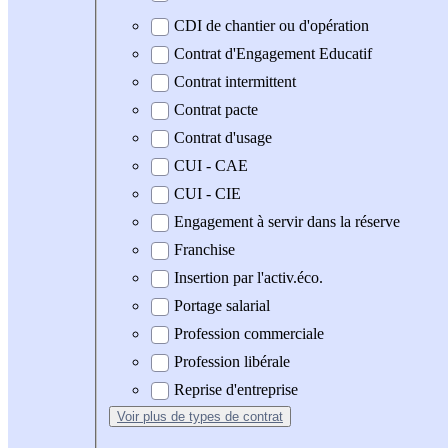
CDI de chantier ou d'opération
Contrat d'Engagement Educatif
Contrat intermittent
Contrat pacte
Contrat d'usage
CUI - CAE
CUI - CIE
Engagement à servir dans la réserve
Franchise
Insertion par l'activ.éco.
Portage salarial
Profession commerciale
Profession libérale
Reprise d'entreprise
Voir plus
de types de contrat