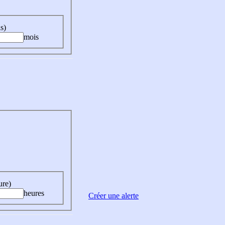
s)
mois
ure)
heures
Créer une alerte