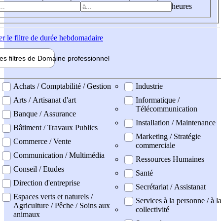
heures
er
le filtre de durée hebdomadaire
les filtres de
Domaine pro
fessionnel
ne professionel
Achats / Comptabilité / Gestion
Industrie
Arts / Artisanat d'art
Informatique /
Télécommunication
Banque / Assurance
Installation / Maintenance
Bâtiment / Travaux Publics
Marketing / Stratégie
Commerce / Vente
commerciale
Communication / Multimédia
Ressources Humaines
Conseil / Etudes
Santé
Direction d'entreprise
Secrétariat / Assistanat
Espaces verts et naturels /
Services à la personne / à l
Agriculture / Pêche / Soins aux
collectivité
animaux