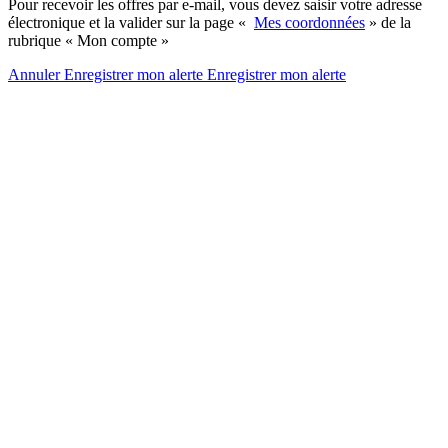
Pour recevoir les offres par e-mail, vous devez saisir votre adresse
électronique et la valider sur la page «
Mes coordonnées
» de la
rubrique « Mon compte »
Annuler
Enregistrer mon alerte
Enregistrer
mon alerte