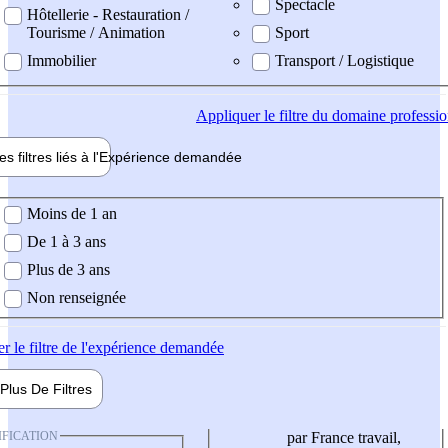
Spectacle
Hôtellerie - Restauration /
Tourisme / Animation
Sport
Immobilier
Transport / Logistique
Appliquer
le filtre du domaine professi
es filtres liés à l'
Expérience
demandée
ience demandée
Moins de 1 an
De 1 à 3 ans
Plus de 3 ans
Non renseignée
er
le filtre de l'expérience demandée
Plus De
Filtres
IFICATION
par France travail,