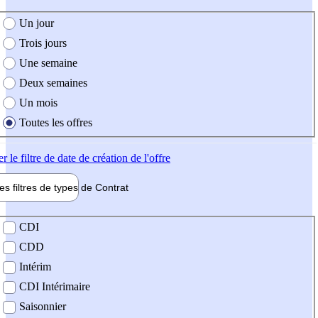
e création de l'offre
Un jour
Trois jours
Une semaine
Deux semaines
Un mois
Toutes les offres
er
le filtre de date de création de l'offre
les filtres de types de
Contrat
de contrat
CDI
CDD
Intérim
CDI Intérimaire
Saisonnier