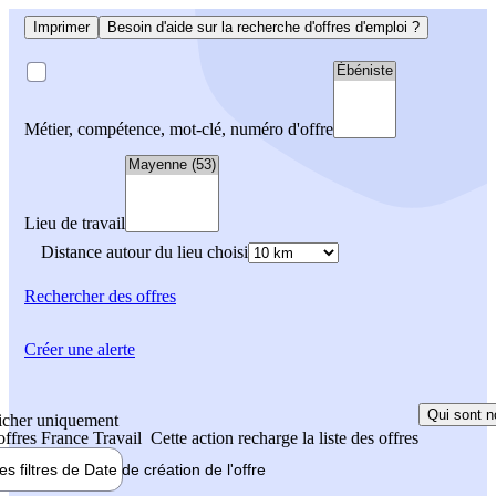
Imprimer
Besoin d'aide sur la recherche d'offres d'emploi ?
Métier, compétence, mot-clé, numéro d'offre
Lieu de travail
Distance autour du lieu choisi
Rechercher
des offres
Créer une alerte
Qui sont n
icher uniquement
 offres France Travail
Cette action recharge la liste des offres
les filtres de
Date de création
de l'offre