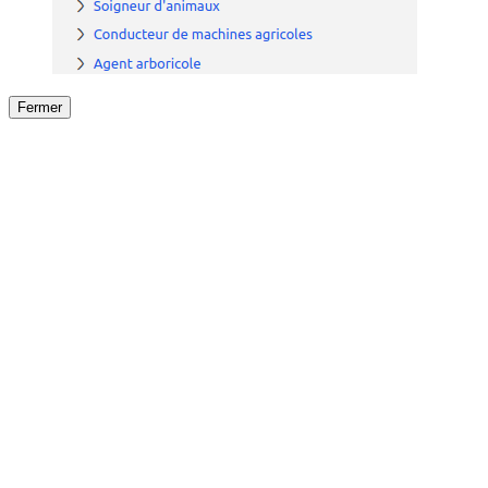
Fermer
Fermer
le détail de l'offre
/
Offre
sur
Offre précéden