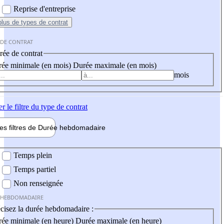
Reprise d'entreprise
plus
de types de contrat
 DE CONTRAT
ée de contrat
ée minimale (en mois)
Durée maximale (en mois)
mois
er
le filtre du type de contrat
les filtres de
Durée hebdo
madaire
 hebdomadaire
Temps plein
Temps partiel
Non renseignée
 HEBDOMADAIRE
cisez la durée hebdomadaire :
ée minimale (en heure)
Durée maximale (en heure)