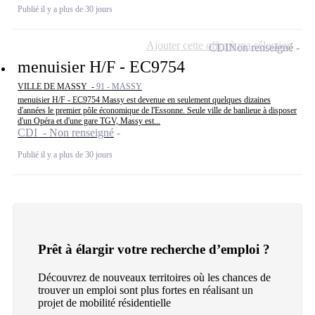
Publié il y a plus de 30 jours
Ajouter cette offre à ma sélection
CDI
Non renseigné
menuisier H/F - EC9754
VILLE DE MASSY -
91 - MASSY
menuisier H/F - EC9754 Massy est devenue en seulement quelques dizaines
d'années le premier pôle économique de l'Essonne. Seule ville de banlieue à disposer
d'un Opéra et d'une gare TGV, Massy est...
CDI - Non renseigné
Publié il y a plus de 30 jours
Prêt à élargir votre recherche d’emploi ?
Découvrez de nouveaux territoires où les chances de
trouver un emploi sont plus fortes en réalisant un
projet de mobilité résidentielle