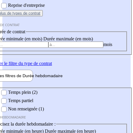
Reprise d'entreprise
plus
de types de contrat
 DE CONTRAT
ée de contrat
ée minimale (en mois)
Durée maximale (en mois)
mois
er
le filtre du type de contrat
les filtres de
Durée hebdo
madaire
 hebdomadaire
Temps plein (2)
Temps partiel
Non renseignée (1)
 HEBDOMADAIRE
cisez la durée hebdomadaire :
ée minimale (en heure)
Durée maximale (en heure)