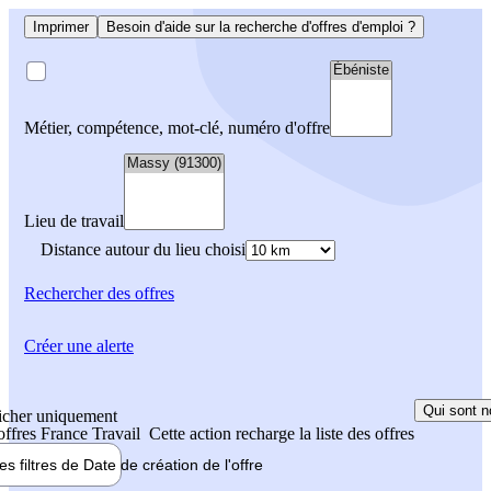
Imprimer
Besoin d'aide sur la recherche d'offres d'emploi ?
Métier, compétence, mot-clé, numéro d'offre
Lieu de travail
Distance autour du lieu choisi
Rechercher
des offres
Créer une alerte
Qui sont n
icher uniquement
 offres France Travail
Cette action recharge la liste des offres
les filtres de
Date de création
de l'offre