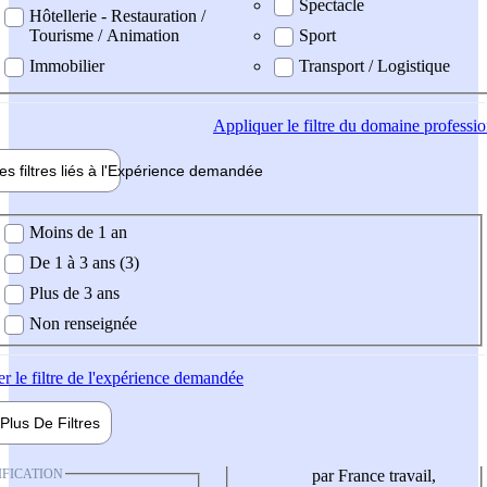
Spectacle
Hôtellerie - Restauration /
Tourisme / Animation
Sport
Immobilier
Transport / Logistique
Appliquer
le filtre du domaine professi
es filtres liés à l'
Expérience
demandée
ience demandée
Moins de 1 an
De 1 à 3 ans (3)
Plus de 3 ans
Non renseignée
er
le filtre de l'expérience demandée
Plus De
Filtres
IFICATION
par France travail,