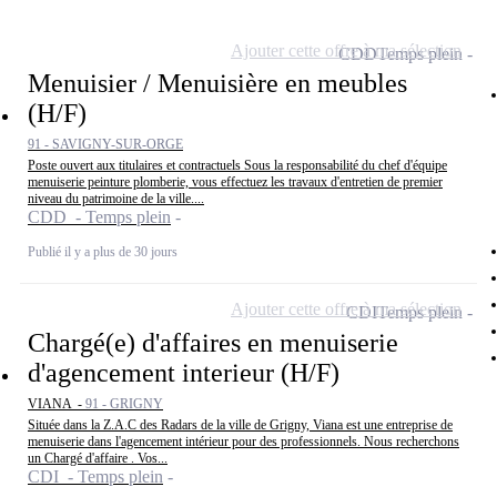
Ajouter cette offre à ma sélection
CDD
Temps plein
Menuisier / Menuisière en meubles
(H/F)
91 - SAVIGNY-SUR-ORGE
Poste ouvert aux titulaires et contractuels Sous la responsabilité du chef d'équipe
menuiserie peinture plomberie, vous effectuez les travaux d'entretien de premier
niveau du patrimoine de la ville....
CDD - Temps plein
Publié il y a plus de 30 jours
Ajouter cette offre à ma sélection
CDI
Temps plein
Chargé(e) d'affaires en menuiserie
d'agencement interieur (H/F)
VIANA -
91 - GRIGNY
Située dans la Z.A.C des Radars de la ville de Grigny, Viana est une entreprise de
menuiserie dans l'agencement intérieur pour des professionnels. Nous recherchons
un Chargé d'affaire . Vos...
CDI - Temps plein