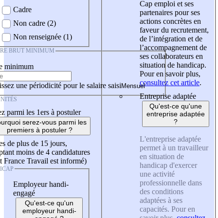
Cap emploi et ses
Cadre
partenaires pour ses
actions concrètes en
Non cadre (2)
faveur du recrutement,
Non renseignée (1)
de l’intégration et de
l’accompagnement de
IRE BRUT MINIMUM
ses collaborateurs en
situation de handicap.
re minimum
Pour en savoir plus,
consultez cet article
.
ssez une périodicité pour le salaire saisi
Entreprise adaptée
NITÉS
Qu'est-ce qu'une
z parmi les 1ers à postuler
entreprise adaptée
?
urquoi serez-vous parmi les
premiers à postuler ?
L'entreprise adaptée
es de plus de 15 jours,
permet à un travailleur
tant moins de 4 candidatures
en situation de
t France Travail est informé)
handicap d'exercer
ICAP
une activité
professionnelle dans
Employeur handi-
des conditions
engagé
adaptées à ses
Qu'est-ce qu'un
capacités. Pour en
employeur handi-
savoir plus,
consultez