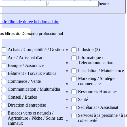
heures
er
le filtre de durée hebdomadaire
les filtres de
Domaine pro
fessionnel
ne professionel
Achats / Comptabilité / Gestion
Industrie (3)
Arts / Artisanat d'art
Informatique /
Télécommunication
Banque / Assurance
Installation / Maintenance
Bâtiment / Travaux Publics
Marketing / Stratégie
Commerce / Vente
commerciale
Communication / Multimédia
Ressources Humaines
Conseil / Etudes
Santé
Direction d'entreprise
Secrétariat / Assistanat
Espaces verts et naturels /
Services à la personne / à l
Agriculture / Pêche / Soins aux
collectivité
animaux