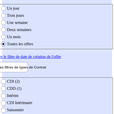
e création de l'offre
Un jour
Trois jours
Une semaine
Deux semaines
Un mois
Toutes les offres
er
le filtre de date de création de l'offre
les filtres de types de
Contrat
de contrat
CDI (2)
CDD (1)
Intérim
CDI Intérimaire
Saisonnier