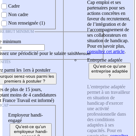
Cap emploi et ses
Cadre
partenaires pour ses
actions concrètes en
Non cadre
faveur du recrutement,
Non renseignée (1)
de l’intégration et de
l’accompagnement de
IRE BRUT MINIMUM
ses collaborateurs en
situation de handicap.
re minimum
Pour en savoir plus,
consultez cet article
.
ssez une périodicité pour le salaire saisi
Entreprise adaptée
NITÉS
Qu'est-ce qu'une
z parmi les 1ers à postuler
entreprise adaptée
?
urquoi serez-vous parmi les
premiers à postuler ?
L'entreprise adaptée
es de plus de 15 jours,
permet à un travailleur
tant moins de 4 candidatures
en situation de
t France Travail est informé)
handicap d'exercer
ICAP
une activité
professionnelle dans
Employeur handi-
des conditions
engagé
adaptées à ses
Qu'est-ce qu'un
capacités. Pour en
employeur handi-
savoir plus,
consultez