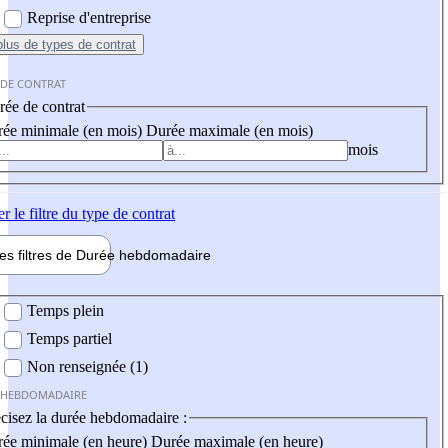
Reprise d'entreprise
plus
de types de contrat
 DE CONTRAT
ée de contrat
ée minimale (en mois)
Durée maximale (en mois)
mois
er
le filtre du type de contrat
les filtres de
Durée hebdo
madaire
 hebdomadaire
Temps plein
Temps partiel
Non renseignée (1)
 HEBDOMADAIRE
cisez la durée hebdomadaire :
ée minimale (en heure)
Durée maximale (en heure)