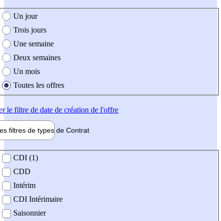
e création de l'offre
Un jour
Trois jours
Une semaine
Deux semaines
Un mois
Toutes les offres
er
le filtre de date de création de l'offre
les filtres de types de
Contrat
de contrat
CDI (1)
CDD
Intérim
CDI Intérimaire
Saisonnier