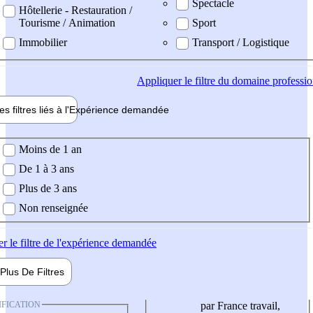
Spectacle
Hôtellerie - Restauration /
Tourisme / Animation
Sport
Immobilier
Transport / Logistique
Appliquer
le filtre du domaine professi
es filtres liés à l'
Expérience
demandée
ience demandée
Moins de 1 an
De 1 à 3 ans
Plus de 3 ans
Non renseignée
er
le filtre de l'expérience demandée
Plus De
Filtres
IFICATION
par France travail,