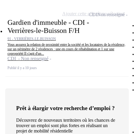
Ajouter cette offre à ma sélection
CDI
Non renseigné
Gardien d'immeuble - CDI -
Verrières-le-Buisson F/H
91 - VERRIÈRES-LE-BUISSON
Vous assurez la relation de proximité entre la société et les locataires de la résidence,
sur un périmètre de 2 résidences : une en cours de réhabilitation et 1 sur une
copropriété.Il s'agit d'un...
CDI - Non renseigné
Publié il y a 10 jours
Prêt à élargir votre recherche d’emploi ?
Découvrez de nouveaux territoires où les chances de
trouver un emploi sont plus fortes en réalisant un
projet de mobilité résidentielle