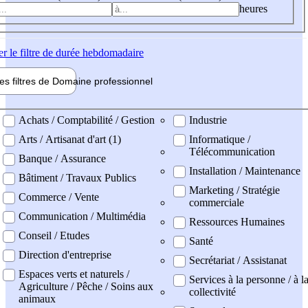
heures
er
le filtre de durée hebdomadaire
les filtres de
Domaine pro
fessionnel
ne professionel
Achats / Comptabilité / Gestion
Industrie
Arts / Artisanat d'art (1)
Informatique /
Télécommunication
Banque / Assurance
Installation / Maintenance
Bâtiment / Travaux Publics
Marketing / Stratégie
Commerce / Vente
commerciale
Communication / Multimédia
Ressources Humaines
Conseil / Etudes
Santé
Direction d'entreprise
Secrétariat / Assistanat
Espaces verts et naturels /
Services à la personne / à l
Agriculture / Pêche / Soins aux
collectivité
animaux