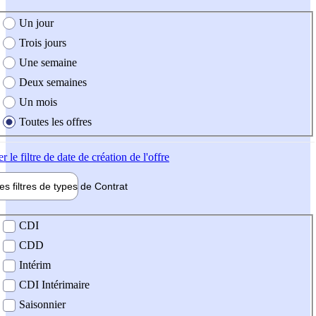
e création de l'offre
Un jour
Trois jours
Une semaine
Deux semaines
Un mois
Toutes les offres
er
le filtre de date de création de l'offre
les filtres de types de
Contrat
de contrat
CDI
CDD
Intérim
CDI Intérimaire
Saisonnier