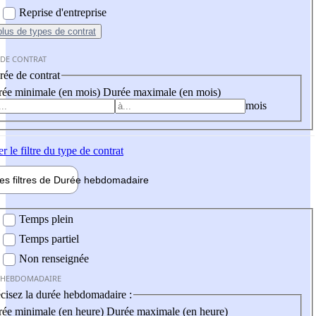
Reprise d'entreprise
plus
de types de contrat
 DE CONTRAT
ée de contrat
ée minimale (en mois)
Durée maximale (en mois)
mois
er
le filtre du type de contrat
les filtres de
Durée hebdo
madaire
 hebdomadaire
Temps plein
Temps partiel
Non renseignée
 HEBDOMADAIRE
cisez la durée hebdomadaire :
ée minimale (en heure)
Durée maximale (en heure)