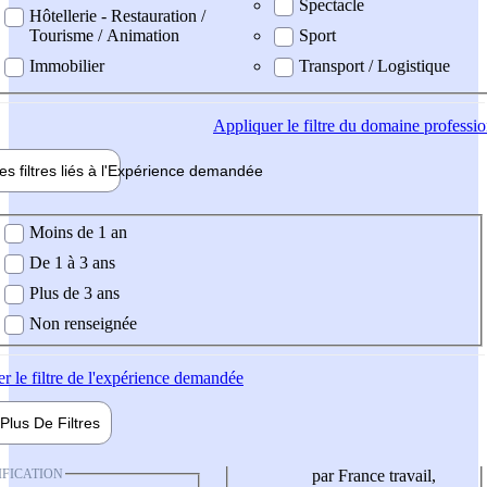
Spectacle
Hôtellerie - Restauration /
Tourisme / Animation
Sport
Immobilier
Transport / Logistique
Appliquer
le filtre du domaine professi
es filtres liés à l'
Expérience
demandée
ience demandée
Moins de 1 an
De 1 à 3 ans
Plus de 3 ans
Non renseignée
er
le filtre de l'expérience demandée
Plus De
Filtres
IFICATION
par France travail,