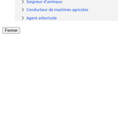
Fermer
Fermer
le détail de l'offre
/
Offre
sur
Offre précéden