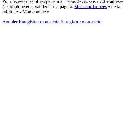
Pour recevoir les offres par e-mail, vous devez saisir votre adresse
électronique et la valider sur la page «
Mes coordonnées
» de la
rubrique « Mon compte »
Annuler
Enregistrer mon alerte
Enregistrer
mon alerte