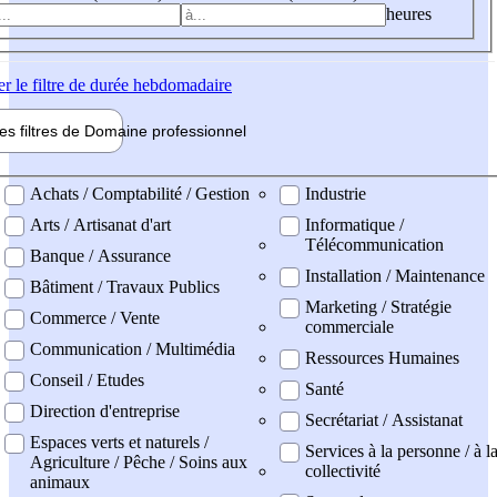
heures
er
le filtre de durée hebdomadaire
les filtres de
Domaine pro
fessionnel
ne professionel
Achats / Comptabilité / Gestion
Industrie
Arts / Artisanat d'art
Informatique /
Télécommunication
Banque / Assurance
Installation / Maintenance
Bâtiment / Travaux Publics
Marketing / Stratégie
Commerce / Vente
commerciale
Communication / Multimédia
Ressources Humaines
Conseil / Etudes
Santé
Direction d'entreprise
Secrétariat / Assistanat
Espaces verts et naturels /
Services à la personne / à l
Agriculture / Pêche / Soins aux
collectivité
animaux