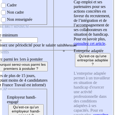
Cap emploi et ses
Cadre
partenaires pour ses
actions concrètes en
Non cadre
faveur du recrutement,
Non renseignée
de l’intégration et de
l’accompagnement de
IRE BRUT MINIMUM
ses collaborateurs en
situation de handicap.
re minimum
Pour en savoir plus,
consultez cet article
.
ssez une périodicité pour le salaire saisi
Entreprise adaptée
NITÉS
Qu'est-ce qu'une
z parmi les 1ers à postuler
entreprise adaptée
?
urquoi serez-vous parmi les
premiers à postuler ?
L'entreprise adaptée
es de plus de 15 jours,
permet à un travailleur
tant moins de 4 candidatures
en situation de
t France Travail est informé)
handicap d'exercer
ICAP
une activité
professionnelle dans
Employeur handi-
des conditions
engagé
adaptées à ses
Qu'est-ce qu'un
capacités. Pour en
employeur handi-
savoir plus,
consultez