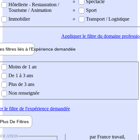
Spectacle
Hôtellerie - Restauration /
Tourisme / Animation
Sport
Immobilier
Transport / Logistique
Appliquer
le filtre du domaine professi
es filtres liés à l'
Expérience
demandée
ience demandée
Moins de 1 an
De 1 à 3 ans
Plus de 3 ans
Non renseignée
er
le filtre de l'expérience demandée
Plus De
Filtres
IFICATION
par France travail,