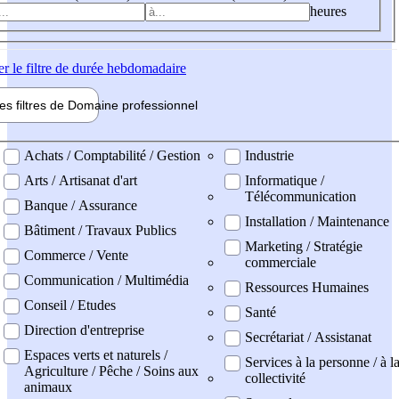
heures
er
le filtre de durée hebdomadaire
les filtres de
Domaine pro
fessionnel
ne professionel
Achats / Comptabilité / Gestion
Industrie
Arts / Artisanat d'art
Informatique /
Télécommunication
Banque / Assurance
Installation / Maintenance
Bâtiment / Travaux Publics
Marketing / Stratégie
Commerce / Vente
commerciale
Communication / Multimédia
Ressources Humaines
Conseil / Etudes
Santé
Direction d'entreprise
Secrétariat / Assistanat
Espaces verts et naturels /
Services à la personne / à l
Agriculture / Pêche / Soins aux
collectivité
animaux