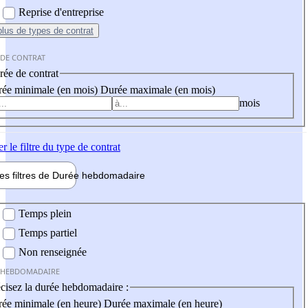
Reprise d'entreprise
plus
de types de contrat
 DE CONTRAT
ée de contrat
ée minimale (en mois)
Durée maximale (en mois)
mois
er
le filtre du type de contrat
les filtres de
Durée hebdo
madaire
 hebdomadaire
Temps plein
Temps partiel
Non renseignée
 HEBDOMADAIRE
cisez la durée hebdomadaire :
ée minimale (en heure)
Durée maximale (en heure)