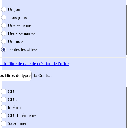
e création de l'offre
Un jour
Trois jours
Une semaine
Deux semaines
Un mois
Toutes les offres
er
le filtre de date de création de l'offre
les filtres de types de
Contrat
de contrat
CDI
CDD
Intérim
CDI Intérimaire
Saisonnier