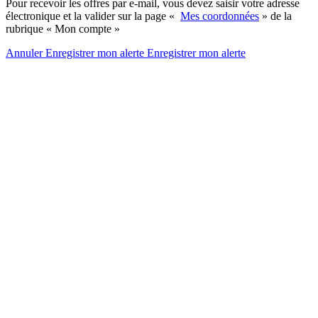
Pour recevoir les offres par e-mail, vous devez saisir votre adresse
électronique et la valider sur la page «
Mes coordonnées
» de la
rubrique « Mon compte »
Annuler
Enregistrer mon alerte
Enregistrer
mon alerte