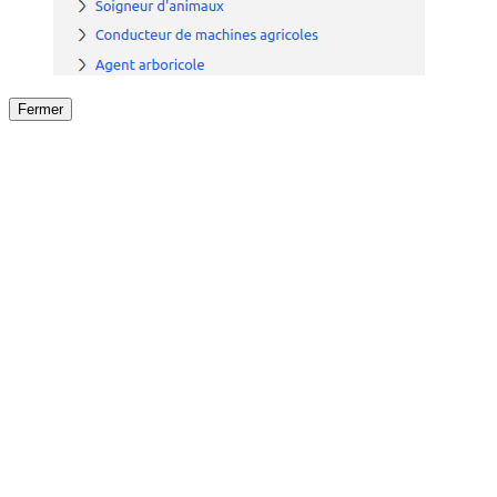
Fermer
Fermer
le détail de l'offre
/
Offre
sur
Offre précéden