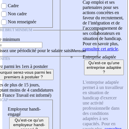
Cap emploi et ses
Cadre
partenaires pour ses
actions concrètes en
Non cadre
faveur du recrutement,
Non renseignée
de l’intégration et de
l’accompagnement de
IRE BRUT MINIMUM
ses collaborateurs en
situation de handicap.
re minimum
Pour en savoir plus,
consultez cet article
.
ssez une périodicité pour le salaire saisi
Entreprise adaptée
NITÉS
Qu'est-ce qu'une
z parmi les 1ers à postuler
entreprise adaptée
?
urquoi serez-vous parmi les
premiers à postuler ?
L'entreprise adaptée
es de plus de 15 jours,
permet à un travailleur
tant moins de 4 candidatures
en situation de
t France Travail est informé)
handicap d'exercer
ICAP
une activité
professionnelle dans
Employeur handi-
des conditions
engagé
adaptées à ses
Qu'est-ce qu'un
capacités. Pour en
employeur handi-
savoir plus,
consultez