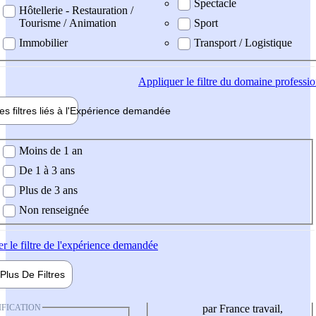
Spectacle
Hôtellerie - Restauration /
Tourisme / Animation
Sport
Immobilier
Transport / Logistique
Appliquer
le filtre du domaine professi
es filtres liés à l'
Expérience
demandée
ience demandée
Moins de 1 an
De 1 à 3 ans
Plus de 3 ans
Non renseignée
er
le filtre de l'expérience demandée
Plus De
Filtres
IFICATION
par France travail,