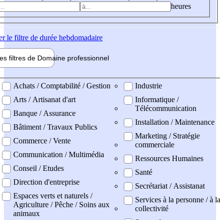
heures
er
le filtre de durée hebdomadaire
les filtres de
Domaine pro
fessionnel
ne professionel
Achats / Comptabilité / Gestion
Industrie
Arts / Artisanat d'art
Informatique /
Télécommunication
Banque / Assurance
Installation / Maintenance
Bâtiment / Travaux Publics
Marketing / Stratégie
Commerce / Vente
commerciale
Communication / Multimédia
Ressources Humaines
Conseil / Etudes
Santé
Direction d'entreprise
Secrétariat / Assistanat
Espaces verts et naturels /
Services à la personne / à l
Agriculture / Pêche / Soins aux
collectivité
animaux