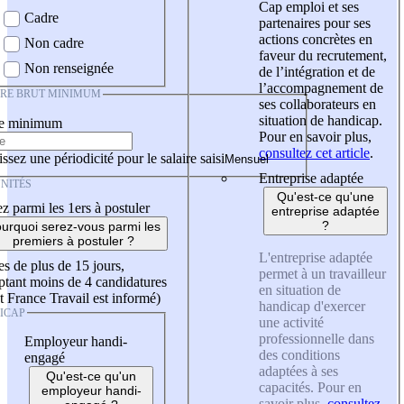
Cap emploi et ses
Cadre
partenaires pour ses
actions concrètes en
Non cadre
faveur du recrutement,
Non renseignée
de l’intégration et de
l’accompagnement de
IRE BRUT MINIMUM
ses collaborateurs en
situation de handicap.
re minimum
Pour en savoir plus,
consultez cet article
.
ssez une périodicité pour le salaire saisi
Entreprise adaptée
NITÉS
Qu'est-ce qu'une
z parmi les 1ers à postuler
entreprise adaptée
?
urquoi serez-vous parmi les
premiers à postuler ?
L'entreprise adaptée
es de plus de 15 jours,
permet à un travailleur
tant moins de 4 candidatures
en situation de
t France Travail est informé)
handicap d'exercer
ICAP
une activité
professionnelle dans
Employeur handi-
des conditions
engagé
adaptées à ses
Qu'est-ce qu'un
capacités. Pour en
employeur handi-
savoir plus,
consultez