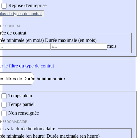
Reprise d'entreprise
plus
de types de contrat
 DE CONTRAT
ée de contrat
ée minimale (en mois)
Durée maximale (en mois)
mois
er
le filtre du type de contrat
les filtres de
Durée hebdo
madaire
 hebdomadaire
Temps plein
Temps partiel
Non renseignée
 HEBDOMADAIRE
cisez la durée hebdomadaire :
ée minimale (en heure)
Durée maximale (en heure)