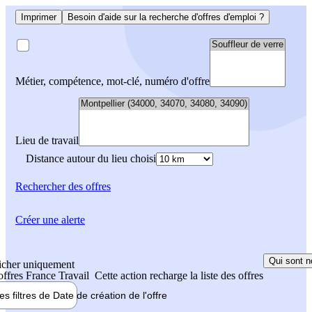
Imprimer
Besoin d'aide sur la recherche d'offres d'emploi ?
Métier, compétence, mot-clé, numéro d'offre
Lieu de travail
Distance autour du lieu choisi
Rechercher
des offres
Créer une alerte
Qui sont n
icher uniquement
 offres France Travail
Cette action recharge la liste des offres
les filtres de
Date de création
de l'offre