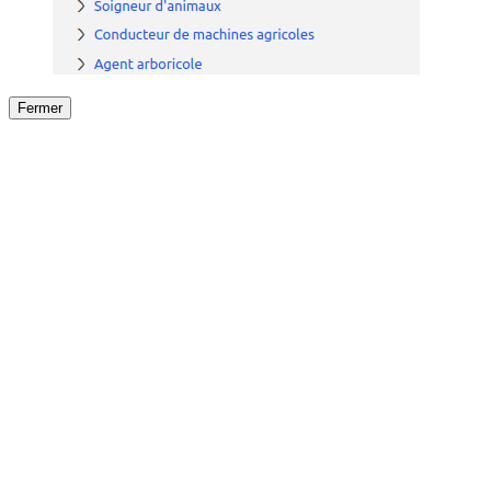
Fermer
Fermer
le détail de l'offre
/
Offre
sur
Offre précéden