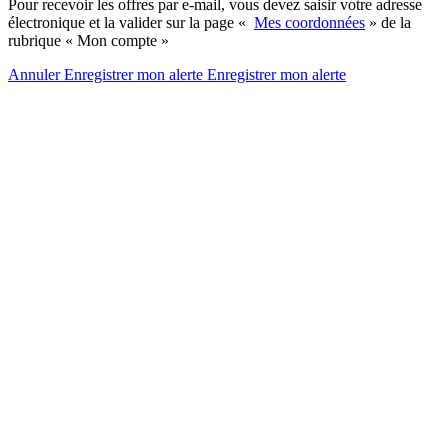
Pour recevoir les offres par e-mail, vous devez saisir votre adresse
électronique et la valider sur la page «
Mes coordonnées
» de la
rubrique « Mon compte »
Annuler
Enregistrer mon alerte
Enregistrer
mon alerte