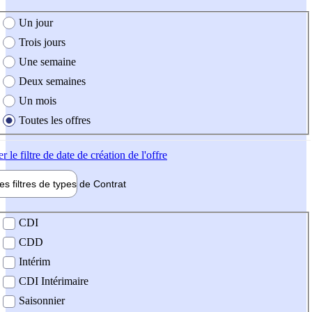
e création de l'offre
Un jour
Trois jours
Une semaine
Deux semaines
Un mois
Toutes les offres
er
le filtre de date de création de l'offre
les filtres de types de
Contrat
de contrat
CDI
CDD
Intérim
CDI Intérimaire
Saisonnier