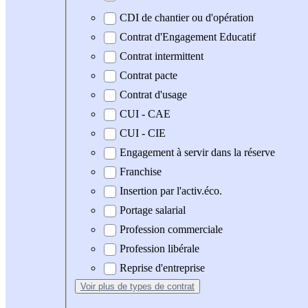
CDI de chantier ou d'opération
Contrat d'Engagement Educatif
Contrat intermittent
Contrat pacte
Contrat d'usage
CUI - CAE
CUI - CIE
Engagement à servir dans la réserve
Franchise
Insertion par l'activ.éco.
Portage salarial
Profession commerciale
Profession libérale
Reprise d'entreprise
Voir plus
de types de contrat