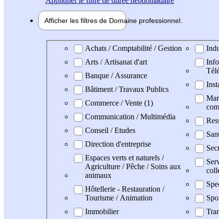
Appliquer
le filtre de durée hebdomadaire
Afficher les filtres de
Domaine pro
fessionnel
Domaine professionel
Achats / Comptabilité / Gestion
Indu
Arts / Artisanat d'art
Info
Tél
Banque / Assurance
Inst
Bâtiment / Travaux Publics
Mark
Commerce / Vente (1)
com
Communication / Multimédia
Res
Conseil / Etudes
San
Direction d'entreprise
Secr
Espaces verts et naturels /
Serv
Agriculture / Pêche / Soins aux
coll
animaux
Spe
Hôtellerie - Restauration /
Tourisme / Animation
Spo
Immobilier
Tran