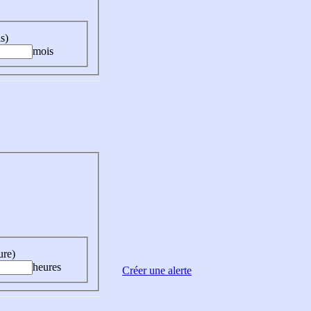
s)
mois
ure)
heures
Créer une alerte