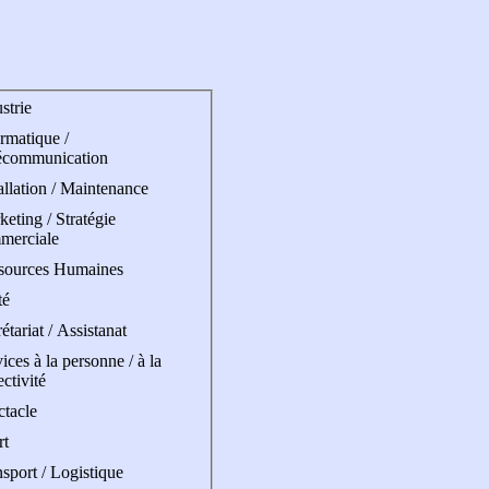
strie
rmatique /
écommunication
allation / Maintenance
eting / Stratégie
merciale
sources Humaines
té
étariat / Assistanat
ices à la personne / à la
ectivité
ctacle
rt
sport / Logistique