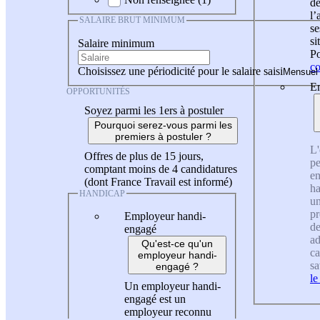
de
l
SALAIRE BRUT MINIMUM
se
si
Salaire minimum
Po
co
Choisissez une périodicité pour le salaire saisi
En
OPPORTUNITÉS
Soyez parmi les 1ers à postuler
Pourquoi serez-vous parmi les
premiers à postuler ?
L'
Offres de plus de 15 jours,
pe
comptant moins de 4 candidatures
en
(dont France Travail est informé)
ha
HANDICAP
un
pr
Employeur handi-
de
engagé
ad
Qu'est-ce qu'un
ca
employeur handi-
sa
engagé ?
le
Un employeur handi-
engagé est un
employeur reconnu