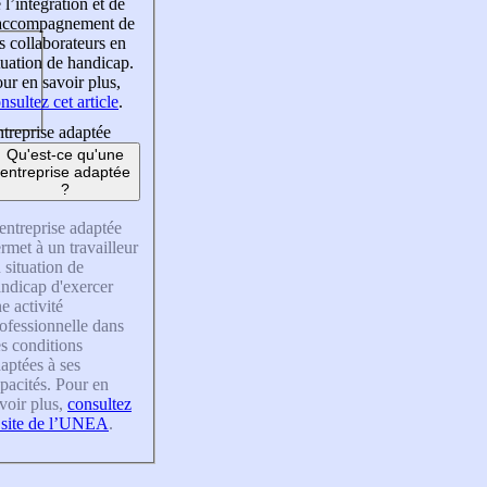
 l’intégration et de
’accompagnement de
s collaborateurs en
tuation de handicap.
ur en savoir plus,
nsultez cet article
.
treprise adaptée
Qu'est-ce qu'une
entreprise adaptée
?
entreprise adaptée
rmet à un travailleur
 situation de
ndicap d'exercer
e activité
ofessionnelle dans
s conditions
aptées à ses
pacités. Pour en
voir plus,
consultez
 site de l’UNEA
.