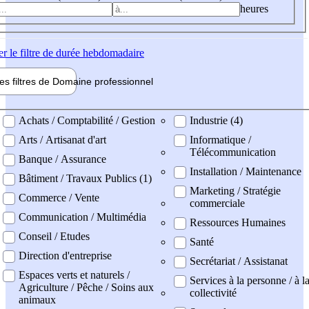
heures
er
le filtre de durée hebdomadaire
les filtres de
Domaine pro
fessionnel
ne professionel
Achats / Comptabilité / Gestion
Industrie (4)
Arts / Artisanat d'art
Informatique /
Télécommunication
Banque / Assurance
Installation / Maintenance
Bâtiment / Travaux Publics (1)
Marketing / Stratégie
Commerce / Vente
commerciale
Communication / Multimédia
Ressources Humaines
Conseil / Etudes
Santé
Direction d'entreprise
Secrétariat / Assistanat
Espaces verts et naturels /
Services à la personne / à l
Agriculture / Pêche / Soins aux
collectivité
animaux