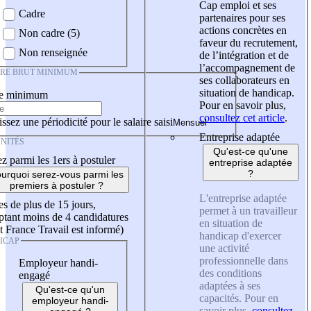
Cap emploi et ses
Cadre
partenaires pour ses
actions concrètes en
Non cadre (5)
faveur du recrutement,
Non renseignée
de l’intégration et de
l’accompagnement de
IRE BRUT MINIMUM
ses collaborateurs en
situation de handicap.
re minimum
Pour en savoir plus,
consultez cet article
.
ssez une périodicité pour le salaire saisi
Entreprise adaptée
NITÉS
Qu'est-ce qu'une
z parmi les 1ers à postuler
entreprise adaptée
?
urquoi serez-vous parmi les
premiers à postuler ?
L'entreprise adaptée
es de plus de 15 jours,
permet à un travailleur
tant moins de 4 candidatures
en situation de
t France Travail est informé)
handicap d'exercer
ICAP
une activité
professionnelle dans
Employeur handi-
des conditions
engagé
adaptées à ses
Qu'est-ce qu'un
capacités. Pour en
employeur handi-
savoir plus,
consultez