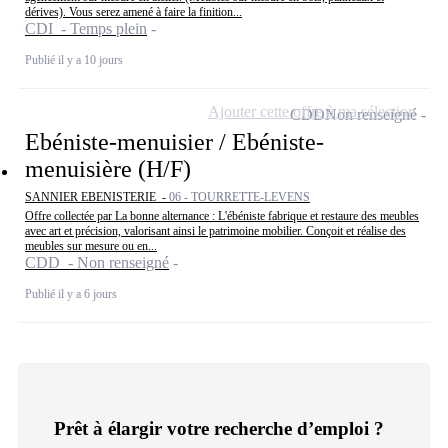
dérives). Vous serez amené à faire la finition...
CDI - Temps plein
Publié il y a 10 jours
Ajouter cette offre à ma sélection
CDD
Non renseigné
Ebéniste-menuisier / Ebéniste-
menuisière (H/F)
SANNIER EBENISTERIE -
06 - TOURRETTE-LEVENS
Offre collectée par La bonne alternance : L'ébéniste fabrique et restaure des meubles
avec art et précision, valorisant ainsi le patrimoine mobilier. Conçoit et réalise des
meubles sur mesure ou en...
CDD - Non renseigné
Publié il y a 6 jours
Prêt à élargir votre recherche d’emploi ?