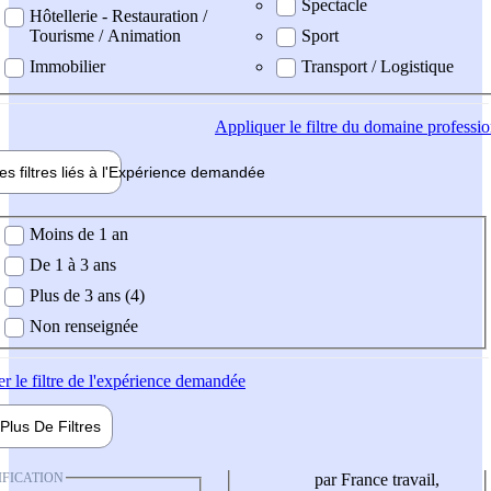
Spectacle
Hôtellerie - Restauration /
Tourisme / Animation
Sport
Immobilier
Transport / Logistique
Appliquer
le filtre du domaine professi
es filtres liés à l'
Expérience
demandée
ience demandée
Moins de 1 an
De 1 à 3 ans
Plus de 3 ans (4)
Non renseignée
er
le filtre de l'expérience demandée
Plus De
Filtres
IFICATION
par France travail,