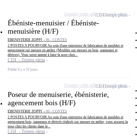
Ajouter cette offre à ma sélection
CDI
Temps plein
Ébéniste-menuisier / Ébéniste-
menuisière (H/F)
EBENISTERIE ZOPPI -
06 - CONTES
2 POSTES A POURVOIR Au sein d'une entreprise de fabrication de meubles et
agencement sur mesure en atelier. (Meubles sur mesure en bois, panneaux et
dérives). Vous serez amené à faire la pose chez...
CDI - Temps plein
Publié il y a 10 jours
Ajouter cette offre à ma sélection
CDI
Temps plein
Poseur de menuiserie, ébénisterie,
agencement bois (H/F)
EBENISTERIE ZOPPI -
06 - CONTES
2 POSTES A POURVOIR Au sein d'une entreprise de fabrication de meubles et
agencement bois, panneaux et dérivés réalisés sur mesure en atelier, vous assurez la
pose chez les clients dans le...
CDI - Temps plein