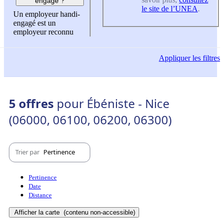
engagé ?
le site de l’UNEA
.
Un employeur handi-
engagé est un
employeur reconnu
Appliquer
les filtres
5 offres
pour Ébéniste - Nice
(06000, 06100, 06200, 06300)
Trier par
Pertinence
Pertinence
Date
Distance
Afficher la carte
(contenu non-accessible)