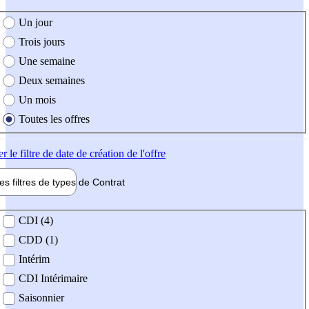
e création de l'offre
Un jour
Trois jours
Une semaine
Deux semaines
Un mois
Toutes les offres
er
le filtre de date de création de l'offre
les filtres de types de
Contrat
de contrat
CDI (4)
CDD (1)
Intérim
CDI Intérimaire
Saisonnier