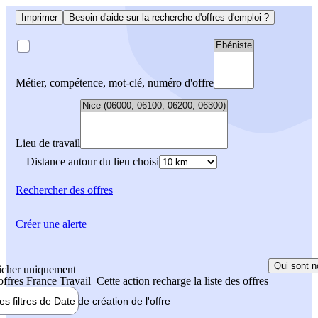
Imprimer
Besoin d'aide sur la recherche d'offres d'emploi ?
Métier, compétence, mot-clé, numéro d'offre
Lieu de travail
Distance autour du lieu choisi
Rechercher
des offres
Créer une alerte
Qui sont n
icher uniquement
 offres France Travail
Cette action recharge la liste des offres
les filtres de
Date de création
de l'offre