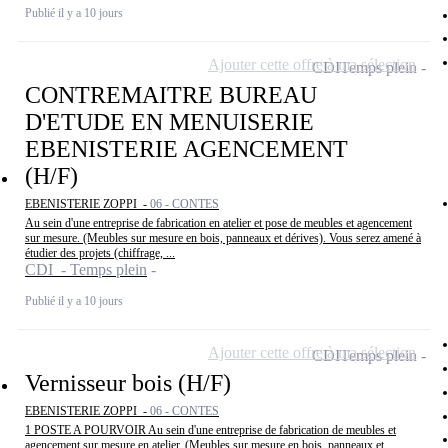
Publié il y a 10 jours
Ajouter cette offre à ma sélection
CDI
Temps plein
CONTREMAITRE BUREAU
D'ETUDE EN MENUISERIE
EBENISTERIE AGENCEMENT
(H/F)
EBENISTERIE ZOPPI -
06 - CONTES
Au sein d'une entreprise de fabrication en atelier et pose de meubles et agencement
sur mesure. (Meubles sur mesure en bois, panneaux et dérives). Vous serez amené à
étudier des projets (chiffrage, ...
CDI - Temps plein
Publié il y a 10 jours
Ajouter cette offre à ma sélection
CDI
Temps plein
Vernisseur bois (H/F)
EBENISTERIE ZOPPI -
06 - CONTES
1 POSTE A POURVOIR Au sein d'une entreprise de fabrication de meubles et
agencement sur mesure en atelier. (Meubles sur mesure en bois, panneaux et