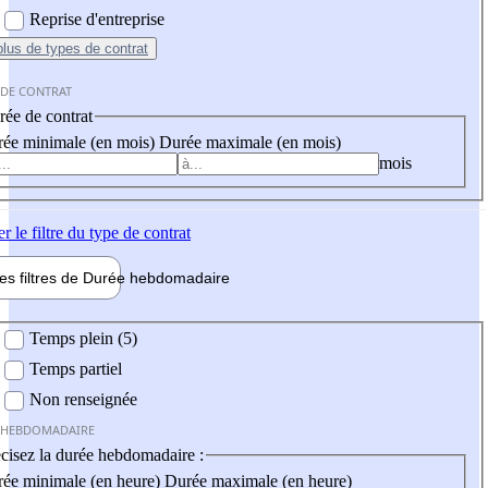
Reprise d'entreprise
plus
de types de contrat
 DE CONTRAT
ée de contrat
ée minimale (en mois)
Durée maximale (en mois)
mois
er
le filtre du type de contrat
les filtres de
Durée hebdo
madaire
 hebdomadaire
Temps plein (5)
Temps partiel
Non renseignée
 HEBDOMADAIRE
cisez la durée hebdomadaire :
ée minimale (en heure)
Durée maximale (en heure)