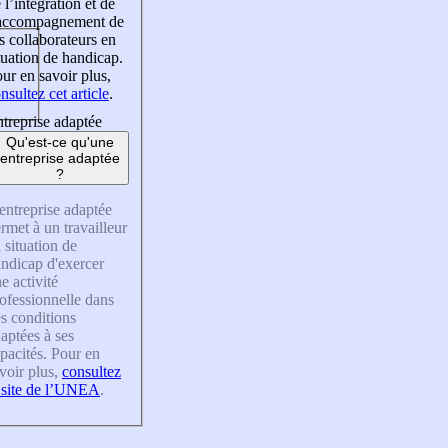
 l’intégration et de
’accompagnement de
s collaborateurs en
tuation de handicap.
ur en savoir plus,
nsultez cet article
.
treprise adaptée
Qu'est-ce qu'une
entreprise adaptée
?
entreprise adaptée
rmet à un travailleur
 situation de
ndicap d'exercer
e activité
ofessionnelle dans
s conditions
aptées à ses
pacités. Pour en
voir plus,
consultez
 site de l’UNEA
.