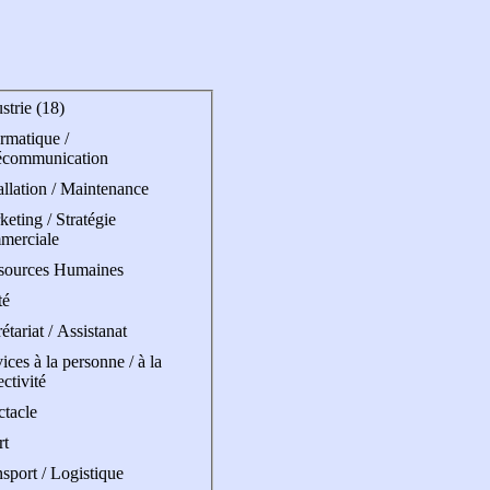
strie (18)
rmatique /
écommunication
allation / Maintenance
eting / Stratégie
merciale
sources Humaines
té
étariat / Assistanat
ices à la personne / à la
ectivité
ctacle
rt
sport / Logistique