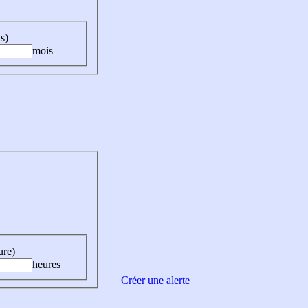
s)
mois
ure)
heures
Créer une alerte