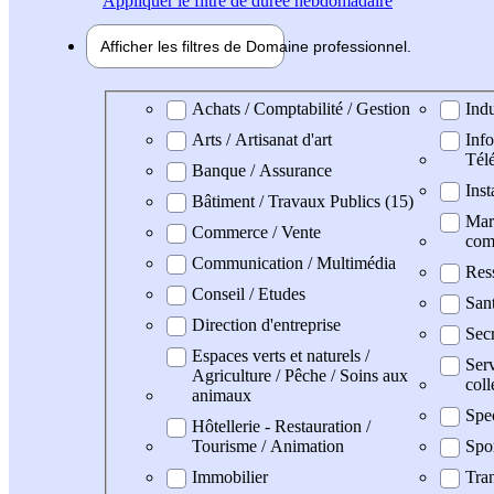
Appliquer
le filtre de durée hebdomadaire
Afficher les filtres de
Domaine pro
fessionnel
Domaine professionel
Achats / Comptabilité / Gestion
Indu
Arts / Artisanat d'art
Info
Tél
Banque / Assurance
Inst
Bâtiment / Travaux Publics (15)
Mark
Commerce / Vente
com
Communication / Multimédia
Res
Conseil / Etudes
San
Direction d'entreprise
Secr
Espaces verts et naturels /
Serv
Agriculture / Pêche / Soins aux
coll
animaux
Spe
Hôtellerie - Restauration /
Tourisme / Animation
Spo
Immobilier
Tran