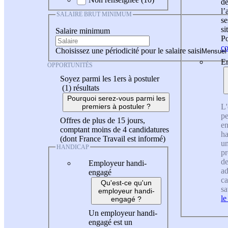
de
l
SALAIRE BRUT MINIMUM
se
si
Salaire minimum
Po
co
Choisissez une périodicité pour le salaire saisi
En
OPPORTUNITÉS
Soyez parmi les 1ers à postuler
(1)
résultats
Pourquoi serez-vous parmi les
L'
premiers à postuler ?
pe
Offres de plus de 15 jours,
en
comptant moins de 4 candidatures
ha
(dont France Travail est informé)
un
HANDICAP
pr
de
Employeur handi-
ad
engagé
ca
Qu'est-ce qu'un
sa
employeur handi-
le
engagé ?
Un employeur handi-
engagé est un