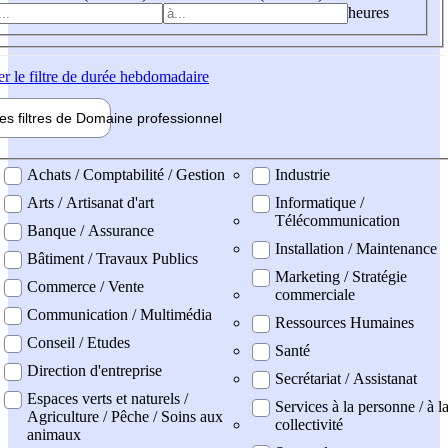
heures
er
le filtre de durée hebdomadaire
les filtres de
Domaine pro
fessionnel
ne professionel
Achats / Comptabilité / Gestion
Industrie
Arts / Artisanat d'art
Informatique /
Télécommunication
Banque / Assurance
Installation / Maintenance
Bâtiment / Travaux Publics
Marketing / Stratégie
Commerce / Vente
commerciale
Communication / Multimédia
Ressources Humaines
Conseil / Etudes
Santé
Direction d'entreprise
Secrétariat / Assistanat
Espaces verts et naturels /
Services à la personne / à l
Agriculture / Pêche / Soins aux
collectivité
animaux