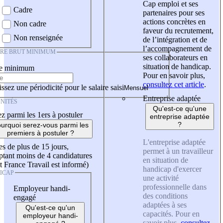
Cap emploi et ses
Cadre
partenaires pour ses
actions concrètes en
Non cadre
faveur du recrutement,
Non renseignée
de l’intégration et de
l’accompagnement de
IRE BRUT MINIMUM
ses collaborateurs en
situation de handicap.
re minimum
Pour en savoir plus,
consultez cet article
.
ssez une périodicité pour le salaire saisi
Entreprise adaptée
NITÉS
Qu'est-ce qu'une
z parmi les 1ers à postuler
entreprise adaptée
?
urquoi serez-vous parmi les
premiers à postuler ?
L'entreprise adaptée
es de plus de 15 jours,
permet à un travailleur
tant moins de 4 candidatures
en situation de
t France Travail est informé)
handicap d'exercer
ICAP
une activité
professionnelle dans
Employeur handi-
des conditions
engagé
adaptées à ses
Qu'est-ce qu'un
capacités. Pour en
employeur handi-
savoir plus,
consultez