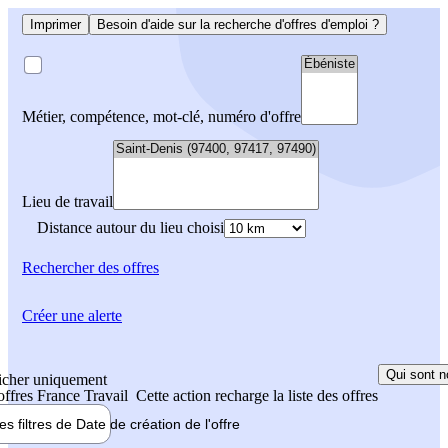
Imprimer
Besoin d'aide sur la recherche d'offres d'emploi ?
Métier, compétence, mot-clé, numéro d'offre
Lieu de travail
Distance autour du lieu choisi
Rechercher
des offres
Créer une alerte
Qui sont n
icher uniquement
 offres France Travail
Cette action recharge la liste des offres
les filtres de
Date de création
de l'offre