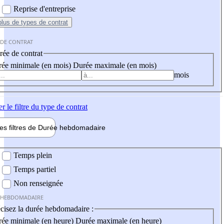
Reprise d'entreprise
plus
de types de contrat
 DE CONTRAT
ée de contrat
ée minimale (en mois)
Durée maximale (en mois)
mois
er
le filtre du type de contrat
les filtres de
Durée hebdo
madaire
 hebdomadaire
Temps plein
Temps partiel
Non renseignée
 HEBDOMADAIRE
cisez la durée hebdomadaire :
ée minimale (en heure)
Durée maximale (en heure)