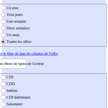
e création de l'offre
Un jour
Trois jours
Une semaine
Deux semaines
Un mois
Toutes les offres
er
le filtre de date de création de l'offre
les filtres de types de
Contrat
de contrat
CDI
CDD
Intérim
CDI Intérimaire
Saisonnier