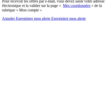
Pour recevoir les offres par e-mail, vous devez saisir votre adresse
électronique et la valider sur la page «
Mes coordonnées
» de la
rubrique « Mon compte »
Annuler
Enregistrer mon alerte
Enregistrer
mon alerte