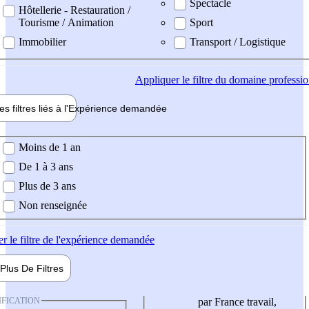
Spectacle
Hôtellerie - Restauration /
Tourisme / Animation
Sport
Immobilier
Transport / Logistique
Appliquer
le filtre du domaine professi
es filtres liés à l'
Expérience
demandée
ience demandée
Moins de 1 an
De 1 à 3 ans
Plus de 3 ans
Non renseignée
er
le filtre de l'expérience demandée
Plus De
Filtres
IFICATION
par France travail,