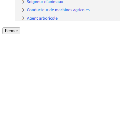
Fermer
Fermer
le détail de l'offre
/
Offre
sur
Offre précéden