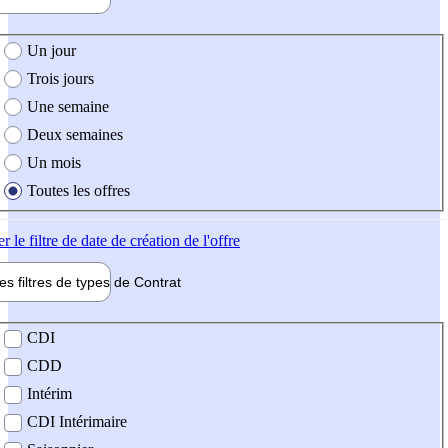
e création de l'offre
Un jour
Trois jours
Une semaine
Deux semaines
Un mois
Toutes les offres
er
le filtre de date de création de l'offre
les filtres de types de
Contrat
de contrat
CDI
CDD
Intérim
CDI Intérimaire