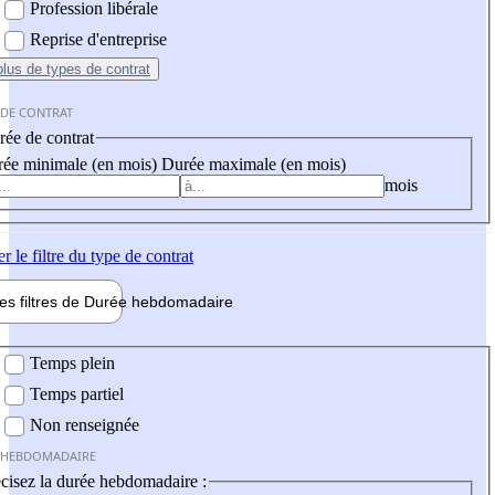
Profession libérale
Reprise d'entreprise
plus
de types de contrat
 DE CONTRAT
ée de contrat
ée minimale (en mois)
Durée maximale (en mois)
mois
er
le filtre du type de contrat
les filtres de
Durée hebdo
madaire
 hebdomadaire
Temps plein
Temps partiel
Non renseignée
 HEBDOMADAIRE
cisez la durée hebdomadaire :