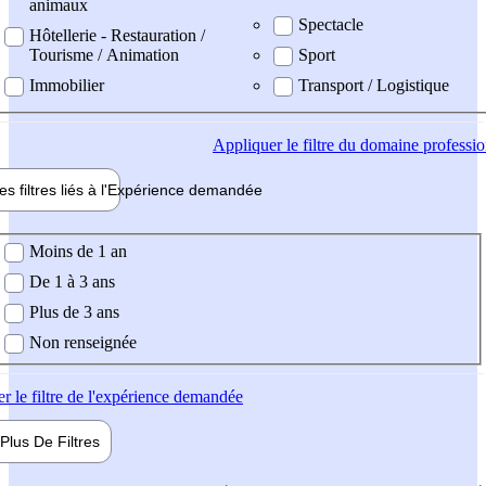
animaux
Spectacle
Hôtellerie - Restauration /
Tourisme / Animation
Sport
Immobilier
Transport / Logistique
Appliquer
le filtre du domaine professi
es filtres liés à l'
Expérience
demandée
ience demandée
Moins de 1 an
De 1 à 3 ans
Plus de 3 ans
Non renseignée
er
le filtre de l'expérience demandée
Plus De
Filtres