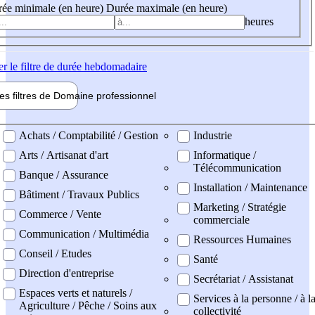
ée minimale (en heure)
Durée maximale (en heure)
heures
er
le filtre de durée hebdomadaire
les filtres de
Domaine pro
fessionnel
ne professionel
Achats / Comptabilité / Gestion
Industrie
Arts / Artisanat d'art
Informatique /
Télécommunication
Banque / Assurance
Installation / Maintenance
Bâtiment / Travaux Publics
Marketing / Stratégie
Commerce / Vente
commerciale
Communication / Multimédia
Ressources Humaines
Conseil / Etudes
Santé
Direction d'entreprise
Secrétariat / Assistanat
Espaces verts et naturels /
Services à la personne / à l
Agriculture / Pêche / Soins aux
collectivité