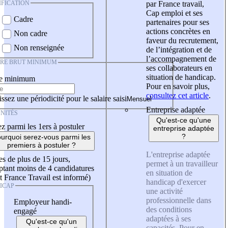
IFICATION
par France travail,
Cap emploi et ses
Cadre
partenaires pour ses
actions concrètes en
Non cadre
faveur du recrutement,
Non renseignée
de l’intégration et de
l’accompagnement de
IRE BRUT MINIMUM
ses collaborateurs en
situation de handicap.
re minimum
Pour en savoir plus,
consultez cet article
.
ssez une périodicité pour le salaire saisi
Entreprise adaptée
NITÉS
Qu'est-ce qu'une
z parmi les 1ers à postuler
entreprise adaptée
?
urquoi serez-vous parmi les
premiers à postuler ?
L'entreprise adaptée
es de plus de 15 jours,
permet à un travailleur
tant moins de 4 candidatures
en situation de
t France Travail est informé)
handicap d'exercer
ICAP
une activité
professionnelle dans
Employeur handi-
des conditions
engagé
adaptées à ses
Qu'est-ce qu'un
capacités. Pour en