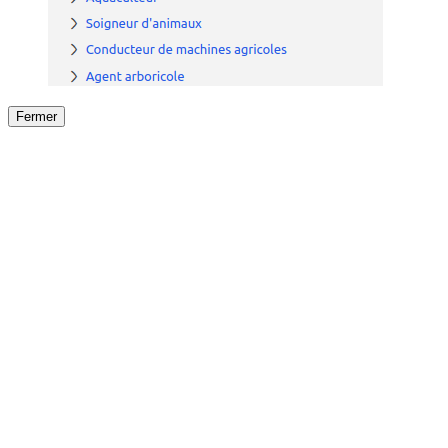
Fermer
Fermer
le détail de l'offre
/
Offre
sur
Offre précéden