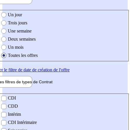
e création de l'offre
Un jour
Trois jours
Une semaine
Deux semaines
Un mois
Toutes les offres
er
le filtre de date de création de l'offre
les filtres de types de
Contrat
de contrat
CDI
CDD
Intérim
CDI Intérimaire