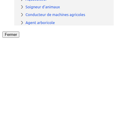
Fermer
Fermer
le détail de l'offre
/
Offre
sur
Offre précéden