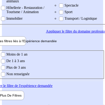
animaux
Spectacle
Hôtellerie - Restauration /
Tourisme / Animation
Sport
Immobilier
Transport / Logistique
Appliquer
le filtre du domaine professi
es filtres liés à l'
Expérience
demandée
ience demandée
Moins de 1 an
De 1 à 3 ans
Plus de 3 ans
Non renseignée
er
le filtre de l'expérience demandée
Plus De
Filtres