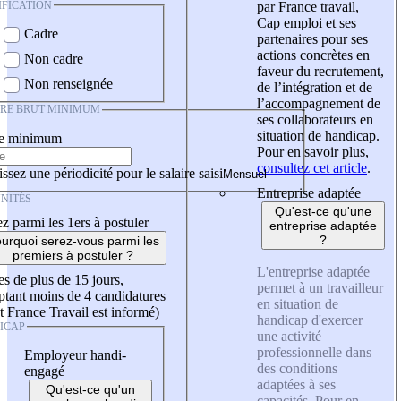
IFICATION
par France travail,
Cap emploi et ses
Cadre
partenaires pour ses
actions concrètes en
Non cadre
faveur du recrutement,
Non renseignée
de l’intégration et de
l’accompagnement de
IRE BRUT MINIMUM
ses collaborateurs en
situation de handicap.
re minimum
Pour en savoir plus,
consultez cet article
.
ssez une périodicité pour le salaire saisi
Entreprise adaptée
NITÉS
Qu'est-ce qu'une
z parmi les 1ers à postuler
entreprise adaptée
?
urquoi serez-vous parmi les
premiers à postuler ?
L'entreprise adaptée
es de plus de 15 jours,
permet à un travailleur
tant moins de 4 candidatures
en situation de
t France Travail est informé)
handicap d'exercer
ICAP
une activité
professionnelle dans
Employeur handi-
des conditions
engagé
adaptées à ses
Qu'est-ce qu'un
capacités. Pour en