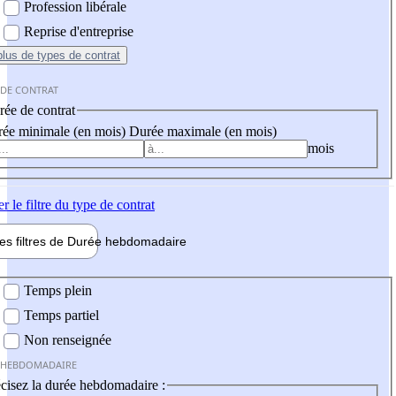
Profession libérale
Reprise d'entreprise
plus
de types de contrat
 DE CONTRAT
ée de contrat
ée minimale (en mois)
Durée maximale (en mois)
mois
er
le filtre du type de contrat
les filtres de
Durée hebdo
madaire
 hebdomadaire
Temps plein
Temps partiel
Non renseignée
 HEBDOMADAIRE
cisez la durée hebdomadaire :