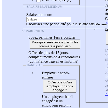
de
l
SALAIRE BRUT MINIMUM
se
si
Salaire minimum
Po
co
Choisissez une périodicité pour le salaire saisi
En
OPPORTUNITÉS
Soyez parmi les 1ers à postuler
Pourquoi serez-vous parmi les
premiers à postuler ?
L'
Offres de plus de 15 jours,
pe
comptant moins de 4 candidatures
en
(dont France Travail est informé)
ha
HANDICAP
un
pr
Employeur handi-
de
engagé
ad
Qu'est-ce qu'un
ca
employeur handi-
sa
engagé ?
le
Un employeur handi-
engagé est un
employeur reconnu