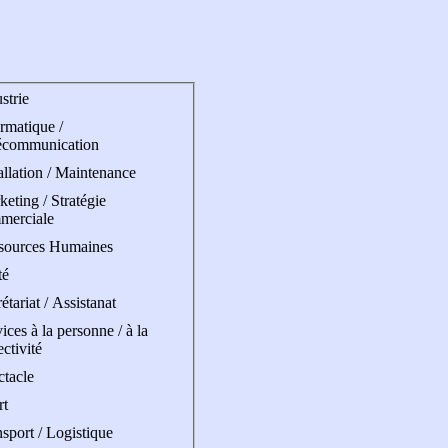
strie
rmatique /
écommunication
allation / Maintenance
eting / Stratégie
merciale
sources Humaines
té
étariat / Assistanat
ices à la personne / à la
ectivité
ctacle
rt
sport / Logistique