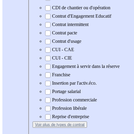
CDI de chantier ou d'opération
Contrat d'Engagement Educatif
Contrat intermittent
Contrat pacte
Contrat d'usage
CUI - CAE
CUI - CIE
Engagement à servir dans la réserve
Franchise
Insertion par l'activ.éco.
Portage salarial
Profession commerciale
Profession libérale
Reprise d'entreprise
Voir plus
de types de contrat