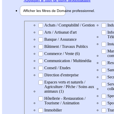
Appliquer
le filtre de durée hebdomadaire
Afficher les filtres de
Domaine pro
fessionnel
Domaine professionel
Achats / Comptabilité / Gestion
Indu
Arts / Artisanat d'art
Info
Tél
Banque / Assurance
Inst
Bâtiment / Travaux Publics
Mark
Commerce / Vente (6)
com
Communication / Multimédia
Res
Conseil / Etudes
San
Direction d'entreprise
Secr
Espaces verts et naturels /
Serv
Agriculture / Pêche / Soins aux
coll
animaux (1)
Spe
Hôtellerie - Restauration /
Tourisme / Animation
Spo
Immobilier
Tran