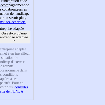
 l’intégration et de
’accompagnement de
s collaborateurs en
tuation de handicap.
ur en savoir plus,
nsultez cet article
.
treprise adaptée
Qu'est-ce qu'une
entreprise adaptée
?
entreprise adaptée
rmet à un travailleur
 situation de
ndicap d'exercer
e activité
ofessionnelle dans
s conditions
aptées à ses
pacités. Pour en
voir plus,
consultez
 site de l’UNEA
.