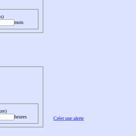
s)
mois
ure)
heures
Créer une alerte