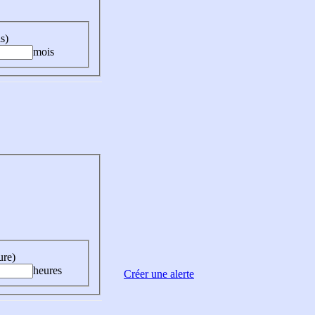
s)
mois
ure)
heures
Créer une alerte