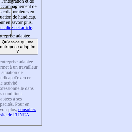
 l’intégration et de
’accompagnement de
s collaborateurs en
tuation de handicap.
ur en savoir plus,
nsultez cet article
.
treprise adaptée
Qu'est-ce qu'une
entreprise adaptée
?
entreprise adaptée
rmet à un travailleur
 situation de
ndicap d'exercer
e activité
ofessionnelle dans
s conditions
aptées à ses
pacités. Pour en
voir plus,
consultez
 site de l’UNEA
.