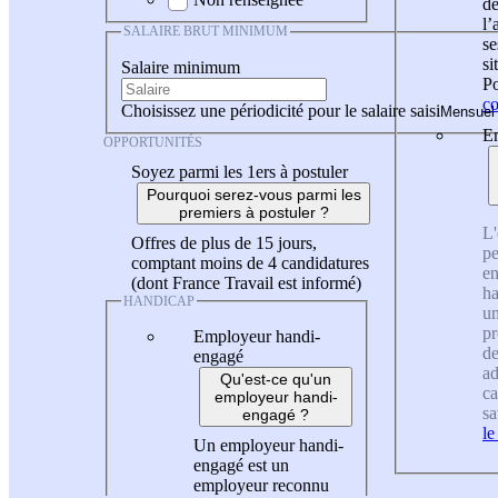
de
l
SALAIRE BRUT MINIMUM
se
si
Salaire minimum
Po
co
Choisissez une périodicité pour le salaire saisi
En
OPPORTUNITÉS
Soyez parmi les 1ers à postuler
Pourquoi serez-vous parmi les
premiers à postuler ?
L'
Offres de plus de 15 jours,
pe
comptant moins de 4 candidatures
en
(dont France Travail est informé)
ha
HANDICAP
un
pr
Employeur handi-
de
engagé
ad
Qu'est-ce qu'un
ca
employeur handi-
sa
engagé ?
le
Un employeur handi-
engagé est un
employeur reconnu