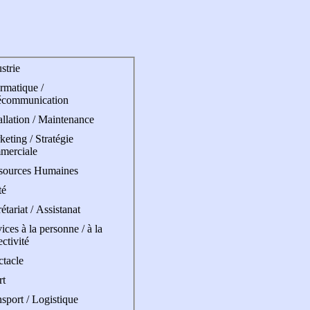
strie
rmatique /
écommunication
allation / Maintenance
eting / Stratégie
merciale
sources Humaines
té
étariat / Assistanat
ices à la personne / à la
ectivité
ctacle
rt
sport / Logistique