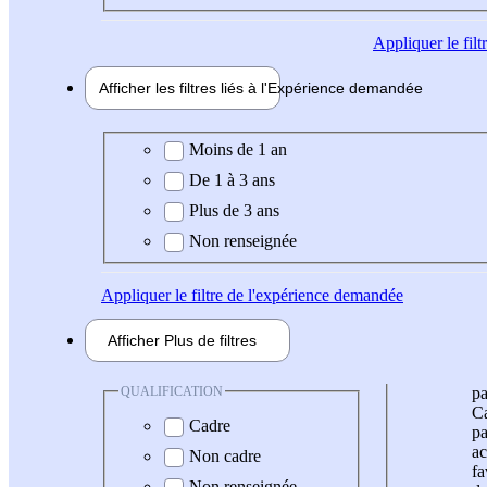
Appliquer
le fil
Afficher les filtres liés à l'
Expérience
demandée
Expérience demandée
Moins de 1 an
De 1 à 3 ans
Plus de 3 ans
Non renseignée
Appliquer
le filtre de l'expérience demandée
Afficher
Plus de
filtres
QUALIFICATION
pa
Ca
Cadre
pa
ac
Non cadre
fa
Non renseignée