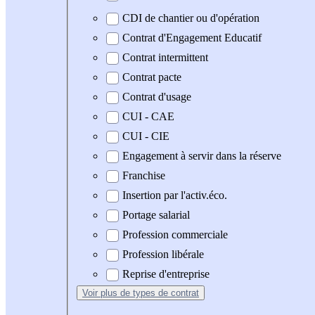
CDI de chantier ou d'opération
Contrat d'Engagement Educatif
Contrat intermittent
Contrat pacte
Contrat d'usage
CUI - CAE
CUI - CIE
Engagement à servir dans la réserve
Franchise
Insertion par l'activ.éco.
Portage salarial
Profession commerciale
Profession libérale
Reprise d'entreprise
Voir plus
de types de contrat