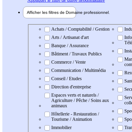
Appliquer
le filtre de durée hebdomadaire
Afficher les filtres de
Domaine pro
fessionnel
Domaine professionel
Achats / Comptabilité / Gestion
Indu
Arts / Artisanat d'art
Info
Tél
Banque / Assurance
Inst
Bâtiment / Travaux Publics
Mark
Commerce / Vente
com
Communication / Multimédia
Res
Conseil / Etudes
San
Direction d'entreprise
Secr
Espaces verts et naturels /
Serv
Agriculture / Pêche / Soins aux
coll
animaux
Spe
Hôtellerie - Restauration /
Tourisme / Animation
Spo
Immobilier
Tran