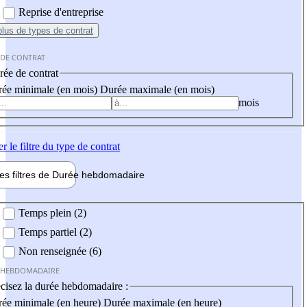
Reprise d'entreprise
plus
de types de contrat
 DE CONTRAT
ée de contrat
ée minimale (en mois)
Durée maximale (en mois)
mois
er
le filtre du type de contrat
les filtres de
Durée hebdo
madaire
 hebdomadaire
Temps plein (2)
Temps partiel (2)
Non renseignée (6)
 HEBDOMADAIRE
cisez la durée hebdomadaire :
ée minimale (en heure)
Durée maximale (en heure)