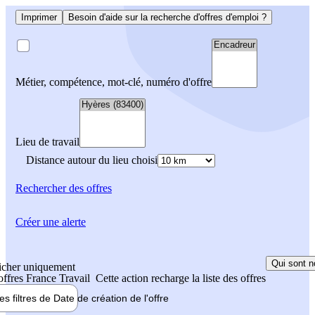
Imprimer
Besoin d'aide sur la recherche d'offres d'emploi ?
Métier, compétence, mot-clé, numéro d'offre
Lieu de travail
Distance autour du lieu choisi
Rechercher
des offres
Créer une alerte
Qui sont n
icher uniquement
 offres France Travail
Cette action recharge la liste des offres
les filtres de
Date de création
de l'offre