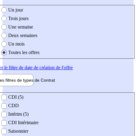
e création de l'offre
Un jour
Trois jours
Une semaine
Deux semaines
Un mois
Toutes les offres
er
le filtre de date de création de l'offre
les filtres de types de
Contrat
de contrat
CDI (5)
CDD
Intérim (5)
CDI Intérimaire
Saisonnier