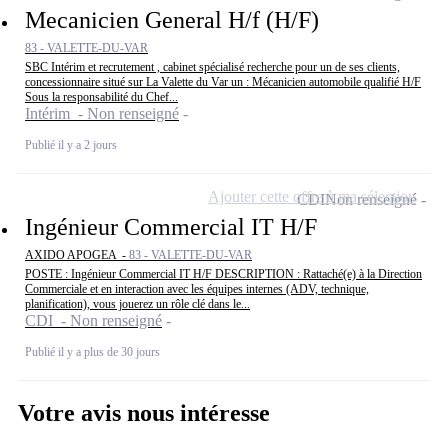
Mecanicien General H/f (H/F)
83 - VALETTE-DU-VAR
SBC Intérim et recrutement , cabinet spécialisé recherche pour un de ses clients,
concessionnaire situé sur La Valette du Var un : Mécanicien automobile qualifié H/F
Sous la responsabilité du Chef...
Intérim - Non renseigné
Publié il y a 2 jours
Ajouter cette offre à ma sélection
CDI
Non renseigné
Ingénieur Commercial IT H/F
AXIDO APOGEA -
83 - VALETTE-DU-VAR
POSTE : Ingénieur Commercial IT H/F DESCRIPTION : Rattaché(e) à la Direction
Commerciale et en interaction avec les équipes internes (ADV, technique,
planification), vous jouerez un rôle clé dans le...
CDI - Non renseigné
Publié il y a plus de 30 jours
Votre avis nous intéresse