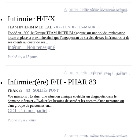
Ajouter cette offre à ma sélection
Intérim
Non renseigné
Infirmier H/F/X
TEAM INTERIM MEDICAL -
83 - LONDE-LES-MAURES
Fondé en 1990, le Groupe TEAM INTERIM s'appuie sur une solide implantation
locale et place la proximité ainsi que l'engagement au service de ses intérimaires et de
ses clients au coeur de ses...
Intérim - Non renseigné
Publié il y a 15 jours
Ajouter cette offre à ma sélection
CDI
Temps partiel
Infirmier(ère) F/H - PHAR 83
PHAR 83 -
83 - SOLLIÈS-PONT
Vos missions : Evaluer une situation clinique et établir un diagnostic dans le
domaine infirmier - Evaluer les besoins de santé et les attentes d'une personne ou
d'un groupe de personnes en...
CDI - Temps partiel
Publié il y a 2 jours
Ajouter cette offre à ma sélection
Intérim
Non renseigné