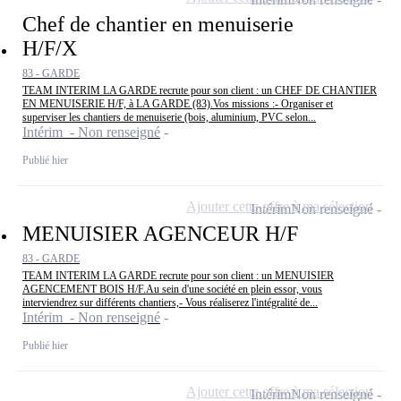
Chef de chantier en menuiserie
H/F/X
83 - GARDE
TEAM INTERIM LA GARDE recrute pour son client : un CHEF DE CHANTIER
EN MENUISERIE H/F, à LA GARDE (83).Vos missions :- Organiser et
superviser les chantiers de menuiserie (bois, aluminium, PVC selon...
Intérim - Non renseigné
Publié hier
Ajouter cette offre à ma sélection
Intérim
Non renseigné
MENUISIER AGENCEUR H/F
83 - GARDE
TEAM INTERIM LA GARDE recrute pour son client : un MENUISIER
AGENCEMENT BOIS H/F.Au sein d'une société en plein essor, vous
interviendrez sur différents chantiers,- Vous réaliserez l'intégralité de...
Intérim - Non renseigné
Publié hier
Ajouter cette offre à ma sélection
Intérim
Non renseigné