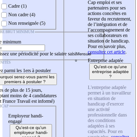
Cap emploi et ses
Cadre (1)
partenaires pour ses
actions concrètes en
Non cadre (4)
faveur du recrutement,
Non renseignée (5)
de l’intégration et de
l’accompagnement de
IRE BRUT MINIMUM
ses collaborateurs en
situation de handicap.
re minimum
Pour en savoir plus,
consultez cet article
.
ssez une périodicité pour le salaire saisi
Entreprise adaptée
NITÉS
Qu'est-ce qu'une
z parmi les 1ers à postuler
entreprise adaptée
?
urquoi serez-vous parmi les
premiers à postuler ?
L'entreprise adaptée
es de plus de 15 jours,
permet à un travailleur
tant moins de 4 candidatures
en situation de
t France Travail est informé)
handicap d'exercer
ICAP
une activité
professionnelle dans
Employeur handi-
des conditions
engagé
adaptées à ses
Qu'est-ce qu'un
capacités. Pour en
employeur handi-
savoir plus,
consultez