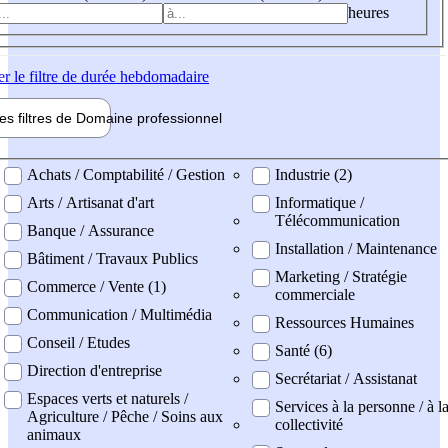
heures
er
le filtre de durée hebdomadaire
les filtres de
Domaine pro
fessionnel
ne professionel
Achats / Comptabilité / Gestion
Industrie (2)
Arts / Artisanat d'art
Informatique /
Télécommunication
Banque / Assurance
Installation / Maintenance
Bâtiment / Travaux Publics
Marketing / Stratégie
Commerce / Vente (1)
commerciale
Communication / Multimédia
Ressources Humaines
Conseil / Etudes
Santé (6)
Direction d'entreprise
Secrétariat / Assistanat
Espaces verts et naturels /
Services à la personne / à l
Agriculture / Pêche / Soins aux
collectivité
animaux