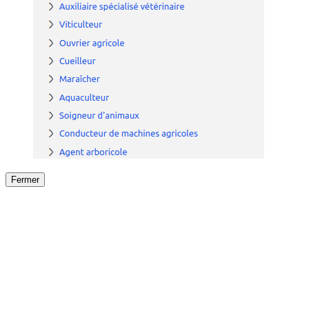
Fermer
Fermer
le détail de l'offre
/
Offre
sur
Offre précéden