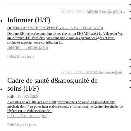
Ajouter cette offre à ma sélection
Intérim
Temps plein
Infirmier (H/F)
DOMINO ASSIST'M PROVENCE -
83 - LA VALETTE-DU-VAR
Domino RH recherche pour l'un de ses clients, un EHPAD basé à La Valette du Var,
un infirmier H/F. Vous êtes passionné par le soin aux personnes âgées et vous
souhaitez apporter votre contribution à...
Intérim - Temps plein
Publié il y a 3 jours
Ajouter cette offre à ma sélection
CDI
Non renseigné
Cadre de santé d&apos;unité de
soins (H/F)
FHF -
83 - HYÈRES
Avec plus de 400 lits, près de 1000 professionnels de santé, 11 pôles d'activité
médicale dont 7 en pôles inter établissements et 13 services, le Centre Hospitalier de
Hyères est un établissement de...
CDI - Non renseigné
Publié il y a 11 jours