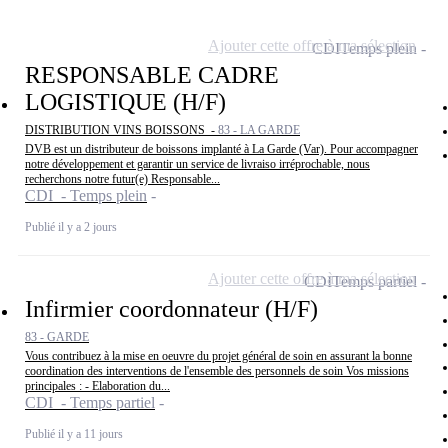
Ajouter cette offre à ma sélection
CDI
Temps plein
RESPONSABLE CADRE
LOGISTIQUE (H/F)
DISTRIBUTION VINS BOISSONS -
83 - LA GARDE
DVB est un distributeur de boissons implanté à La Garde (Var). Pour accompagner
notre développement et garantir un service de livraiso irréprochable, nous
recherchons notre futur(e) Responsable...
CDI - Temps plein
Publié il y a 2 jours
Ajouter cette offre à ma sélection
CDI
Temps partiel
Infirmier coordonnateur (H/F)
83 - GARDE
Vous contribuez à la mise en oeuvre du projet général de soin en assurant la bonne
coordination des interventions de l'ensemble des personnels de soin Vos missions
principales : - Elaboration du...
CDI - Temps partiel
Publié il y a 11 jours