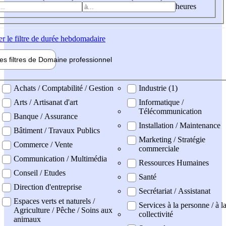
heures
er
le filtre de durée hebdomadaire
les filtres de
Domaine pro
fessionnel
ne professionel
Achats / Comptabilité / Gestion
Industrie (1)
Arts / Artisanat d'art
Informatique /
Télécommunication
Banque / Assurance
Installation / Maintenance
Bâtiment / Travaux Publics
Marketing / Stratégie
Commerce / Vente
commerciale
Communication / Multimédia
Ressources Humaines
Conseil / Etudes
Santé
Direction d'entreprise
Secrétariat / Assistanat
Espaces verts et naturels /
Services à la personne / à l
Agriculture / Pêche / Soins aux
collectivité
animaux