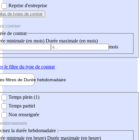
Reprise d'entreprise
plus
de types de contrat
 DE CONTRAT
ée de contrat
ée minimale (en mois)
Durée maximale (en mois)
mois
er
le filtre du type de contrat
les filtres de
Durée hebdo
madaire
 hebdomadaire
Temps plein (1)
Temps partiel
Non renseignée
 HEBDOMADAIRE
cisez la durée hebdomadaire :
ée minimale (en heure)
Durée maximale (en heure)