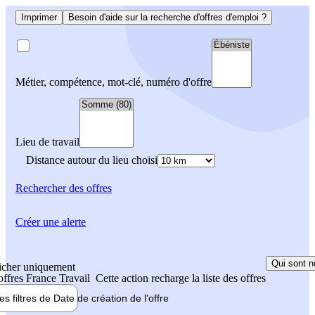
Imprimer
Besoin d'aide sur la recherche d'offres d'emploi ?
Métier, compétence, mot-clé, numéro d'offre
Lieu de travail
Distance autour du lieu choisi
Rechercher
des offres
Créer une alerte
Qui sont n
icher uniquement
 offres France Travail
Cette action recharge la liste des offres
les filtres de
Date de création
de l'offre