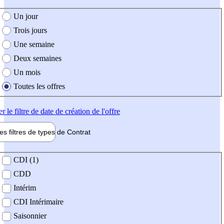
e création de l'offre
Un jour
Trois jours
Une semaine
Deux semaines
Un mois
Toutes les offres
er
le filtre de date de création de l'offre
les filtres de types de
Contrat
de contrat
CDI (1)
CDD
Intérim
CDI Intérimaire
Saisonnier