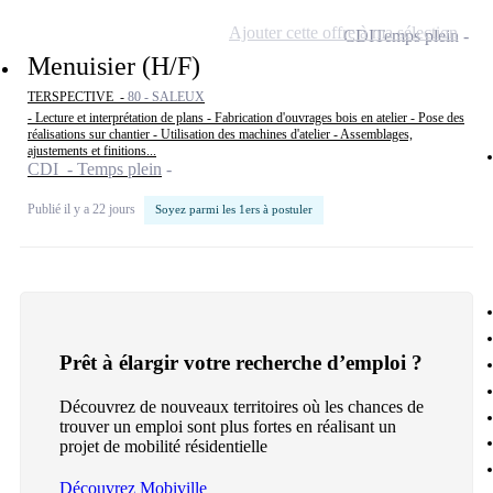
Ajouter cette offre à ma sélection
CDI
Temps plein
Menuisier (H/F)
TERSPECTIVE -
80 - SALEUX
- Lecture et interprétation de plans - Fabrication d'ouvrages bois en atelier - Pose des
réalisations sur chantier - Utilisation des machines d'atelier - Assemblages,
ajustements et finitions...
CDI - Temps plein
Publié il y a 22 jours
Soyez parmi les 1ers à postuler
Prêt à élargir votre recherche d’emploi ?
Découvrez de nouveaux territoires où les chances de
trouver un emploi sont plus fortes en réalisant un
projet de mobilité résidentielle
Découvrez Mobiville