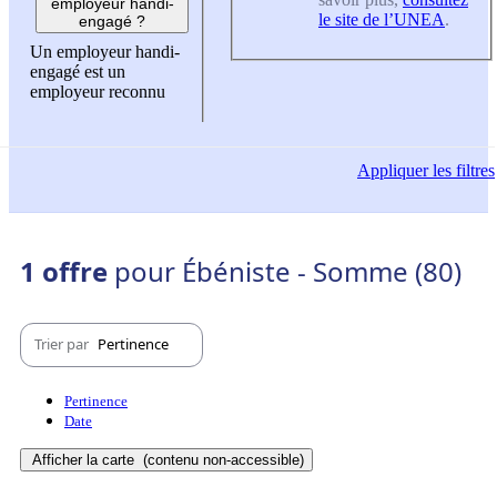
employeur handi-
le site de l’UNEA
.
engagé ?
Un employeur handi-
engagé est un
employeur reconnu
Appliquer
les filtres
1 offre
pour Ébéniste - Somme (80)
Trier par
Pertinence
Pertinence
Date
Afficher la carte
(contenu non-accessible)