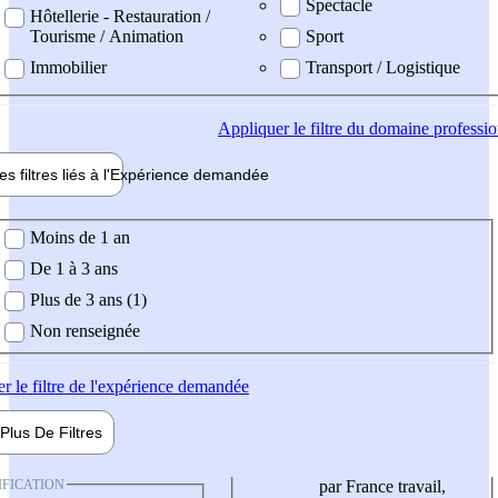
Spectacle
Hôtellerie - Restauration /
Tourisme / Animation
Sport
Immobilier
Transport / Logistique
Appliquer
le filtre du domaine professi
es filtres liés à l'
Expérience
demandée
ience demandée
Moins de 1 an
De 1 à 3 ans
Plus de 3 ans (1)
Non renseignée
er
le filtre de l'expérience demandée
Plus De
Filtres
IFICATION
par France travail,