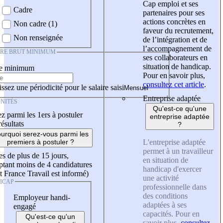
Cap emploi et ses
Cadre
partenaires pour ses
actions concrètes en
Non cadre (1)
faveur du recrutement,
Non renseignée
de l’intégration et de
l’accompagnement de
IRE BRUT MINIMUM
ses collaborateurs en
situation de handicap.
re minimum
Pour en savoir plus,
consultez cet article
.
ssez une périodicité pour le salaire saisi
Entreprise adaptée
NITÉS
Qu'est-ce qu'une
z parmi les 1ers à postuler
entreprise adaptée
résultats
?
urquoi serez-vous parmi les
L'entreprise adaptée
premiers à postuler ?
permet à un travailleur
es de plus de 15 jours,
en situation de
tant moins de 4 candidatures
handicap d'exercer
t France Travail est informé)
une activité
ICAP
professionnelle dans
des conditions
Employeur handi-
adaptées à ses
engagé
capacités. Pour en
Qu'est-ce qu'un
savoir plus,
consultez