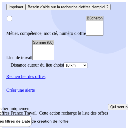
Imprimer
Besoin d'aide sur la recherche d'offres d'emploi ?
Métier, compétence, mot-clé, numéro d'offre
Lieu de travail
Distance autour du lieu choisi
Rechercher
des offres
Créer une alerte
Qui sont n
icher uniquement
 offres France Travail
Cette action recharge la liste des offres
les filtres de
Date de création
de l'offre