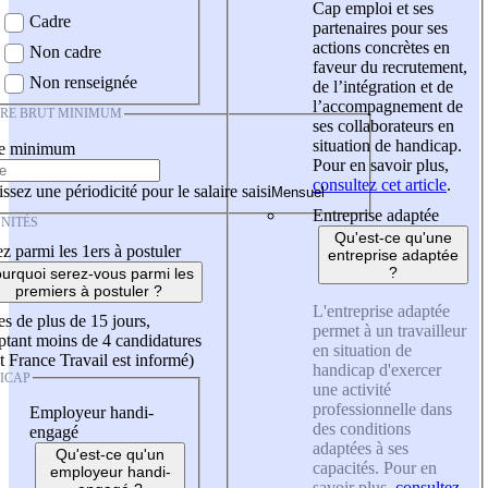
Cap emploi et ses
Cadre
partenaires pour ses
actions concrètes en
Non cadre
faveur du recrutement,
Non renseignée
de l’intégration et de
l’accompagnement de
IRE BRUT MINIMUM
ses collaborateurs en
situation de handicap.
re minimum
Pour en savoir plus,
consultez cet article
.
ssez une périodicité pour le salaire saisi
Entreprise adaptée
NITÉS
Qu'est-ce qu'une
z parmi les 1ers à postuler
entreprise adaptée
?
urquoi serez-vous parmi les
premiers à postuler ?
L'entreprise adaptée
es de plus de 15 jours,
permet à un travailleur
tant moins de 4 candidatures
en situation de
t France Travail est informé)
handicap d'exercer
ICAP
une activité
professionnelle dans
Employeur handi-
des conditions
engagé
adaptées à ses
Qu'est-ce qu'un
capacités. Pour en
employeur handi-
savoir plus,
consultez