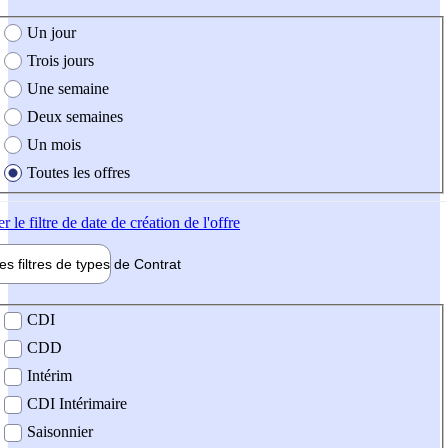
e création de l'offre
Un jour
Trois jours
Une semaine
Deux semaines
Un mois
Toutes les offres
er
le filtre de date de création de l'offre
les filtres de types de
Contrat
de contrat
CDI
CDD
Intérim
CDI Intérimaire
Saisonnier