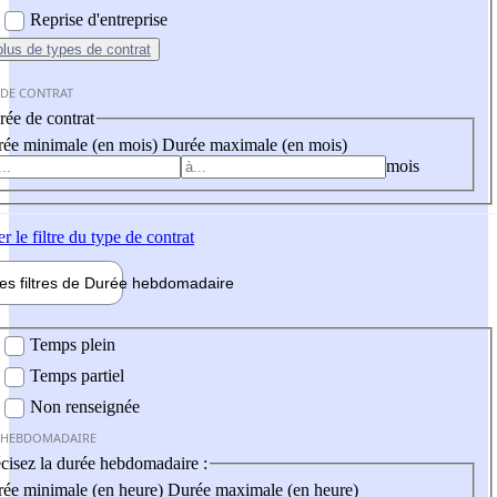
Reprise d'entreprise
plus
de types de contrat
 DE CONTRAT
ée de contrat
ée minimale (en mois)
Durée maximale (en mois)
mois
er
le filtre du type de contrat
les filtres de
Durée hebdo
madaire
 hebdomadaire
Temps plein
Temps partiel
Non renseignée
 HEBDOMADAIRE
cisez la durée hebdomadaire :
ée minimale (en heure)
Durée maximale (en heure)