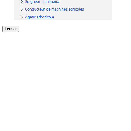
Fermer
Fermer
le détail de l'offre
/
Offre
sur
Offre précéden