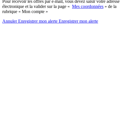
Pour recevoir les offres par e-mail, vous devez saisir votre adresse
électronique et la valider sur la page «
Mes coordonnées
» de la
rubrique « Mon compte »
Annuler
Enregistrer mon alerte
Enregistrer
mon alerte