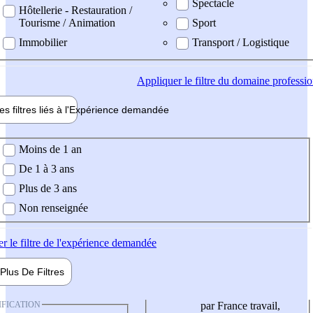
Spectacle
Hôtellerie - Restauration /
Tourisme / Animation
Sport
Immobilier
Transport / Logistique
Appliquer
le filtre du domaine professi
es filtres liés à l'
Expérience
demandée
ience demandée
Moins de 1 an
De 1 à 3 ans
Plus de 3 ans
Non renseignée
er
le filtre de l'expérience demandée
Plus De
Filtres
IFICATION
par France travail,