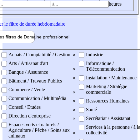
heures
er
le filtre de durée hebdomadaire
les filtres de
Domaine pro
fessionnel
ne professionel
Achats / Comptabilité / Gestion
Industrie
Arts / Artisanat d'art
Informatique /
Télécommunication
Banque / Assurance
Installation / Maintenance
Bâtiment / Travaux Publics
Marketing / Stratégie
Commerce / Vente
commerciale
Communication / Multimédia
Ressources Humaines
Conseil / Etudes
Santé
Direction d'entreprise
Secrétariat / Assistanat
Espaces verts et naturels /
Services à la personne / à l
Agriculture / Pêche / Soins aux
collectivité
animaux