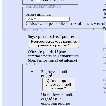
de
l
SALAIRE BRUT MINIMUM
se
si
Salaire minimum
Po
co
Choisissez une périodicité pour le salaire saisi
En
OPPORTUNITÉS
Soyez parmi les 1ers à postuler
Pourquoi serez-vous parmi les
premiers à postuler ?
L'
Offres de plus de 15 jours,
pe
comptant moins de 4 candidatures
en
(dont France Travail est informé)
ha
HANDICAP
un
pr
Employeur handi-
de
engagé
ad
Qu'est-ce qu'un
ca
employeur handi-
sa
engagé ?
le
Un employeur handi-
engagé est un
employeur reconnu