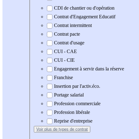
CDI de chantier ou d'opération
Contrat d'Engagement Educatif
Contrat intermittent
Contrat pacte
Contrat d'usage
CUI - CAE
CUI - CIE
Engagement à servir dans la réserve
Franchise
Insertion par l'activ.éco.
Portage salarial
Profession commerciale
Profession libérale
Reprise d'entreprise
Voir plus
de types de contrat