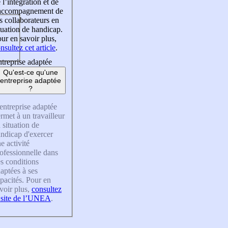
 l’intégration et de
’accompagnement de
s collaborateurs en
tuation de handicap.
ur en savoir plus,
nsultez cet article
.
treprise adaptée
Qu'est-ce qu'une
entreprise adaptée
?
entreprise adaptée
rmet à un travailleur
 situation de
ndicap d'exercer
e activité
ofessionnelle dans
s conditions
aptées à ses
pacités. Pour en
voir plus,
consultez
 site de l’UNEA
.