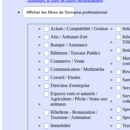
Appliquer
le filtre de durée hebdomadaire
Afficher les filtres de
Domaine pro
fessionnel
Domaine professionel
Achats / Comptabilité / Gestion
Indu
Arts / Artisanat d'art
Info
Tél
Banque / Assurance
Inst
Bâtiment / Travaux Publics
Mark
Commerce / Vente
com
Communication / Multimédia
Res
Conseil / Etudes
San
Direction d'entreprise
Secr
Espaces verts et naturels /
Serv
Agriculture / Pêche / Soins aux
coll
animaux
Spe
Hôtellerie - Restauration /
Tourisme / Animation
Spo
Immobilier
Tran