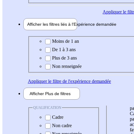
Appliquer
le fil
Afficher les filtres liés à l'
Expérience
demandée
Expérience demandée
Moins de 1 an
De 1 à 3 ans
Plus de 3 ans
Non renseignée
Appliquer
le filtre de l'expérience demandée
Afficher
Plus de
filtres
QUALIFICATION
pa
Ca
Cadre
pa
ac
Non cadre
fa
Non renseignée