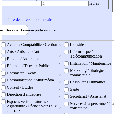
heures
er
le filtre de durée hebdomadaire
les filtres de
Domaine pro
fessionnel
ne professionel
Achats / Comptabilité / Gestion
Industrie
Arts / Artisanat d'art
Informatique /
Télécommunication
Banque / Assurance
Installation / Maintenance
Bâtiment / Travaux Publics
Marketing / Stratégie
Commerce / Vente
commerciale
Communication / Multimédia
Ressources Humaines
Conseil / Etudes
Santé
Direction d'entreprise
Secrétariat / Assistanat
Espaces verts et naturels /
Services à la personne / à l
Agriculture / Pêche / Soins aux
collectivité
animaux