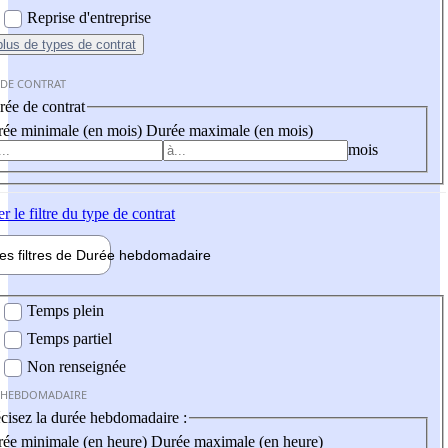
Reprise d'entreprise
plus
de types de contrat
 DE CONTRAT
ée de contrat
ée minimale (en mois)
Durée maximale (en mois)
mois
er
le filtre du type de contrat
les filtres de
Durée hebdo
madaire
 hebdomadaire
Temps plein
Temps partiel
Non renseignée
 HEBDOMADAIRE
cisez la durée hebdomadaire :
ée minimale (en heure)
Durée maximale (en heure)