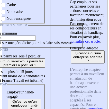
Cap emploi et ses
Cadre
partenaires pour ses
actions concrètes en
Non cadre
faveur du recrutement,
Non renseignée
de l’intégration et de
l’accompagnement de
IRE BRUT MINIMUM
ses collaborateurs en
situation de handicap.
re minimum
Pour en savoir plus,
consultez cet article
.
ssez une périodicité pour le salaire saisi
Entreprise adaptée
NITÉS
Qu'est-ce qu'une
z parmi les 1ers à postuler
entreprise adaptée
?
urquoi serez-vous parmi les
premiers à postuler ?
L'entreprise adaptée
es de plus de 15 jours,
permet à un travailleur
tant moins de 4 candidatures
en situation de
t France Travail est informé)
handicap d'exercer
ICAP
une activité
professionnelle dans
Employeur handi-
des conditions
engagé
adaptées à ses
Qu'est-ce qu'un
capacités. Pour en
employeur handi-
savoir plus,
consultez