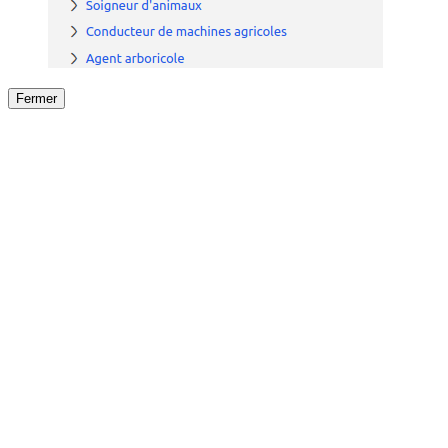
Fermer
Fermer
le détail de l'offre
/
Offre
sur
Offre précéden