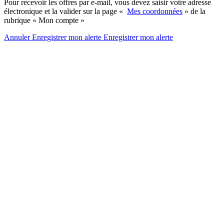
Pour recevoir les offres par e-mail, vous devez saisir votre adresse
électronique et la valider sur la page «
Mes coordonnées
» de la
rubrique « Mon compte »
Annuler
Enregistrer mon alerte
Enregistrer
mon alerte