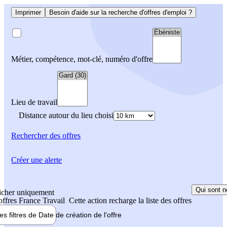
Imprimer
Besoin d'aide sur la recherche d'offres d'emploi ?
Métier, compétence, mot-clé, numéro d'offre
Lieu de travail
Distance autour du lieu choisi
Rechercher
des offres
Créer une alerte
Qui sont n
icher uniquement
 offres France Travail
Cette action recharge la liste des offres
les filtres de
Date de création
de l'offre