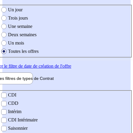
e création de l'offre
Un jour
Trois jours
Une semaine
Deux semaines
Un mois
Toutes les offres
er
le filtre de date de création de l'offre
les filtres de types de
Contrat
de contrat
CDI
CDD
Intérim
CDI Intérimaire
Saisonnier