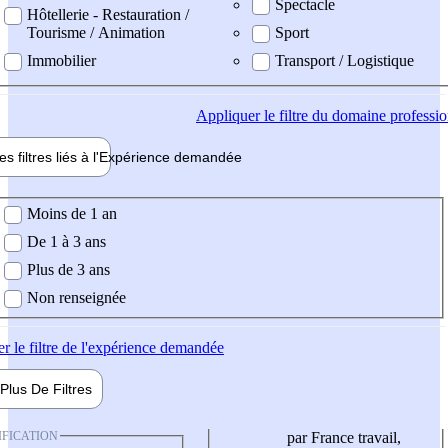
Spectacle
Hôtellerie - Restauration /
Tourisme / Animation
Sport
Immobilier
Transport / Logistique
Appliquer
le filtre du domaine professi
es filtres liés à l'
Expérience
demandée
ience demandée
Moins de 1 an
De 1 à 3 ans
Plus de 3 ans
Non renseignée
er
le filtre de l'expérience demandée
Plus De
Filtres
IFICATION
par France travail,