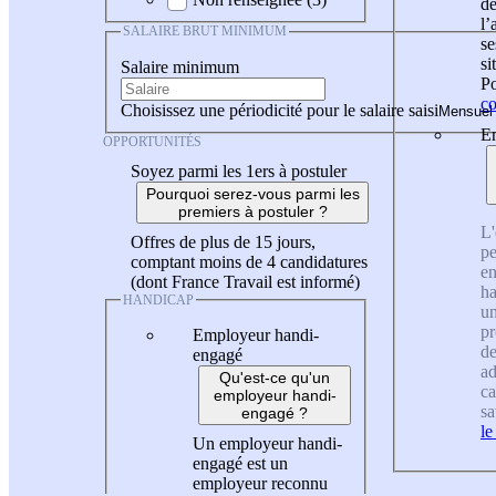
de
l
SALAIRE BRUT MINIMUM
se
si
Salaire minimum
Po
co
Choisissez une périodicité pour le salaire saisi
En
OPPORTUNITÉS
Soyez parmi les 1ers à postuler
Pourquoi serez-vous parmi les
premiers à postuler ?
L'
Offres de plus de 15 jours,
pe
comptant moins de 4 candidatures
en
(dont France Travail est informé)
ha
HANDICAP
un
pr
Employeur handi-
de
engagé
ad
Qu'est-ce qu'un
ca
employeur handi-
sa
engagé ?
le
Un employeur handi-
engagé est un
employeur reconnu