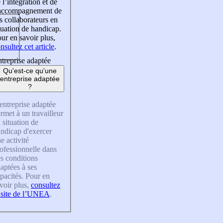
 l’intégration et de
’accompagnement de
s collaborateurs en
tuation de handicap.
ur en savoir plus,
nsultez cet article
.
treprise adaptée
Qu'est-ce qu'une
entreprise adaptée
?
entreprise adaptée
rmet à un travailleur
 situation de
ndicap d'exercer
e activité
ofessionnelle dans
s conditions
aptées à ses
pacités. Pour en
voir plus,
consultez
 site de l’UNEA
.