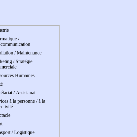
strie
rmatique /
écommunication
allation / Maintenance
eting / Stratégie
merciale
sources Humaines
té
étariat / Assistanat
ices à la personne / à la
ectivité
ctacle
rt
sport / Logistique