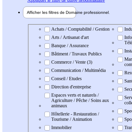
Appliquer
le filtre de durée hebdomadaire
Afficher les filtres de
Domaine pro
fessionnel
Domaine professionel
Achats / Comptabilité / Gestion
Indu
Arts / Artisanat d'art
Info
Tél
Banque / Assurance
Inst
Bâtiment / Travaux Publics
Mark
Commerce / Vente (3)
com
Communication / Multimédia
Res
Conseil / Etudes
San
Direction d'entreprise
Secr
Espaces verts et naturels /
Serv
Agriculture / Pêche / Soins aux
coll
animaux
Spe
Hôtellerie - Restauration /
Tourisme / Animation
Spo
Immobilier
Tran