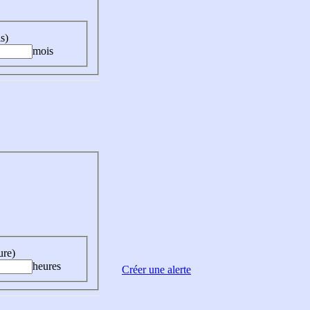
s)
mois
ure)
heures
Créer une alerte