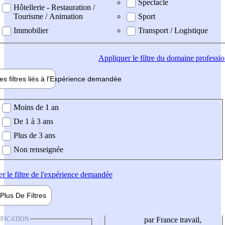
Spectacle
Hôtellerie - Restauration /
Tourisme / Animation
Sport
Immobilier
Transport / Logistique
Appliquer
le filtre du domaine professi
es filtres liés à l'
Expérience
demandée
ience demandée
Moins de 1 an
De 1 à 3 ans
Plus de 3 ans
Non renseignée
er
le filtre de l'expérience demandée
Plus De
Filtres
IFICATION
par France travail,