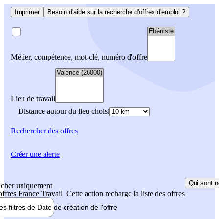
Imprimer
Besoin d'aide sur la recherche d'offres d'emploi ?
Métier, compétence, mot-clé, numéro d'offre
Lieu de travail
Distance autour du lieu choisi
Rechercher
des offres
Créer une alerte
Qui sont n
icher uniquement
 offres France Travail
Cette action recharge la liste des offres
les filtres de
Date de création
de l'offre