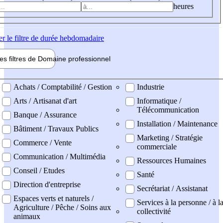
heures
er
le filtre de durée hebdomadaire
les filtres de
Domaine pro
fessionnel
ne professionel
Achats / Comptabilité / Gestion
Industrie
Arts / Artisanat d'art
Informatique /
Télécommunication
Banque / Assurance
Installation / Maintenance
Bâtiment / Travaux Publics
Marketing / Stratégie
Commerce / Vente
commerciale
Communication / Multimédia
Ressources Humaines
Conseil / Etudes
Santé
Direction d'entreprise
Secrétariat / Assistanat
Espaces verts et naturels /
Services à la personne / à l
Agriculture / Pêche / Soins aux
collectivité
animaux