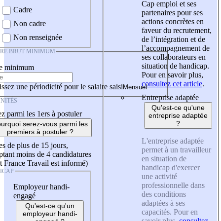
Cap emploi et ses
Cadre
partenaires pour ses
actions concrètes en
Non cadre
faveur du recrutement,
Non renseignée
de l’intégration et de
l’accompagnement de
IRE BRUT MINIMUM
ses collaborateurs en
situation de handicap.
re minimum
Pour en savoir plus,
consultez cet article
.
ssez une périodicité pour le salaire saisi
Entreprise adaptée
NITÉS
Qu'est-ce qu'une
z parmi les 1ers à postuler
entreprise adaptée
?
urquoi serez-vous parmi les
premiers à postuler ?
L'entreprise adaptée
es de plus de 15 jours,
permet à un travailleur
tant moins de 4 candidatures
en situation de
t France Travail est informé)
handicap d'exercer
ICAP
une activité
professionnelle dans
Employeur handi-
des conditions
engagé
adaptées à ses
Qu'est-ce qu'un
capacités. Pour en
employeur handi-
savoir plus,
consultez