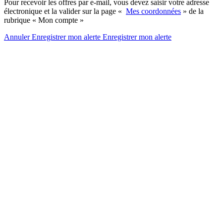
Pour recevoir les offres par e-mail, vous devez saisir votre adresse
électronique et la valider sur la page «
Mes coordonnées
» de la
rubrique « Mon compte »
Annuler
Enregistrer mon alerte
Enregistrer
mon alerte