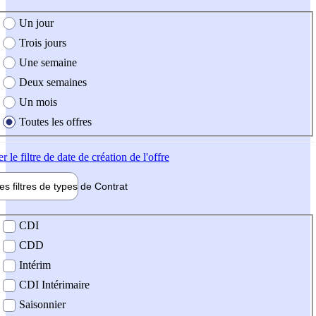
e création de l'offre
Un jour
Trois jours
Une semaine
Deux semaines
Un mois
Toutes les offres
er
le filtre de date de création de l'offre
les filtres de types de
Contrat
de contrat
CDI
CDD
Intérim
CDI Intérimaire
Saisonnier