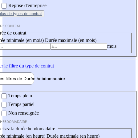
Reprise d'entreprise
plus
de types de contrat
 DE CONTRAT
ée de contrat
ée minimale (en mois)
Durée maximale (en mois)
mois
er
le filtre du type de contrat
les filtres de
Durée hebdo
madaire
 hebdomadaire
Temps plein
Temps partiel
Non renseignée
 HEBDOMADAIRE
cisez la durée hebdomadaire :
ée minimale (en heure)
Durée maximale (en heure)