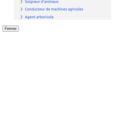
Fermer
Fermer
le détail de l'offre
/
Offre
sur
Offre précéden