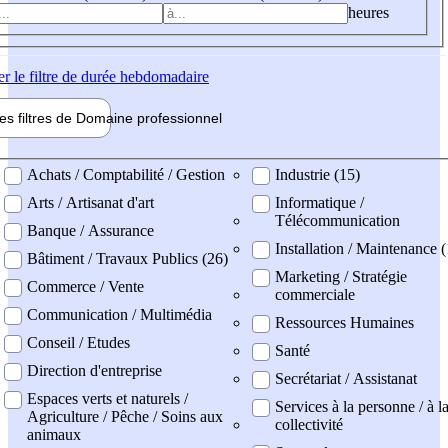
heures
er
le filtre de durée hebdomadaire
les filtres de
Domaine pro
fessionnel
ne professionel
Achats / Comptabilité / Gestion
Industrie (15)
Arts / Artisanat d'art
Informatique /
Télécommunication
Banque / Assurance
Installation / Maintenance (
Bâtiment / Travaux Publics (26)
Marketing / Stratégie
Commerce / Vente
commerciale
Communication / Multimédia
Ressources Humaines
Conseil / Etudes
Santé
Direction d'entreprise
Secrétariat / Assistanat
Espaces verts et naturels /
Services à la personne / à l
Agriculture / Pêche / Soins aux
collectivité
animaux