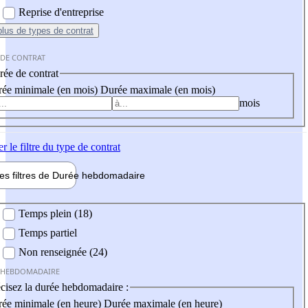
Reprise d'entreprise
plus
de types de contrat
 DE CONTRAT
ée de contrat
ée minimale (en mois)
Durée maximale (en mois)
mois
er
le filtre du type de contrat
les filtres de
Durée hebdo
madaire
 hebdomadaire
Temps plein (18)
Temps partiel
Non renseignée (24)
 HEBDOMADAIRE
cisez la durée hebdomadaire :
ée minimale (en heure)
Durée maximale (en heure)