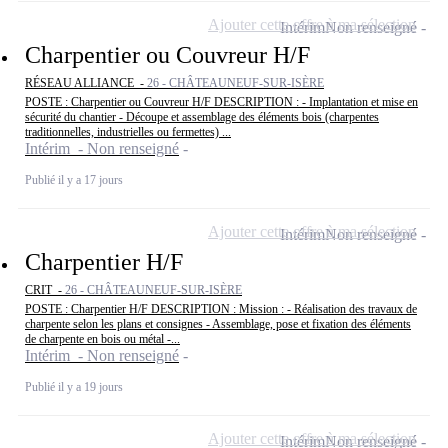
Ajouter cette offre à ma sélection
Intérim
Non renseigné
Charpentier ou Couvreur H/F
RÉSEAU ALLIANCE -
26 - CHÂTEAUNEUF-SUR-ISÈRE
POSTE : Charpentier ou Couvreur H/F DESCRIPTION : - Implantation et mise en
sécurité du chantier - Découpe et assemblage des éléments bois (charpentes
traditionnelles, industrielles ou fermettes) ...
Intérim - Non renseigné
Publié il y a 17 jours
Ajouter cette offre à ma sélection
Intérim
Non renseigné
Charpentier H/F
CRIT -
26 - CHÂTEAUNEUF-SUR-ISÈRE
POSTE : Charpentier H/F DESCRIPTION : Mission : - Réalisation des travaux de
charpente selon les plans et consignes - Assemblage, pose et fixation des éléments
de charpente en bois ou métal -...
Intérim - Non renseigné
Publié il y a 19 jours
Ajouter cette offre à ma sélection
Intérim
Non renseigné