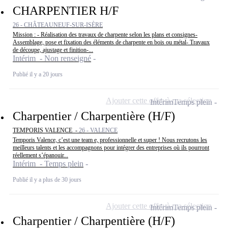
CHARPENTIER H/F
26 - CHÂTEAUNEUF-SUR-ISÈRE
Mission : - Réalisation des travaux de charpente selon les plans et consignes-
Assemblage, pose et fixation des éléments de charpente en bois ou métal- Travaux
de découpe, ajustage et finition-...
Intérim - Non renseigné
Publié il y a 20 jours
Ajouter cette offre à ma sélection
Intérim
Temps plein
Charpentier / Charpentière (H/F)
TEMPORIS VALENCE -
26 - VALENCE
Temporis Valence, c’est une team e, professionnelle et super ! Nous recrutons les
meilleurs talents et les accompagnons pour intégrer des entreprises où ils pourront
réellement s’épanouir...
Intérim - Temps plein
Publié il y a plus de 30 jours
Ajouter cette offre à ma sélection
Intérim
Temps plein
Charpentier / Charpentière (H/F)