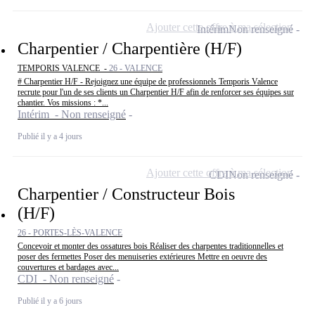
Ajouter cette offre à ma sélection
Intérim
Non renseigné
Charpentier / Charpentière (H/F)
TEMPORIS VALENCE -
26 - VALENCE
# Charpentier H/F - Rejoignez une équipe de professionnels Temporis Valence
recrute pour l'un de ses clients un Charpentier H/F afin de renforcer ses équipes sur
chantier. Vos missions : *...
Intérim - Non renseigné
Publié il y a 4 jours
Ajouter cette offre à ma sélection
CDI
Non renseigné
Charpentier / Constructeur Bois
(H/F)
26 - PORTES-LÈS-VALENCE
Concevoir et monter des ossatures bois Réaliser des charpentes traditionnelles et
poser des fermettes Poser des menuiseries extérieures Mettre en oeuvre des
couvertures et bardages avec...
CDI - Non renseigné
Publié il y a 6 jours