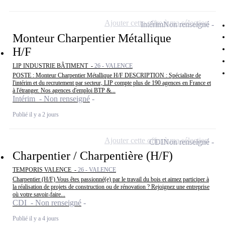
Ajouter cette offre à ma sélection
Intérim
Non renseigné
Monteur Charpentier Métallique
H/F
LIP INDUSTRIE BÂTIMENT -
26 - VALENCE
POSTE : Monteur Charpentier Métallique H/F DESCRIPTION : Spécialiste de
l'intérim et du recrutement par secteur, LIP compte plus de 190 agences en France et
à l'étranger. Nos agences d'emploi BTP &...
Intérim - Non renseigné
Publié il y a 2 jours
Ajouter cette offre à ma sélection
CDI
Non renseigné
Charpentier / Charpentière (H/F)
TEMPORIS VALENCE -
26 - VALENCE
Charpentier (H/F) Vous êtes passionné(e) par le travail du bois et aimez participer à
la réalisation de projets de construction ou de rénovation ? Rejoignez une entreprise
où votre savoir-faire...
CDI - Non renseigné
Publié il y a 4 jours