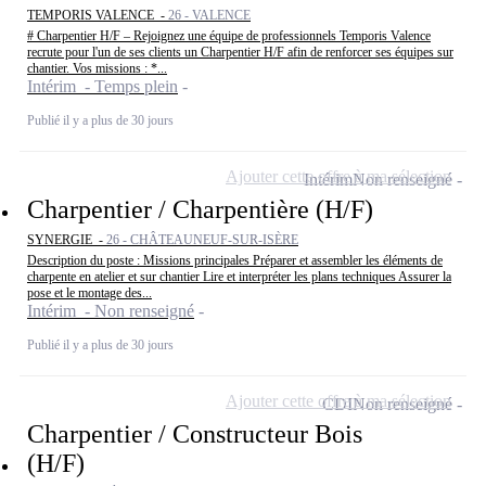
TEMPORIS VALENCE -
26 - VALENCE
# Charpentier H/F – Rejoignez une équipe de professionnels Temporis Valence
recrute pour l'un de ses clients un Charpentier H/F afin de renforcer ses équipes sur
chantier. Vos missions : *...
Intérim - Temps plein
Publié il y a plus de 30 jours
Ajouter cette offre à ma sélection
Intérim
Non renseigné
Charpentier / Charpentière (H/F)
SYNERGIE -
26 - CHÂTEAUNEUF-SUR-ISÈRE
Description du poste : Missions principales Préparer et assembler les éléments de
charpente en atelier et sur chantier Lire et interpréter les plans techniques Assurer la
pose et le montage des...
Intérim - Non renseigné
Publié il y a plus de 30 jours
Ajouter cette offre à ma sélection
CDI
Non renseigné
Charpentier / Constructeur Bois
(H/F)