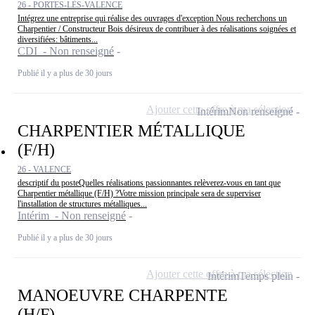
26 - PORTES-LÈS-VALENCE
Intégrez une entreprise qui réalise des ouvrages d'exception Nous recherchons un
Charpentier / Constructeur Bois désireux de contribuer à des réalisations soignées et
diversifiées: bâtiments...
CDI - Non renseigné
Publié il y a plus de 30 jours
Ajouter cette offre à ma sélection
Intérim
Non renseigné
CHARPENTIER MÉTALLIQUE
(F/H)
26 - VALENCE
descriptif du posteQuelles réalisations passionnantes relèverez-vous en tant que
Charpentier métallique (F/H) ?Votre mission principale sera de superviser
l'installation de structures métalliques...
Intérim - Non renseigné
Publié il y a plus de 30 jours
Ajouter cette offre à ma sélection
Intérim
Temps plein
MANOEUVRE CHARPENTE
(H/F)