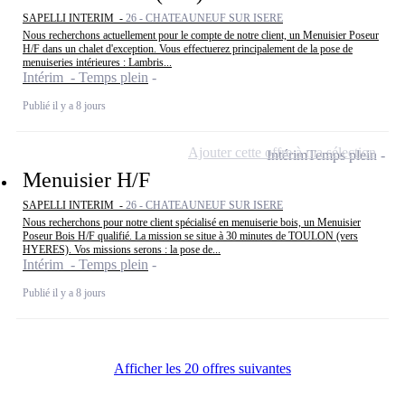
SAPELLI INTERIM -
26 - CHATEAUNEUF SUR ISERE
Nous recherchons actuellement pour le compte de notre client, un Menuisier Poseur
H/F dans un chalet d'exception. Vous effectuerez principalement de la pose de
menuiseries intérieures : Lambris...
Intérim - Temps plein
Publié il y a 8 jours
Ajouter cette offre à ma sélection
Intérim
Temps plein
Menuisier H/F
SAPELLI INTERIM -
26 - CHATEAUNEUF SUR ISERE
Nous recherchons pour notre client spécialisé en menuiserie bois, un Menuisier
Poseur Bois H/F qualifié. La mission se situe à 30 minutes de TOULON (vers
HYERES). Vos missions serons : la pose de...
Intérim - Temps plein
Publié il y a 8 jours
Afficher les 20 offres suivantes