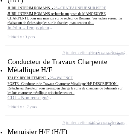
JUBIL INTERIM ROMANS -
26 - CHATEAUNEUF SUR ISERE
JUBIL INTERIM ROMANS recherche un poste de MANOEUVRE
CHARPENTE pour une mission sur le secteur de Romans. Vos tâches seront : la
réalisation de tâches simples sur le chantier, manutention de...
Intérim - Temps plein
Publié il y a 3 jours
Ajouter cette offre à ma sélection
CDI
Non renseigné
Conducteur de Travaux Charpente
Métallique H/F
TALEX RECRUTEMENT -
26 - VALENCE
POSTE : Conducteur de Travaux Charpente Métallique H/F DESCRIPTION :
Rattaché au Directeur vous prenez en charge le suivi de chantiers de bâtiments sur
les lots charpente métallique principalement et...
CDI - Non renseigné
Publié il y a 17 jours
Ajouter cette offre à ma sélection
Intérim
Temps plein
Menuisier H/F (H/F)