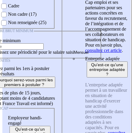
Cap emploi et ses
Cadre
partenaires pour ses
actions concrètes en
Non cadre (17)
faveur du recrutement,
Non renseignée (25)
de l’intégration et de
l’accompagnement de
IRE BRUT MINIMUM
ses collaborateurs en
situation de handicap.
re minimum
Pour en savoir plus,
consultez cet article
.
ssez une périodicité pour le salaire saisi
Entreprise adaptée
NITÉS
Qu'est-ce qu'une
z parmi les 1ers à postuler
entreprise adaptée
résultats
?
urquoi serez-vous parmi les
L'entreprise adaptée
premiers à postuler ?
permet à un travailleur
es de plus de 15 jours,
en situation de
tant moins de 4 candidatures
handicap d'exercer
t France Travail est informé)
une activité
ICAP
professionnelle dans
des conditions
Employeur handi-
adaptées à ses
engagé
capacités. Pour en
Qu'est-ce qu'un
savoir plus,
consultez