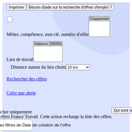
Imprimer
Besoin d'aide sur la recherche d'offres d'emploi ?
Métier, compétence, mot-clé, numéro d'offre
Lieu de travail
Distance autour du lieu choisi
Rechercher
des offres
Créer une alerte
Qui sont n
icher uniquement
 offres France Travail
Cette action recharge la liste des offres
les filtres de
Date de création
de l'offre