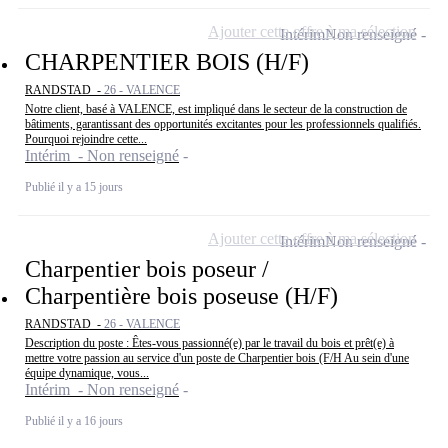
Ajouter cette offre à ma sélection
Intérim
Non renseigné
CHARPENTIER BOIS (H/F)
RANDSTAD -
26 - VALENCE
Notre client, basé à VALENCE, est impliqué dans le secteur de la construction de
bâtiments, garantissant des opportunités excitantes pour les professionnels qualifiés.
Pourquoi rejoindre cette...
Intérim - Non renseigné
Publié il y a 15 jours
Ajouter cette offre à ma sélection
Intérim
Non renseigné
Charpentier bois poseur /
Charpentière bois poseuse (H/F)
RANDSTAD -
26 - VALENCE
Description du poste : Êtes-vous passionné(e) par le travail du bois et prêt(e) à
mettre votre passion au service d'un poste de Charpentier bois (F/H Au sein d'une
équipe dynamique, vous...
Intérim - Non renseigné
Publié il y a 16 jours