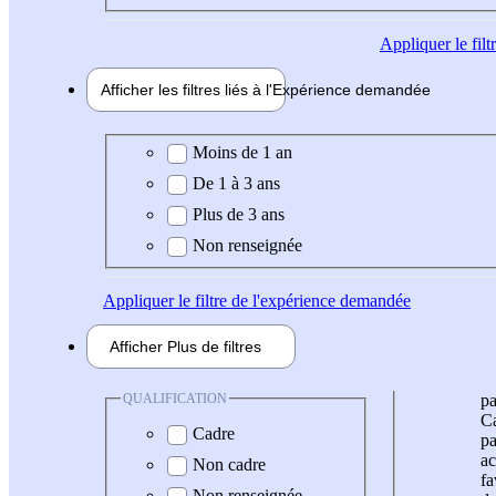
Appliquer
le fil
Afficher les filtres liés à l'
Expérience
demandée
Expérience demandée
Moins de 1 an
De 1 à 3 ans
Plus de 3 ans
Non renseignée
Appliquer
le filtre de l'expérience demandée
Afficher
Plus de
filtres
QUALIFICATION
pa
Ca
Cadre
pa
ac
Non cadre
fa
Non renseignée