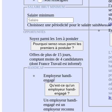
de
l
SALAIRE BRUT MINIMUM
se
si
Salaire minimum
Po
co
Choisissez une périodicité pour le salaire saisi
En
OPPORTUNITÉS
Soyez parmi les 1ers à postuler
Pourquoi serez-vous parmi les
premiers à postuler ?
L'
Offres de plus de 15 jours,
pe
comptant moins de 4 candidatures
en
(dont France Travail est informé)
ha
HANDICAP
un
pr
Employeur handi-
de
engagé
ad
Qu'est-ce qu'un
ca
employeur handi-
sa
engagé ?
le
Un employeur handi-
engagé est un
employeur reconnu