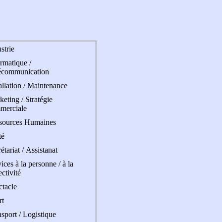
strie
rmatique /
écommunication
allation / Maintenance
eting / Stratégie
merciale
sources Humaines
té
étariat / Assistanat
ices à la personne / à la
ectivité
ctacle
rt
sport / Logistique