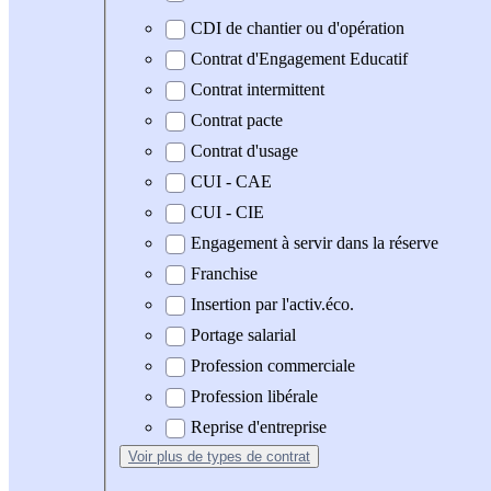
CDI de chantier ou d'opération
Contrat d'Engagement Educatif
Contrat intermittent
Contrat pacte
Contrat d'usage
CUI - CAE
CUI - CIE
Engagement à servir dans la réserve
Franchise
Insertion par l'activ.éco.
Portage salarial
Profession commerciale
Profession libérale
Reprise d'entreprise
Voir plus
de types de contrat