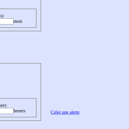
s)
mois
ure)
heures
Créer une alerte