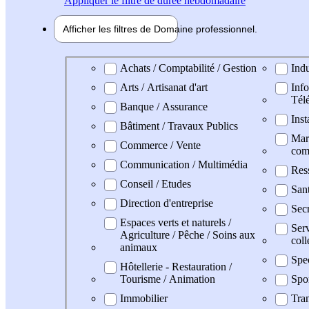
Appliquer
le filtre de durée hebdomadaire
Afficher les filtres de
Domaine pro
fessionnel
Domaine professionel
Achats / Comptabilité / Gestion
Indu
Arts / Artisanat d'art
Info
Tél
Banque / Assurance
Inst
Bâtiment / Travaux Publics
Mark
Commerce / Vente
com
Communication / Multimédia
Res
Conseil / Etudes
San
Direction d'entreprise
Secr
Espaces verts et naturels /
Serv
Agriculture / Pêche / Soins aux
coll
animaux
Spe
Hôtellerie - Restauration /
Tourisme / Animation
Spo
Immobilier
Tran