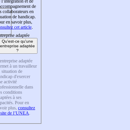
 l’intégration et de
’accompagnement de
s collaborateurs en
tuation de handicap.
ur en savoir plus,
nsultez cet article
.
treprise adaptée
Qu'est-ce qu'une
entreprise adaptée
?
entreprise adaptée
rmet à un travailleur
 situation de
ndicap d'exercer
e activité
ofessionnelle dans
s conditions
aptées à ses
pacités. Pour en
voir plus,
consultez
 site de l’UNEA
.