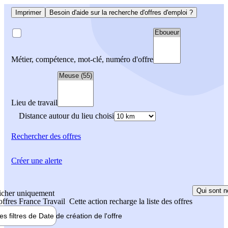
Imprimer
Besoin d'aide sur la recherche d'offres d'emploi ?
Métier, compétence, mot-clé, numéro d'offre
Lieu de travail
Distance autour du lieu choisi
Rechercher
des offres
Créer une alerte
Qui sont n
icher uniquement
 offres France Travail
Cette action recharge la liste des offres
les filtres de
Date de création
de l'offre