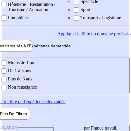
Spectacle
Hôtellerie - Restauration /
Tourisme / Animation
Sport
Immobilier
Transport / Logistique
Appliquer
le filtre du domaine professi
es filtres liés à l'
Expérience
demandée
ience demandée
Moins de 1 an
De 1 à 3 ans
Plus de 3 ans
Non renseignée
er
le filtre de l'expérience demandée
Plus De
Filtres
IFICATION
par France travail,