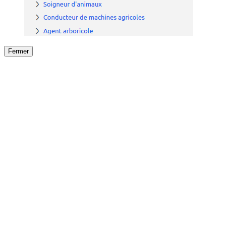
Fermer
Fermer
le détail de l'offre
/
Offre
sur
Offre précéden