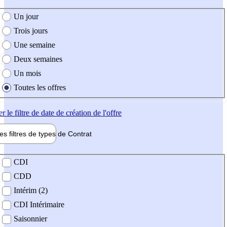
e création de l'offre
Un jour
Trois jours
Une semaine
Deux semaines
Un mois
Toutes les offres
er
le filtre de date de création de l'offre
les filtres de types de
Contrat
de contrat
CDI
CDD
Intérim (2)
CDI Intérimaire
Saisonnier