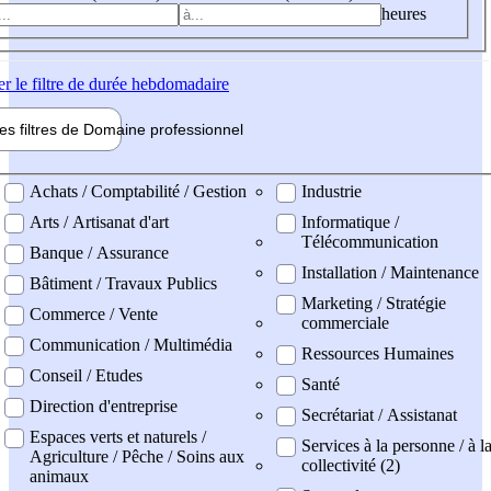
heures
er
le filtre de durée hebdomadaire
les filtres de
Domaine pro
fessionnel
ne professionel
Achats / Comptabilité / Gestion
Industrie
Arts / Artisanat d'art
Informatique /
Télécommunication
Banque / Assurance
Installation / Maintenance
Bâtiment / Travaux Publics
Marketing / Stratégie
Commerce / Vente
commerciale
Communication / Multimédia
Ressources Humaines
Conseil / Etudes
Santé
Direction d'entreprise
Secrétariat / Assistanat
Espaces verts et naturels /
Services à la personne / à l
Agriculture / Pêche / Soins aux
collectivité (2)
animaux