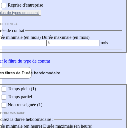
Reprise d'entreprise
plus
de types de contrat
 DE CONTRAT
ée de contrat
ée minimale (en mois)
Durée maximale (en mois)
mois
er
le filtre du type de contrat
les filtres de
Durée hebdo
madaire
 hebdomadaire
Temps plein (1)
Temps partiel
Non renseignée (1)
 HEBDOMADAIRE
cisez la durée hebdomadaire :
ée minimale (en heure)
Durée maximale (en heure)