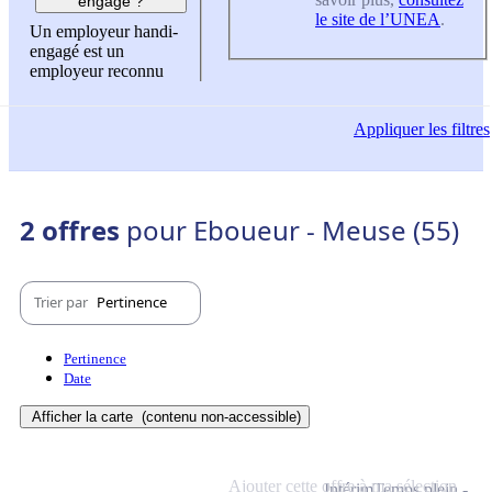
engagé ?
le site de l’UNEA
.
Un employeur handi-
engagé est un
employeur reconnu
Appliquer
les filtres
2 offres
pour Eboueur - Meuse (55)
Trier par
Pertinence
Pertinence
Date
Afficher la carte
(contenu non-accessible)
Ajouter cette offre à ma sélection
Intérim
Temps plein