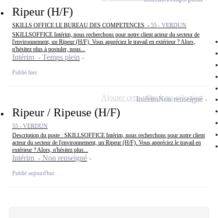
Ripeur (H/F)
SKILLS OFFICE LE BUREAU DES COMPETENCES -
55 - VERDUN
SKILLSOFFICE Intérim, nous recherchons pour notre client acteur du secteur de
l'environnement, un Ripeur (H/F). Vous appréciez le travail en extérieur ? Alors,
n'hésitez plus à postuler, nous...
Intérim - Temps plein
Publié hier
Ajouter cette offre à ma sélection
Intérim
Non renseigné
Ripeur / Ripeuse (H/F)
55 - VERDUN
Description du poste : SKILLSOFFICE Intérim, nous recherchons pour notre client
acteur du secteur de l'environnement, un Ripeur (H/F). Vous appréciez le travail en
extérieur ? Alors, n'hésitez plus...
Intérim - Non renseigné
Publié aujourd'hui