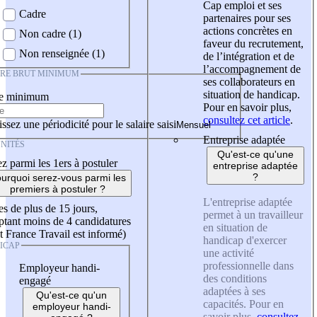
Cap emploi et ses
Cadre
partenaires pour ses
actions concrètes en
Non cadre (1)
faveur du recrutement,
Non renseignée (1)
de l’intégration et de
l’accompagnement de
IRE BRUT MINIMUM
ses collaborateurs en
situation de handicap.
re minimum
Pour en savoir plus,
consultez cet article
.
ssez une périodicité pour le salaire saisi
Entreprise adaptée
NITÉS
Qu'est-ce qu'une
z parmi les 1ers à postuler
entreprise adaptée
?
urquoi serez-vous parmi les
premiers à postuler ?
L'entreprise adaptée
es de plus de 15 jours,
permet à un travailleur
tant moins de 4 candidatures
en situation de
t France Travail est informé)
handicap d'exercer
ICAP
une activité
professionnelle dans
Employeur handi-
des conditions
engagé
adaptées à ses
Qu'est-ce qu'un
capacités. Pour en
employeur handi-
savoir plus,
consultez