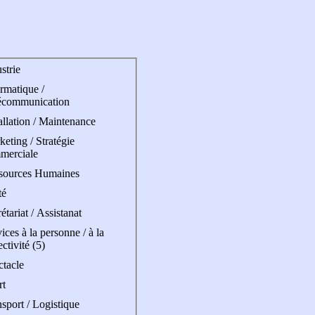
strie
rmatique /
écommunication
allation / Maintenance
eting / Stratégie
merciale
sources Humaines
té
étariat / Assistanat
ices à la personne / à la
ectivité (5)
ctacle
rt
sport / Logistique