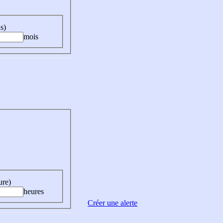
s)
mois
ure)
heures
Créer une alerte