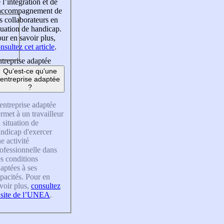
 l’intégration et de
’accompagnement de
s collaborateurs en
tuation de handicap.
ur en savoir plus,
nsultez cet article
.
treprise adaptée
Qu'est-ce qu'une
entreprise adaptée
?
entreprise adaptée
rmet à un travailleur
 situation de
ndicap d'exercer
e activité
ofessionnelle dans
s conditions
aptées à ses
pacités. Pour en
voir plus,
consultez
 site de l’UNEA
.