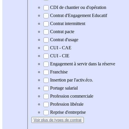
CDI de chantier ou d'opération
Contrat d'Engagement Educatif
Contrat intermittent
Contrat pacte
Contrat d'usage
CUI - CAE
CUI - CIE
Engagement à servir dans la réserve
Franchise
Insertion par l'activ.éco.
Portage salarial
Profession commerciale
Profession libérale
Reprise d'entreprise
Voir plus
de types de contrat