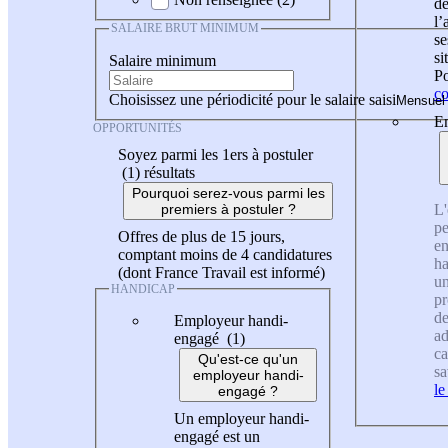
de
l
SALAIRE BRUT MINIMUM
se
si
Salaire minimum
Po
co
Choisissez une périodicité pour le salaire saisi
En
OPPORTUNITÉS
Soyez parmi les 1ers à postuler
(1)
résultats
Pourquoi serez-vous parmi les
L'
premiers à postuler ?
pe
Offres de plus de 15 jours,
en
comptant moins de 4 candidatures
ha
(dont France Travail est informé)
un
HANDICAP
pr
de
Employeur handi-
ad
engagé (1)
ca
Qu'est-ce qu'un
sa
employeur handi-
le
engagé ?
Un employeur handi-
engagé est un