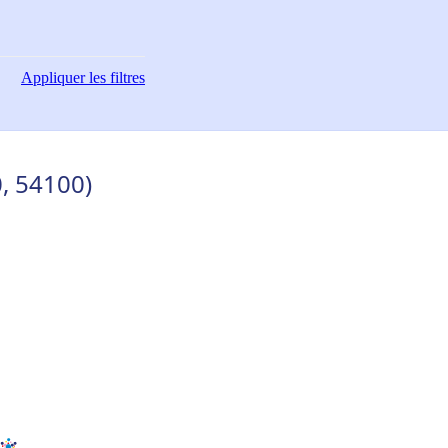
Appliquer
les filtres
, 54100)