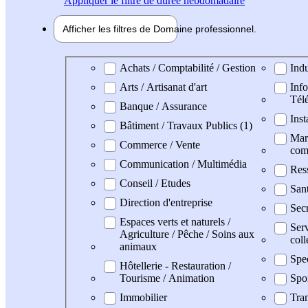
Appliquer
le filtre de durée hebdomadaire
Afficher les filtres de
Domaine pro
fessionnel
Domaine professionel
Achats / Comptabilité / Gestion
Indu
Arts / Artisanat d'art
Info
Tél
Banque / Assurance
Inst
Bâtiment / Travaux Publics (1)
Mark
Commerce / Vente
com
Communication / Multimédia
Res
Conseil / Etudes
San
Direction d'entreprise
Secr
Espaces verts et naturels /
Serv
Agriculture / Pêche / Soins aux
coll
animaux
Spe
Hôtellerie - Restauration /
Tourisme / Animation
Spo
Immobilier
Tran