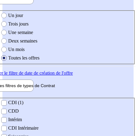
e création de l'offre
Un jour
Trois jours
Une semaine
Deux semaines
Un mois
Toutes les offres
er
le filtre de date de création de l'offre
les filtres de types de
Contrat
de contrat
CDI (1)
CDD
Intérim
CDI Intérimaire