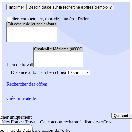
Imprimer
Besoin d'aide sur la recherche d'offres d'emploi ?
Métier, compétence, mot-clé, numéro d'offre
Lieu de travail
Distance autour du lieu choisi
Rechercher
des offres
Créer une alerte
Qui sont n
icher uniquement
 offres France Travail
Cette action recharge la liste des offres
les filtres de
Date de création
de l'offre