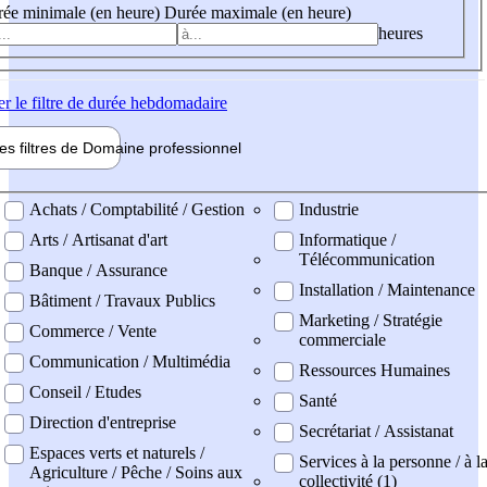
ée minimale (en heure)
Durée maximale (en heure)
heures
er
le filtre de durée hebdomadaire
les filtres de
Domaine pro
fessionnel
ne professionel
Achats / Comptabilité / Gestion
Industrie
Arts / Artisanat d'art
Informatique /
Télécommunication
Banque / Assurance
Installation / Maintenance
Bâtiment / Travaux Publics
Marketing / Stratégie
Commerce / Vente
commerciale
Communication / Multimédia
Ressources Humaines
Conseil / Etudes
Santé
Direction d'entreprise
Secrétariat / Assistanat
Espaces verts et naturels /
Services à la personne / à l
Agriculture / Pêche / Soins aux
collectivité (1)