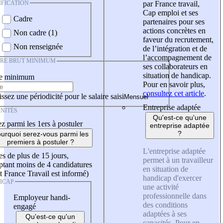
IFICATION
par France travail,
Cap emploi et ses
Cadre
partenaires pour ses
actions concrètes en
Non cadre (1)
faveur du recrutement,
Non renseignée
de l’intégration et de
l’accompagnement de
IRE BRUT MINIMUM
ses collaborateurs en
situation de handicap.
re minimum
Pour en savoir plus,
consultez cet article
.
ssez une périodicité pour le salaire saisi
Entreprise adaptée
NITÉS
Qu'est-ce qu'une
z parmi les 1ers à postuler
entreprise adaptée
?
urquoi serez-vous parmi les
premiers à postuler ?
L'entreprise adaptée
es de plus de 15 jours,
permet à un travailleur
tant moins de 4 candidatures
en situation de
t France Travail est informé)
handicap d'exercer
ICAP
une activité
professionnelle dans
Employeur handi-
des conditions
engagé
adaptées à ses
Qu'est-ce qu'un
capacités. Pour en