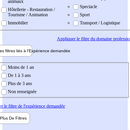
animaux
Spectacle
Hôtellerie - Restauration /
Tourisme / Animation
Sport
Immobilier
Transport / Logistique
Appliquer
le filtre du domaine professi
es filtres liés à l'
Expérience
demandée
ience demandée
Moins de 1 an
De 1 à 3 ans
Plus de 3 ans
Non renseignée
er
le filtre de l'expérience demandée
Plus De
Filtres