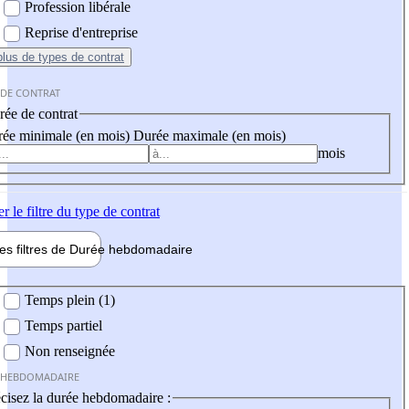
Profession libérale
Reprise d'entreprise
plus
de types de contrat
 DE CONTRAT
ée de contrat
ée minimale (en mois)
Durée maximale (en mois)
mois
er
le filtre du type de contrat
les filtres de
Durée hebdo
madaire
 hebdomadaire
Temps plein (1)
Temps partiel
Non renseignée
 HEBDOMADAIRE
cisez la durée hebdomadaire :