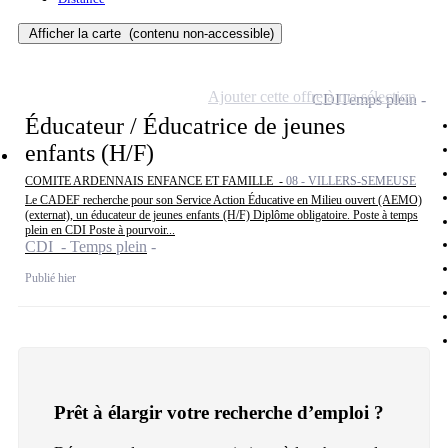
Afficher la carte
(contenu non-accessible)
Ajouter cette offre à ma sélection
CDI
Temps plein
Éducateur / Éducatrice de jeunes
enfants (H/F)
COMITE ARDENNAIS ENFANCE ET FAMILLE -
08 - VILLERS-SEMEUSE
Le CADEF recherche pour son Service Action Éducative en Milieu ouvert (AEMO)
(externat), un éducateur de jeunes enfants (H/F) Diplôme obligatoire. Poste à temps
plein en CDI Poste à pourvoir...
CDI - Temps plein
Publié hier
Prêt à élargir votre recherche d’emploi ?