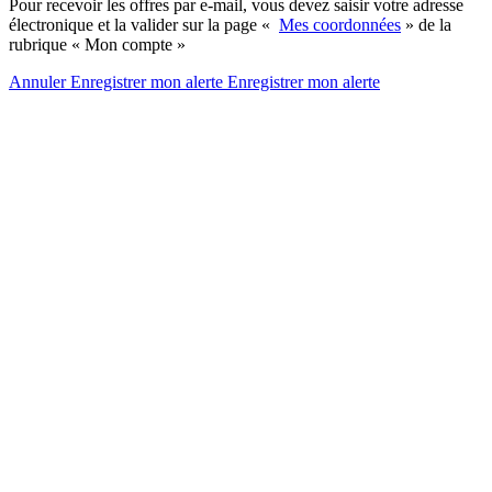
Pour recevoir les offres par e-mail, vous devez saisir votre adresse
électronique et la valider sur la page «
Mes coordonnées
» de la
rubrique « Mon compte »
Annuler
Enregistrer mon alerte
Enregistrer
mon alerte