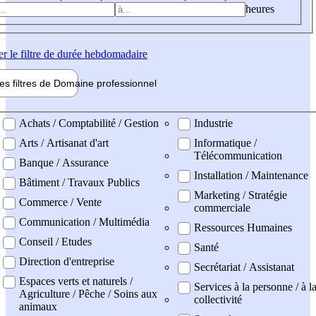
heures
er
le filtre de durée hebdomadaire
les filtres de
Domaine pro
fessionnel
ne professionel
Achats / Comptabilité / Gestion
Industrie
Arts / Artisanat d'art
Informatique /
Télécommunication
Banque / Assurance
Installation / Maintenance
Bâtiment / Travaux Publics
Marketing / Stratégie
Commerce / Vente
commerciale
Communication / Multimédia
Ressources Humaines
Conseil / Etudes
Santé
Direction d'entreprise
Secrétariat / Assistanat
Espaces verts et naturels /
Services à la personne / à l
Agriculture / Pêche / Soins aux
collectivité
animaux