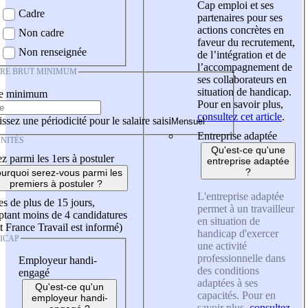
Cap emploi et ses
Cadre
partenaires pour ses
actions concrètes en
Non cadre
faveur du recrutement,
Non renseignée
de l’intégration et de
l’accompagnement de
IRE BRUT MINIMUM
ses collaborateurs en
situation de handicap.
re minimum
Pour en savoir plus,
consultez cet article
.
ssez une périodicité pour le salaire saisi
Entreprise adaptée
NITÉS
Qu'est-ce qu'une
z parmi les 1ers à postuler
entreprise adaptée
?
urquoi serez-vous parmi les
premiers à postuler ?
L'entreprise adaptée
es de plus de 15 jours,
permet à un travailleur
tant moins de 4 candidatures
en situation de
t France Travail est informé)
handicap d'exercer
ICAP
une activité
professionnelle dans
Employeur handi-
des conditions
engagé
adaptées à ses
Qu'est-ce qu'un
capacités. Pour en
employeur handi-
savoir plus,
consultez