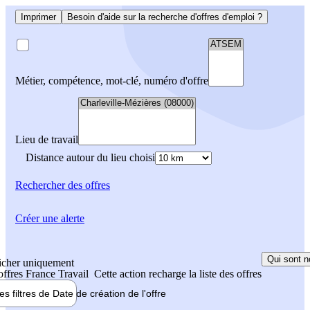
Imprimer
Besoin d'aide sur la recherche d'offres d'emploi ?
Métier, compétence, mot-clé, numéro d'offre
Lieu de travail
Distance autour du lieu choisi
Rechercher
des offres
Créer une alerte
Qui sont n
icher uniquement
 offres France Travail
Cette action recharge la liste des offres
les filtres de
Date de création
de l'offre