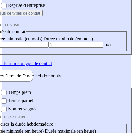
Reprise d'entreprise
plus
de types de contrat
 DE CONTRAT
ée de contrat
ée minimale (en mois)
Durée maximale (en mois)
mois
er
le filtre du type de contrat
les filtres de
Durée hebdo
madaire
 hebdomadaire
Temps plein
Temps partiel
Non renseignée
 HEBDOMADAIRE
cisez la durée hebdomadaire :
ée minimale (en heure)
Durée maximale (en heure)