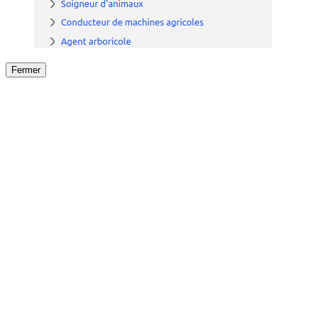
Fermer
Fermer
le détail de l'offre
/
Offre
sur
Offre précéden