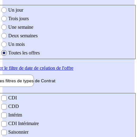
e création de l'offre
Un jour
Trois jours
Une semaine
Deux semaines
Un mois
Toutes les offres
er
le filtre de date de création de l'offre
les filtres de types de
Contrat
de contrat
CDI
CDD
Intérim
CDI Intérimaire
Saisonnier