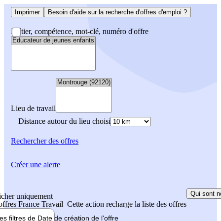
Imprimer
Besoin d'aide sur la recherche d'offres d'emploi ?
Métier, compétence, mot-clé, numéro d'offre
Lieu de travail
Distance autour du lieu choisi
Rechercher
des offres
Créer une alerte
Qui sont n
icher uniquement
 offres France Travail
Cette action recharge la liste des offres
les filtres de
Date de création
de l'offre