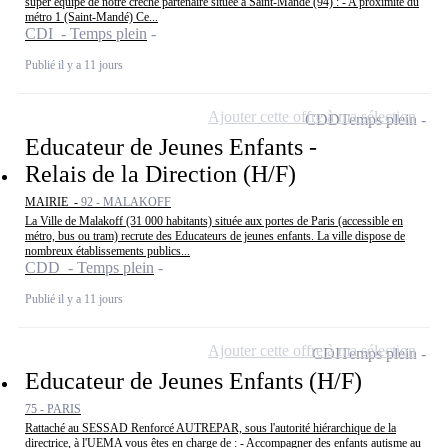
super équipe de notre crèche partenaire située à Saint-Mandé (94) : - A proximité du
métro 1 (Saint-Mandé) Ce...
CDI - Temps plein
Publié il y a 11 jours
Ajouter cette offre à ma sélection
CDD
Temps plein
Educateur de Jeunes Enfants -
Relais de la Direction (H/F)
MAIRIE -
92 - MALAKOFF
La Ville de Malakoff (31 000 habitants) située aux portes de Paris (accessible en
métro, bus ou tram) recrute des Educateurs de jeunes enfants. La ville dispose de
nombreux établissements publics...
CDD - Temps plein
Publié il y a 11 jours
Ajouter cette offre à ma sélection
CDI
Temps plein
Educateur de Jeunes Enfants (H/F)
75 - PARIS
Rattaché au SESSAD Renforcé AUTREPAR, sous l'autorité hiérarchique de la
directrice, à l'UEMA vous êtes en charge de : - Accompagner des enfants autisme au