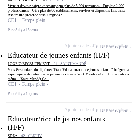
IME SAINT-MICHEL -
75 - PARIS
Vivre et devenir soigne et accompagne plus de 5 200 personnes - Emploie 2 200
professionnels - Gère plus de 80 établissements, services et dispositifs innovants -
Assure une présence dans 7 régions :...
CDI - Temps plein
Publié il y a 15 jours
Ajouter cette offre à ma sélection
CDI
Temps plein
Educateur de jeunes enfants (H/F)
LOOPIO RECRUTEMENT -
94 - SAINT-MANDÉ
Vous êtes titulaire du diplôme d'Etat d'Educateur/trice de jeunes enfants ? Intégrez la
super équipe de notre crèche partenaire située à Saint-Mandé (94) : - A proximité du
métro 1 (Saint-Mandé) Ce...
CDI - Temps plein
Publié il y a 15 jours
Ajouter cette offre à ma sélection
CDI
Temps plein
Educateur/rice de jeunes enfants
(H/F)
SDEA -
92 - CLICHY