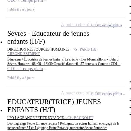
CDI - Temps plein
Publié il y a 8 jours
Ajouter cette offre à ma sélection
CDI
Temps plein
Sèvres - Educateur de jeunes
enfants (H/F)
DIRECTION RESSOURCES HUMAINES -
75 - PARIS 15E
ARRONDISSEMENT
Éducateur / Éducatrice de Jeunes Enfants La crèche « Les Moussaillons » Balard
Sèvres Horaires : 08h00 - 18h30 Capacité d'accueil : 57 berceaux Contrat : CDI ...
CDI - Temps plein
Publié il y a 8 jours
Ajouter cette offre à ma sélection
CDI
Temps plein
EDUCATEUR(TRICE) JEUNES
ENFANTS (H/F)
LEO LAGRANGE PETITE ENFANCE -
93 - BAGNOLET
Léo Lagrange Petite Enfance recrute ! Rejoignez un acteur humain et engagé de la
petite enfance ! Léo Lagrange Petite Enfance, partenaire de confiance des