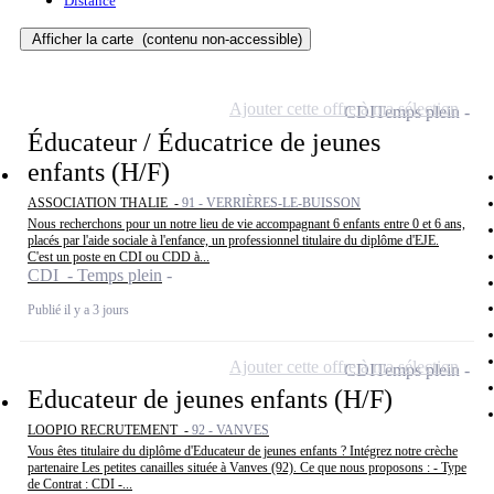
Distance
Afficher la carte
(contenu non-accessible)
Ajouter cette offre à ma sélection
CDI
Temps plein
Éducateur / Éducatrice de jeunes
enfants (H/F)
ASSOCIATION THALIE -
91 - VERRIÈRES-LE-BUISSON
Nous recherchons pour un notre lieu de vie accompagnant 6 enfants entre 0 et 6 ans,
placés par l'aide sociale à l'enfance, un professionnel titulaire du diplôme d'EJE.
C'est un poste en CDI ou CDD à...
CDI - Temps plein
Publié il y a 3 jours
Ajouter cette offre à ma sélection
CDI
Temps plein
Educateur de jeunes enfants (H/F)
LOOPIO RECRUTEMENT -
92 - VANVES
Vous êtes titulaire du diplôme d'Educateur de jeunes enfants ? Intégrez notre crèche
partenaire Les petites canailles située à Vanves (92). Ce que nous proposons : - Type
de Contrat : CDI -...