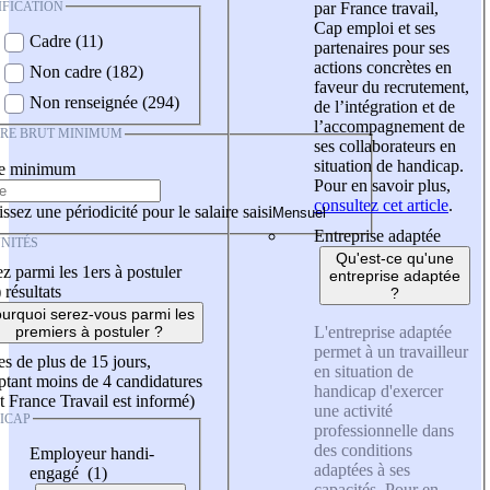
IFICATION
par France travail,
Cap emploi et ses
Cadre (11)
partenaires pour ses
actions concrètes en
Non cadre (182)
faveur du recrutement,
Non renseignée (294)
de l’intégration et de
l’accompagnement de
IRE BRUT MINIMUM
ses collaborateurs en
situation de handicap.
re minimum
Pour en savoir plus,
consultez cet article
.
ssez une périodicité pour le salaire saisi
Entreprise adaptée
NITÉS
Qu'est-ce qu'une
z parmi les 1ers à postuler
entreprise adaptée
)
résultats
?
urquoi serez-vous parmi les
L'entreprise adaptée
premiers à postuler ?
permet à un travailleur
es de plus de 15 jours,
en situation de
tant moins de 4 candidatures
handicap d'exercer
t France Travail est informé)
une activité
ICAP
professionnelle dans
des conditions
Employeur handi-
adaptées à ses
engagé (1)
capacités. Pour en