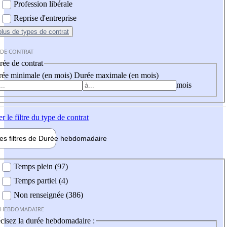
Profession libérale
Reprise d'entreprise
plus
de types de contrat
 DE CONTRAT
ée de contrat
ée minimale (en mois)
Durée maximale (en mois)
mois
er
le filtre du type de contrat
les filtres de
Durée hebdo
madaire
 hebdomadaire
Temps plein (97)
Temps partiel (4)
Non renseignée (386)
 HEBDOMADAIRE
cisez la durée hebdomadaire :