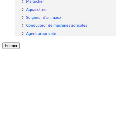
Fermer
Fermer
le détail de l'offre
/
Offre
sur
Offre précéden