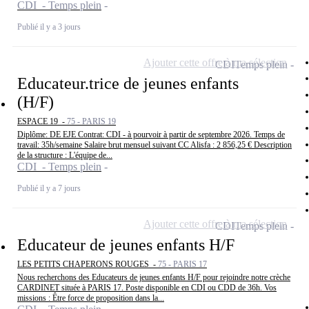
CDI - Temps plein
Publié il y a 3 jours
Ajouter cette offre à ma sélection
CDI
Temps plein
Educateur.trice de jeunes enfants
(H/F)
ESPACE 19 -
75 - PARIS 19
Diplôme: DE EJE Contrat: CDI - à pourvoir à partir de septembre 2026. Temps de
travail: 35h/semaine Salaire brut mensuel suivant CC Alisfa : 2 856,25 € Description
de la structure : L'équipe de...
CDI - Temps plein
Publié il y a 7 jours
Ajouter cette offre à ma sélection
CDI
Temps plein
Educateur de jeunes enfants H/F
LES PETITS CHAPERONS ROUGES -
75 - PARIS 17
Nous recherchons des Educateurs de jeunes enfants H/F pour rejoindre notre crèche
CARDINET située à PARIS 17. Poste disponible en CDI ou CDD de 36h. Vos
missions : Être force de proposition dans la...