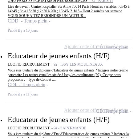
GHU PARIS PSYCHIATRIE & NEUROSCIENCES -
75 - PARIS 14
Lieu de travail : Centre hospitalier Ste Anne 75014 Paris Horaires variables : 6h45 à
14h45 ; 8h à 15h30 ;12h30 à 20h ; 13h45- 21h15 - Dont 2 soirées par semaine
VOUS SOUHAITEZ REJOINDRE UN ACTEUR...
CDD - Temps plein
Publié il y a 10 jours
Ajouter cette offre à ma sélection
CDI
Temps plein
Educateur de jeunes enfants (H/F)
LOOPIO RECRUTEMENT -
92 - ISSY-LES-MOULINEAUX
Vous êtes titulaire du diplôme d'Educateur de jeunes enfants ? Intégrez notre crèche
partenaire Les petites canailles située à Issy-les-moulineaux (92). Ce que nous
proposons : - Type de Contrat :...
CDI - Temps plein
Publié il y a 11 jours
Ajouter cette offre à ma sélection
CDI
Temps plein
Educateur de jeunes enfants (H/F)
LOOPIO RECRUTEMENT -
94 - SAINT-MANDÉ
Vous êtes titulaire du diplôme d'Etat d'Educateur/trice de jeunes enfants ? Intégrez la