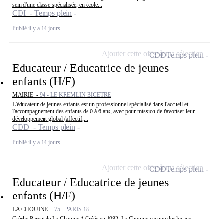
sein d'une classe spécialisée, en école...
CDI - Temps plein
Publié il y a 14 jours
Ajouter cette offre à ma sélection
CDD
Temps plein
Educateur / Educatrice de jeunes
enfants (H/F)
MAIRIE -
94 - LE KREMLIN BICETRE
L'éducateur de jeunes enfants est un professionnel spécialisé dans l'accueil et
l'accompagnement des enfants de 0 à 6 ans, avec pour mission de favoriser leur
développement global (affectif,...
CDD - Temps plein
Publié il y a 14 jours
Ajouter cette offre à ma sélection
CDD
Temps plein
Educateur / Educatrice de jeunes
enfants (H/F)
LA CHOUINE -
75 - PARIS 18
Crèche Parentale La Chouine * Créée en 1982, La Chouine occupe des locaux