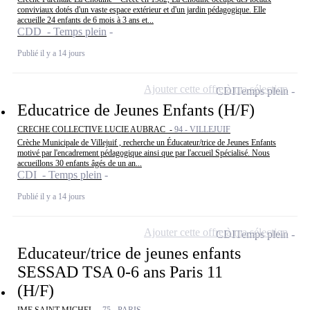
conviviaux dotés d'un vaste espace extérieur et d'un jardin pédagogique. Elle
accueille 24 enfants de 6 mois à 3 ans et...
CDD - Temps plein
Publié il y a 14 jours
Ajouter cette offre à ma sélection
CDI
Temps plein
Educatrice de Jeunes Enfants (H/F)
CRECHE COLLECTIVE LUCIE AUBRAC -
94 - VILLEJUIF
Crèche Municipale de Villejuif , recherche un Éducateur/trice de Jeunes Enfants
motivé par l'encadrement pédagogique ainsi que par l'accueil Spécialisé. Nous
accueillons 30 enfants âgés de un an...
CDI - Temps plein
Publié il y a 14 jours
Ajouter cette offre à ma sélection
CDI
Temps plein
Educateur/trice de jeunes enfants
SESSAD TSA 0-6 ans Paris 11
(H/F)