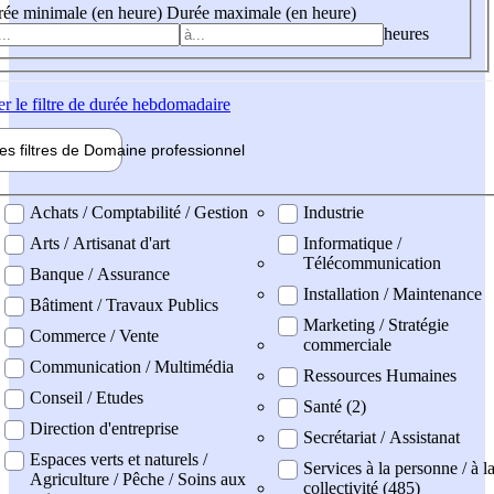
ée minimale (en heure)
Durée maximale (en heure)
heures
er
le filtre de durée hebdomadaire
les filtres de
Domaine pro
fessionnel
ne professionel
Achats / Comptabilité / Gestion
Industrie
Arts / Artisanat d'art
Informatique /
Télécommunication
Banque / Assurance
Installation / Maintenance
Bâtiment / Travaux Publics
Marketing / Stratégie
Commerce / Vente
commerciale
Communication / Multimédia
Ressources Humaines
Conseil / Etudes
Santé (2)
Direction d'entreprise
Secrétariat / Assistanat
Espaces verts et naturels /
Services à la personne / à l
Agriculture / Pêche / Soins aux
collectivité (485)