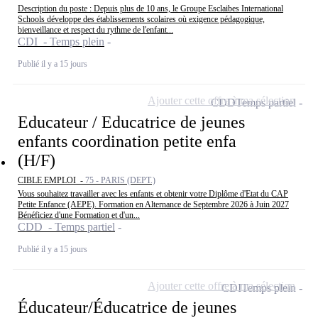
Description du poste : Depuis plus de 10 ans, le Groupe Esclaibes International
Schools développe des établissements scolaires où exigence pédagogique,
bienveillance et respect du rythme de l'enfant...
CDI - Temps plein
Publié il y a 15 jours
Ajouter cette offre à ma sélection
CDD
Temps partiel
Educateur / Educatrice de jeunes
enfants coordination petite enfa
(H/F)
CIBLE EMPLOI -
75 - PARIS (DEPT.)
Vous souhaitez travailler avec les enfants et obtenir votre Diplôme d'Etat du CAP
Petite Enfance (AEPE). Formation en Alternance de Septembre 2026 à Juin 2027
Bénéficiez d'une Formation et d'un...
CDD - Temps partiel
Publié il y a 15 jours
Ajouter cette offre à ma sélection
CDI
Temps plein
Éducateur/Éducatrice de jeunes