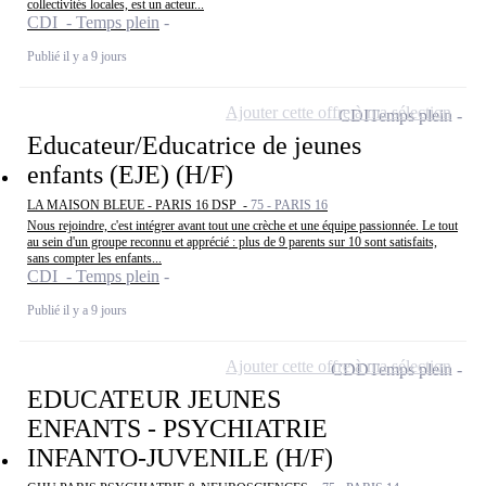
collectivités locales, est un acteur...
CDI - Temps plein
Publié il y a 9 jours
Ajouter cette offre à ma sélection
CDI
Temps plein
Educateur/Educatrice de jeunes
enfants (EJE) (H/F)
LA MAISON BLEUE - PARIS 16 DSP -
75 - PARIS 16
Nous rejoindre, c'est intégrer avant tout une crèche et une équipe passionnée. Le tout
au sein d'un groupe reconnu et apprécié : plus de 9 parents sur 10 sont satisfaits,
sans compter les enfants...
CDI - Temps plein
Publié il y a 9 jours
Ajouter cette offre à ma sélection
CDD
Temps plein
EDUCATEUR JEUNES
ENFANTS - PSYCHIATRIE
INFANTO-JUVENILE (H/F)