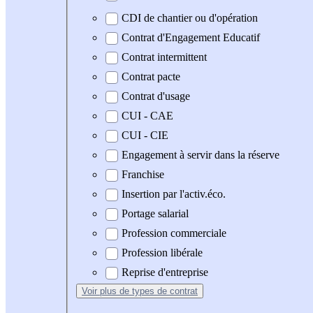
CDI de chantier ou d'opération
Contrat d'Engagement Educatif
Contrat intermittent
Contrat pacte
Contrat d'usage
CUI - CAE
CUI - CIE
Engagement à servir dans la réserve
Franchise
Insertion par l'activ.éco.
Portage salarial
Profession commerciale
Profession libérale
Reprise d'entreprise
Voir plus
de types de contrat