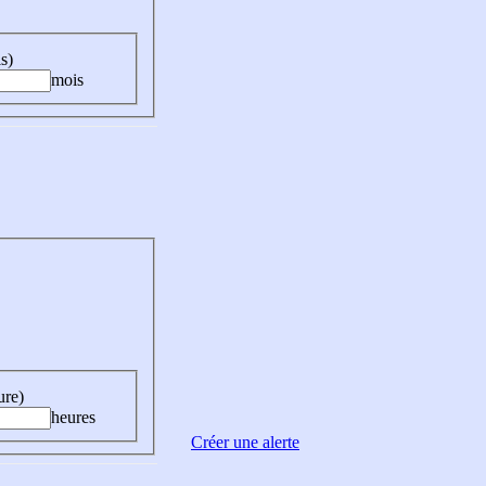
s)
mois
ure)
heures
Créer une alerte