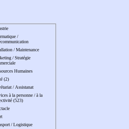
strie
rmatique /
écommunication
allation / Maintenance
eting / Stratégie
merciale
sources Humaines
é (2)
étariat / Assistanat
ices à la personne / à la
ectivité (523)
ctacle
rt
sport / Logistique