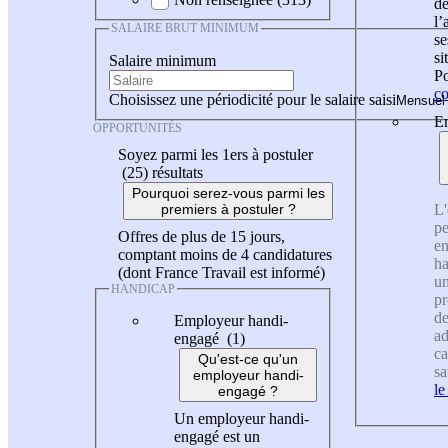
de
l
SALAIRE BRUT MINIMUM
se
si
Salaire minimum
Po
co
Choisissez une périodicité pour le salaire saisi
En
OPPORTUNITÉS
Soyez parmi les 1ers à postuler
(25)
résultats
Pourquoi serez-vous parmi les
L'
premiers à postuler ?
pe
Offres de plus de 15 jours,
en
comptant moins de 4 candidatures
ha
(dont France Travail est informé)
un
HANDICAP
pr
de
Employeur handi-
ad
engagé (1)
ca
Qu'est-ce qu'un
sa
employeur handi-
le
engagé ?
Un employeur handi-
engagé est un