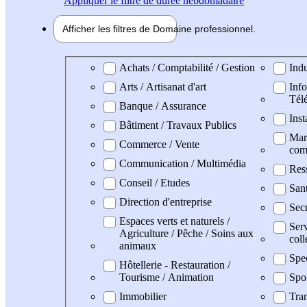
Appliquer
le filtre de durée hebdomadaire
Afficher les filtres de
Domaine pro
fessionnel
Domaine professionel
Achats / Comptabilité / Gestion
Indu
Arts / Artisanat d'art
Info
Tél
Banque / Assurance
Inst
Bâtiment / Travaux Publics
Mark
Commerce / Vente
com
Communication / Multimédia
Res
Conseil / Etudes
Sant
Direction d'entreprise
Secr
Espaces verts et naturels /
Serv
Agriculture / Pêche / Soins aux
coll
animaux
Spe
Hôtellerie - Restauration /
Tourisme / Animation
Spo
Immobilier
Tran