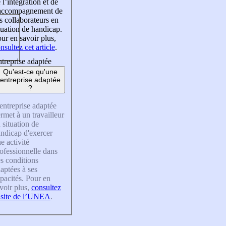
 l’intégration et de
’accompagnement de
s collaborateurs en
tuation de handicap.
ur en savoir plus,
nsultez cet article
.
treprise adaptée
Qu'est-ce qu'une
entreprise adaptée
?
entreprise adaptée
rmet à un travailleur
 situation de
ndicap d'exercer
e activité
ofessionnelle dans
s conditions
aptées à ses
pacités. Pour en
voir plus,
consultez
 site de l’UNEA
.