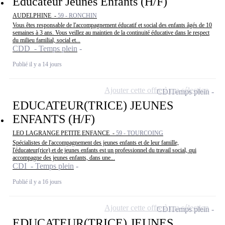
Educateur Jeunes Enfants (H/F)
AUDELPHINE -
59 - RONCHIN
Vous êtes responsable de l'accompagnement éducatif et social des enfants âgés de 10
semaines à 3 ans. Vous veillez au maintien de la continuité éducative dans le respect
du milieu familial, social et...
CDD - Temps plein
Publié il y a 14 jours
Ajouter cette offre à ma sélection
CDI
Temps plein
EDUCATEUR(TRICE) JEUNES
ENFANTS (H/F)
LEO LAGRANGE PETITE ENFANCE -
59 - TOURCOING
Spécialistes de l'accompagnement des jeunes enfants et de leur famille,
l'éducateur(rice) et de jeunes enfants est un professionnel du travail social, qui
accompagne des jeunes enfants, dans une...
CDI - Temps plein
Publié il y a 16 jours
Ajouter cette offre à ma sélection
CDI
Temps plein
EDUCATEUR(TRICE) JEUNES