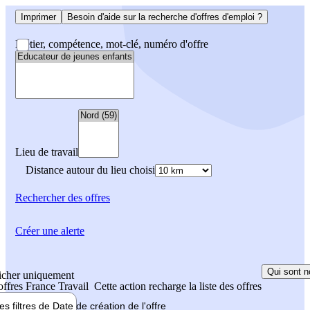
Imprimer
Besoin d'aide sur la recherche d'offres d'emploi ?
Métier, compétence, mot-clé, numéro d'offre
Lieu de travail
Distance autour du lieu choisi
Rechercher
des offres
Créer une alerte
Qui sont n
icher uniquement
 offres France Travail
Cette action recharge la liste des offres
les filtres de
Date de création
de l'offre