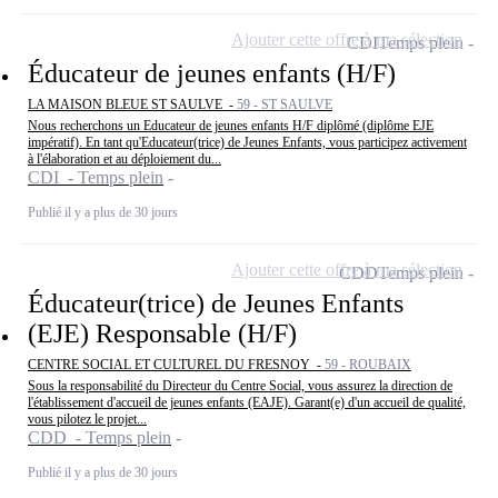
Ajouter cette offre à ma sélection
CDI
Temps plein
Éducateur de jeunes enfants (H/F)
LA MAISON BLEUE ST SAULVE -
59 - ST SAULVE
Nous recherchons un Educateur de jeunes enfants H/F diplômé (diplôme EJE
impératif). En tant qu'Educateur(trice) de Jeunes Enfants, vous participez activement
à l'élaboration et au déploiement du...
CDI - Temps plein
Publié il y a plus de 30 jours
Ajouter cette offre à ma sélection
CDD
Temps plein
Éducateur(trice) de Jeunes Enfants
(EJE) Responsable (H/F)
CENTRE SOCIAL ET CULTUREL DU FRESNOY -
59 - ROUBAIX
Sous la responsabilité du Directeur du Centre Social, vous assurez la direction de
l'établissement d'accueil de jeunes enfants (EAJE). Garant(e) d'un accueil de qualité,
vous pilotez le projet...
CDD - Temps plein
Publié il y a plus de 30 jours