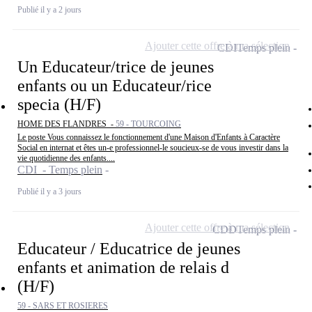
Publié il y a 2 jours
Ajouter cette offre à ma sélection
CDI
Temps plein
Un Educateur/trice de jeunes
enfants ou un Educateur/rice
specia (H/F)
HOME DES FLANDRES -
59 - TOURCOING
Le poste Vous connaissez le fonctionnement d'une Maison d'Enfants à Caractère
Social en internat et êtes un-e professionnel-le soucieux-se de vous investir dans la
vie quotidienne des enfants....
CDI - Temps plein
Publié il y a 3 jours
Ajouter cette offre à ma sélection
CDD
Temps plein
Educateur / Educatrice de jeunes
enfants et animation de relais d
(H/F)
59 - SARS ET ROSIERES