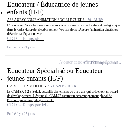
Éducateur / Éducatrice de jeunes
enfants (H/F)
ASS AUBYGEOISE ANIMATION SOCIALE CULTU -
59 - AUBY
L' Educateur / trice Jeune enfants assure une mission socio-éducative et pédagogique
dans le cadre du projet d'établissement Vos missions : Assure l'animation d'activités
d'éveil en adéquation avec...
CDD - Temps plein
Publié il y a 21 jours
Ajouter cette offre à ma sélection
CDD
Temps partiel
Educateur Spécialisé ou Educateur
jeunes enfants (H/F)
C.A.M.S.P. 1.2.3.SOLEIL -
59 - HAZEBROUCK
Le CAMSP, 1 2 3 Soleil, accueille des enfants de 0 à 6 ans qui présentent un retard
de développement. L'équipe du CAMSP assure un accompagnement global de
l'enfant : prévention, diagnostic et...
CDD - Temps partiel
Publié il y a 27 jours