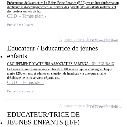
Présentation de la structure Le Relais Petite Enfance (RPE) est un lieu d'information,
d'échange et d'accompagnement au service des parents, des assistants maternels et
des professionnels de la...
CDD - Temps plein
Publié il y a 3 jours
Ajouter cette offre à ma sélection
CDD
Temps plein
Educateur / Educatrice de jeunes
enfants
GROUPEMENT D'ACTEURS ASSOCIATIFS PARTENA -
59 - ROUBAIX
Le Gapas est une association de plus de 1000 salariés, qui accompagne chaque
année 1200 enfants et adultes en situation de handicap via une quarantaine
d'établissements et services répartis en...
CDD - Temps plein
Publié il y a 6 jours
Ajouter cette offre à ma sélection
CDD
Temps plein
EDUCATEUR/TRICE DE
JEUNES ENFANTS (H/F)