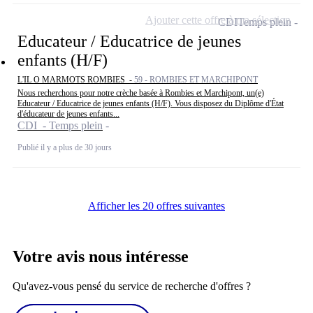
Ajouter cette offre à ma sélection
CDI
Temps plein
Educateur / Educatrice de jeunes
enfants (H/F)
L'IL O MARMOTS ROMBIES -
59 - ROMBIES ET MARCHIPONT
Nous recherchons pour notre crèche basée à Rombies et Marchipont, un(e)
Educateur / Educatrice de jeunes enfants (H/F). Vous disposez du Diplôme d'État
d'éducateur de jeunes enfants...
CDI - Temps plein
Publié il y a plus de 30 jours
Afficher les 20 offres suivantes
Votre avis nous intéresse
Qu'avez-vous pensé du service de recherche d'offres ?