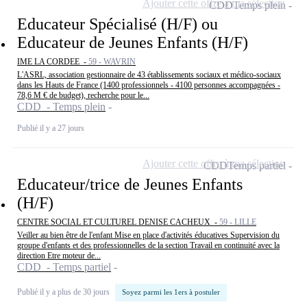
Ajouter cette offre à ma sélection
CDD
Temps plein
Educateur Spécialisé (H/F) ou
Educateur de Jeunes Enfants (H/F)
IME LA CORDEE -
59 - WAVRIN
L'ASRL, association gestionnaire de 43 établissements sociaux et médico-sociaux
dans les Hauts de France (1400 professionnels - 4100 personnes accompagnées -
78,6 M € de budget), recherche pour le...
CDD - Temps plein
Publié il y a 27 jours
Ajouter cette offre à ma sélection
CDD
Temps partiel
Educateur/trice de Jeunes Enfants
(H/F)
CENTRE SOCIAL ET CULTUREL DENISE CACHEUX -
59 - LILLE
Veiller au bien être de l'enfant Mise en place d'activités éducatives Supervision du
groupe d'enfants et des professionnelles de la section Travail en continuité avec la
direction Etre moteur de...
CDD - Temps partiel
Publié il y a plus de 30 jours
Soyez parmi les 1ers à postuler