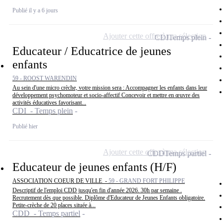
Publié il y a 6 jours
Ajouter cette offre à ma sélection
CDI
Temps plein
Educateur / Educatrice de jeunes
enfants
59 - ROOST WARENDIN
Au sein d'une micro crèche, votre mission sera : Accompagner les enfants dans leur
développement psychomoteur et socio-affectif Concevoir et mettre en œuvre des
activités éducatives favorisant...
CDI - Temps plein
Publié hier
Ajouter cette offre à ma sélection
CDD
Temps partiel
Educateur de jeunes enfants (H/F)
ASSOCIATION COEUR DE VILLE -
59 - GRAND FORT PHILIPPE
Descriptif de l'emploi CDD jusqu'en fin d'année 2026. 30h par semaine .
Recrutement dès que possible. Diplôme d'Educateur de Jeunes Enfants obligatoire.
Petite-crèche de 20 places située à...
CDD - Temps partiel