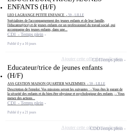
ENFANTS (H/F)
LEO LAGRANGE PETITE ENFANCE -
59 - LILLE
Spécialistes de l'accompagnement des jeunes enfants et de leur famille,
l'éducateur(rice) et de jeunes enfants est un professionnel du travail social, qui
accompagne des jeunes enfants, dans une...
CDI - Temps plein
Publié il y a 16 jours
Ajouter cette offre à ma sélection
CDI
Temps plein
Educateur/trice de jeunes enfants
(H/F)
ASS GESTION MAISON QUARTIER WAZEMMES -
59 - LILLE
Description de l'emploi: Vos missions seront les suivantes : - Vous êtes le garant de
la sécurité des enfants et du bien-être physique et psychologique des enfants ; - Vous
menez des actions...
CDI - Temps plein
Publié il y a 21 jours
Ajouter cette offre à ma sélection
CDD
Temps plein