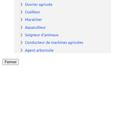
Fermer
Fermer
le détail de l'offre
/
Offre
sur
Offre précéden