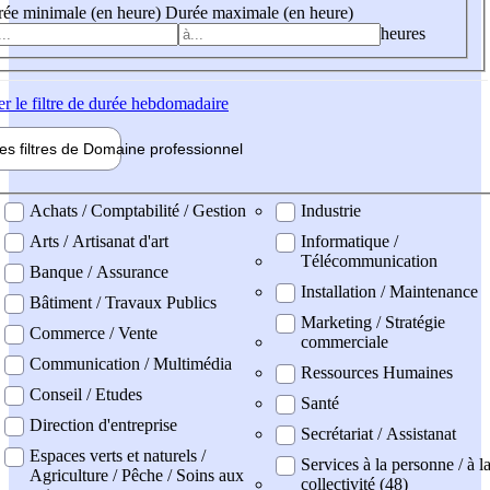
ée minimale (en heure)
Durée maximale (en heure)
heures
er
le filtre de durée hebdomadaire
les filtres de
Domaine pro
fessionnel
ne professionel
Achats / Comptabilité / Gestion
Industrie
Arts / Artisanat d'art
Informatique /
Télécommunication
Banque / Assurance
Installation / Maintenance
Bâtiment / Travaux Publics
Marketing / Stratégie
Commerce / Vente
commerciale
Communication / Multimédia
Ressources Humaines
Conseil / Etudes
Santé
Direction d'entreprise
Secrétariat / Assistanat
Espaces verts et naturels /
Services à la personne / à l
Agriculture / Pêche / Soins aux
collectivité (48)