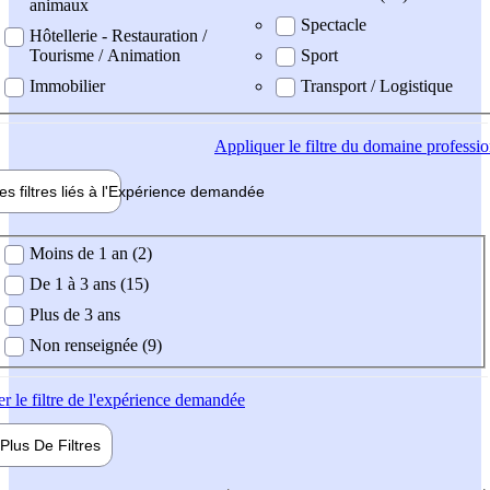
animaux
Spectacle
Hôtellerie - Restauration /
Tourisme / Animation
Sport
Immobilier
Transport / Logistique
Appliquer
le filtre du domaine professi
es filtres liés à l'
Expérience
demandée
ience demandée
Moins de 1 an (2)
De 1 à 3 ans (15)
Plus de 3 ans
Non renseignée (9)
er
le filtre de l'expérience demandée
Plus De
Filtres