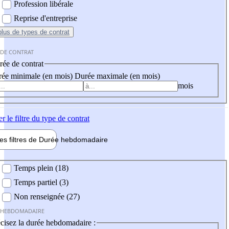
Profession libérale
Reprise d'entreprise
plus
de types de contrat
 DE CONTRAT
ée de contrat
ée minimale (en mois)
Durée maximale (en mois)
mois
er
le filtre du type de contrat
les filtres de
Durée hebdo
madaire
 hebdomadaire
Temps plein (18)
Temps partiel (3)
Non renseignée (27)
 HEBDOMADAIRE
cisez la durée hebdomadaire :