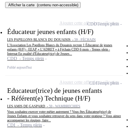
Afficher la carte
(contenu non-accessible)
Ajouter cette offre à ma sélection
CDD
Temps plein
Éducateur jeunes enfants (H/F)
LES PAPILLONS BLANCS DU DOUAISIS -
59 - FÉCHAIN
L'Association Les Papillons Blancs du Douaisis recrute 1 Éducateur de jeunes
enfants (H/F) - EEAP « L'ADRET » à Féchain CDD 6 mois - Temps plein -
Internat En qualité d'Éducateur(rice) de Jeunes...
CDD - Temps plein
Publié aujourd'hui
Ajouter cette offre à ma sélection
CDI
Temps plein
Educateur(trice) de jeunes enfants
- Référent(e) Technique (H/F)
LES AMIS DE GASPARD -
59 - WAMBRECHIES
Vous souhaitez exercer votre métier autrement ? Vous êtes Éducateur(trice) de
Jeunes Enfants et vous souhaitez retrouver du sens dans votre pratique ? Vous aimez
accompagner les équipes, faire...
CDI - Temps plein