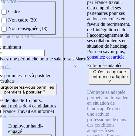
IFICATION
par France travail,
Cap emploi et ses
Cadre
partenaires pour ses
actions concrètes en
Non cadre (30)
faveur du recrutement,
Non renseignée (18)
de l’intégration et de
l’accompagnement de
IRE BRUT MINIMUM
ses collaborateurs en
situation de handicap.
re minimum
Pour en savoir plus,
consultez cet article
.
ssez une périodicité pour le salaire saisi
Entreprise adaptée
NITÉS
Qu'est-ce qu'une
z parmi les 1ers à postuler
entreprise adaptée
résultats
?
urquoi serez-vous parmi les
L'entreprise adaptée
premiers à postuler ?
permet à un travailleur
es de plus de 15 jours,
en situation de
tant moins de 4 candidatures
handicap d'exercer
t France Travail est informé)
une activité
ICAP
professionnelle dans
des conditions
Employeur handi-
adaptées à ses
engagé
capacités. Pour en