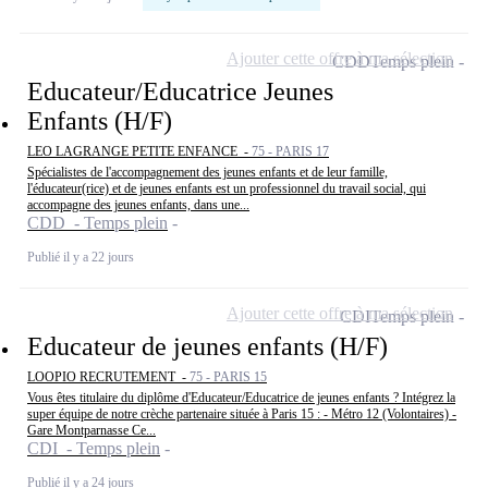
Ajouter cette offre à ma sélection
CDD
Temps plein
Educateur/Educatrice Jeunes
Enfants (H/F)
LEO LAGRANGE PETITE ENFANCE -
75 - PARIS 17
Spécialistes de l'accompagnement des jeunes enfants et de leur famille,
l'éducateur(rice) et de jeunes enfants est un professionnel du travail social, qui
accompagne des jeunes enfants, dans une...
CDD - Temps plein
Publié il y a 22 jours
Ajouter cette offre à ma sélection
CDI
Temps plein
Educateur de jeunes enfants (H/F)
LOOPIO RECRUTEMENT -
75 - PARIS 15
Vous êtes titulaire du diplôme d'Educateur/Educatrice de jeunes enfants ? Intégrez la
super équipe de notre crèche partenaire située à Paris 15 : - Métro 12 (Volontaires) -
Gare Montparnasse Ce...
CDI - Temps plein
Publié il y a 24 jours