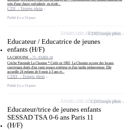
sein d'une classe spécialisée, en école...
CDI - Temps plein
Publié il y a 14 jours
Ajouter cette offre à ma sélection
CDD
Temps plein
Educateur / Educatrice de jeunes
enfants (H/F)
LA CHOUINE -
75 - PARIS 18
Crèche Parentale La Chouine * Créée en 1982, La Chouine occupe des locaux
conviviaux dotés d'un vaste espace extérieur et d'un jardin pédagogique. Elle
accueille 24 enfants de 6 mois à 3 ans et...
CDD - Temps plein
Publié il y a 14 jours
Ajouter cette offre à ma sélection
CDI
Temps plein
Educateur/trice de jeunes enfants
SESSAD TSA 0-6 ans Paris 11
(H/F)