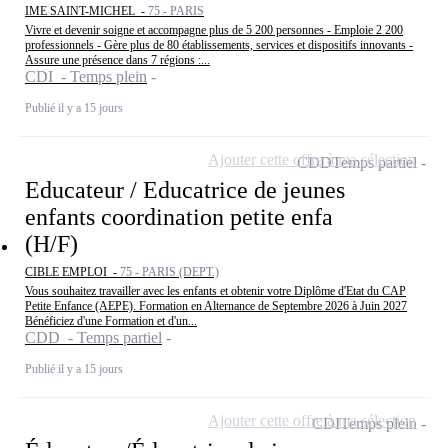
IME SAINT-MICHEL -
75 - PARIS
Vivre et devenir soigne et accompagne plus de 5 200 personnes - Emploie 2 200
professionnels - Gère plus de 80 établissements, services et dispositifs innovants -
Assure une présence dans 7 régions :...
CDI - Temps plein
Publié il y a 15 jours
Ajouter cette offre à ma sélection
CDD
Temps partiel
Educateur / Educatrice de jeunes
enfants coordination petite enfa
(H/F)
CIBLE EMPLOI -
75 - PARIS (DEPT.)
Vous souhaitez travailler avec les enfants et obtenir votre Diplôme d'Etat du CAP
Petite Enfance (AEPE). Formation en Alternance de Septembre 2026 à Juin 2027
Bénéficiez d'une Formation et d'un...
CDD - Temps partiel
Publié il y a 15 jours
Ajouter cette offre à ma sélection
CDI
Temps plein