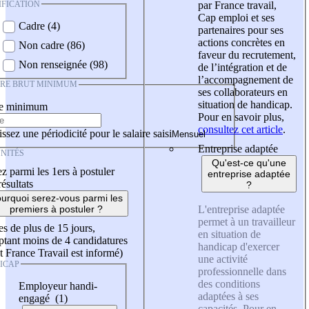
IFICATION
par France travail,
Cap emploi et ses
Cadre (4)
partenaires pour ses
actions concrètes en
Non cadre (86)
faveur du recrutement,
Non renseignée (98)
de l’intégration et de
l’accompagnement de
IRE BRUT MINIMUM
ses collaborateurs en
situation de handicap.
re minimum
Pour en savoir plus,
consultez cet article
.
ssez une périodicité pour le salaire saisi
Entreprise adaptée
NITÉS
Qu'est-ce qu'une
z parmi les 1ers à postuler
entreprise adaptée
résultats
?
urquoi serez-vous parmi les
L'entreprise adaptée
premiers à postuler ?
permet à un travailleur
es de plus de 15 jours,
en situation de
tant moins de 4 candidatures
handicap d'exercer
t France Travail est informé)
une activité
ICAP
professionnelle dans
des conditions
Employeur handi-
adaptées à ses
engagé (1)
capacités. Pour en