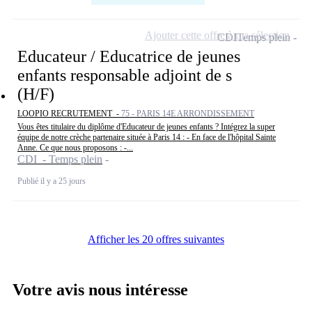
Ajouter cette offre à ma sélection
CDI
Temps plein
Educateur / Educatrice de jeunes
enfants responsable adjoint de s
(H/F)
LOOPIO RECRUTEMENT -
75 - PARIS 14E ARRONDISSEMENT
Vous êtes titulaire du diplôme d'Educateur de jeunes enfants ? Intégrez la super
équipe de notre crèche partenaire située à Paris 14 : - En face de l'hôpital Sainte
Anne. Ce que nous proposons : -...
CDI - Temps plein
Publié il y a 25 jours
Afficher les 20 offres suivantes
Votre avis nous intéresse