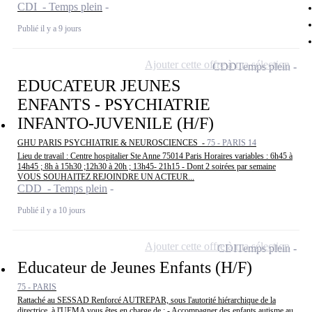
CDI - Temps plein
Publié il y a 9 jours
Ajouter cette offre à ma sélection
CDD
Temps plein
EDUCATEUR JEUNES
ENFANTS - PSYCHIATRIE
INFANTO-JUVENILE (H/F)
GHU PARIS PSYCHIATRIE & NEUROSCIENCES -
75 - PARIS 14
Lieu de travail : Centre hospitalier Ste Anne 75014 Paris Horaires variables : 6h45 à
14h45 ; 8h à 15h30 ;12h30 à 20h ; 13h45- 21h15 - Dont 2 soirées par semaine
VOUS SOUHAITEZ REJOINDRE UN ACTEUR...
CDD - Temps plein
Publié il y a 10 jours
Ajouter cette offre à ma sélection
CDI
Temps plein
Educateur de Jeunes Enfants (H/F)
75 - PARIS
Rattaché au SESSAD Renforcé AUTREPAR, sous l'autorité hiérarchique de la
directrice, à l'UEMA vous êtes en charge de : - Accompagner des enfants autisme au