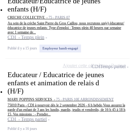
Éducateur/Éducatrice de jeunes
enfants (H/F)
CRECHE COLLECTIVE -
75 - PARIS 07
Au sein de la crèche Saint Pierre du Gros Caillou, nous recrutons un(e) éducateur/
éducatrice de jeunes enfants: Type d'emploi : Temps plein 40 heures par semaine
avec 1 semaine de...
CDI - Temps plein
Publié il y a 15 jours
Employeur handi-engagé
Ajouter cette offre à ma sélection
CDI
Temps partiel
Educateur / Educatrice de jeunes
enfants et animation de relais d
(H/F)
MARY POPPINS SERVICES -
75 - PARIS 10E ARRONDISSEMENT
75010 Paris - CDI à pourvoir dès le 2 septembre 2026 - 6 h hebdo Vous assurez la
garde d'un enfant de 3 ans les lundis, mardis, jeudis et vendredis, de 16 h 45 à 18 h
15. Vos missions : - Prendre...
CDI - Temps partiel
Publié il y a 16 jours