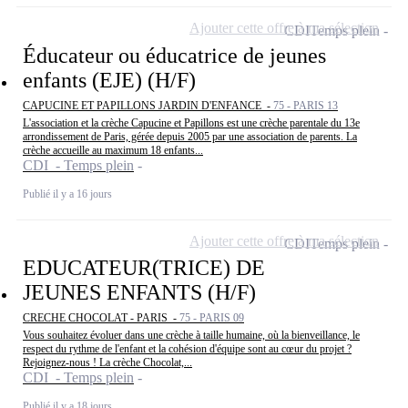
Ajouter cette offre à ma sélection
CDI
Temps plein
Éducateur ou éducatrice de jeunes
enfants (EJE) (H/F)
CAPUCINE ET PAPILLONS JARDIN D'ENFANCE -
75 - PARIS 13
L'association et la crèche Capucine et Papillons est une crèche parentale du 13e
arrondissement de Paris, gérée depuis 2005 par une association de parents. La
crèche accueille au maximum 18 enfants...
CDI - Temps plein
Publié il y a 16 jours
Ajouter cette offre à ma sélection
CDI
Temps plein
EDUCATEUR(TRICE) DE
JEUNES ENFANTS (H/F)
CRECHE CHOCOLAT - PARIS -
75 - PARIS 09
Vous souhaitez évoluer dans une crèche à taille humaine, où la bienveillance, le
respect du rythme de l'enfant et la cohésion d'équipe sont au cœur du projet ?
Rejoignez-nous ! La crèche Chocolat,...
CDI - Temps plein
Publié il y a 18 jours