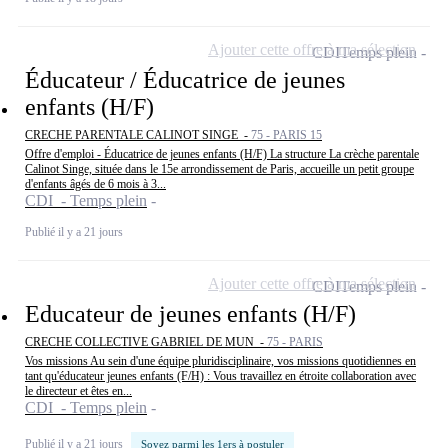
Ajouter cette offre à ma sélection
CDI
Temps plein
Éducateur / Éducatrice de jeunes
enfants (H/F)
CRECHE PARENTALE CALINOT SINGE -
75 - PARIS 15
Offre d'emploi - Éducatrice de jeunes enfants (H/F) La structure La crèche parentale
Calinot Singe, située dans le 15e arrondissement de Paris, accueille un petit groupe
d'enfants âgés de 6 mois à 3...
CDI - Temps plein
Publié il y a 21 jours
Ajouter cette offre à ma sélection
CDI
Temps plein
Educateur de jeunes enfants (H/F)
CRECHE COLLECTIVE GABRIEL DE MUN -
75 - PARIS
Vos missions Au sein d'une équipe pluridisciplinaire, vos missions quotidiennes en
tant qu'éducateur jeunes enfants (F/H) : Vous travaillez en étroite collaboration avec
le directeur et êtes en...
CDI - Temps plein
Publié il y a 21 jours
Soyez parmi les 1ers à postuler