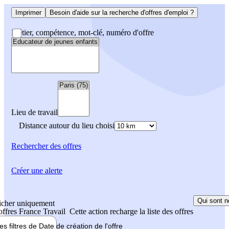
Imprimer
Besoin d'aide sur la recherche d'offres d'emploi ?
Métier, compétence, mot-clé, numéro d'offre
Lieu de travail
Distance autour du lieu choisi
Rechercher
des offres
Créer une alerte
Qui sont n
icher uniquement
 offres France Travail
Cette action recharge la liste des offres
les filtres de
Date de création
de l'offre