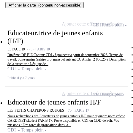
Afficher la carte
(contenu non-accessible)
Ajouter cette offre à ma sélection
CDI
Temps plein
Educateur.trice de jeunes enfants
(H/F)
ESPACE 19 -
75 - PARIS 19
Diplôme: DE EJE Contrat: CDI - à pourvoir à partir de septembre 2026. Temps de
travail: 35h/semaine Salaire brut mensuel suivant CC Alisfa : 2 856,25 € Description
de la structure : L'équipe de...
CDI - Temps plein
Publié il y a 7 jours
Ajouter cette offre à ma sélection
CDI
Temps plein
Educateur de jeunes enfants H/F
LES PETITS CHAPERONS ROUGES -
75 - PARIS 17
Nous recherchons des Educateurs de jeunes enfants H/F pour rejoindre notre crèche
CARDINET située à PARIS 17. Poste disponible en CDI ou CDD de 36h. Vos
missions : Être force de proposition dans la...
CDI - Temps plein