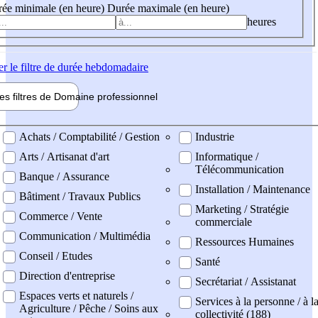
ée minimale (en heure)
Durée maximale (en heure)
heures
er
le filtre de durée hebdomadaire
les filtres de
Domaine pro
fessionnel
ne professionel
Achats / Comptabilité / Gestion
Industrie
Arts / Artisanat d'art
Informatique /
Télécommunication
Banque / Assurance
Installation / Maintenance
Bâtiment / Travaux Publics
Marketing / Stratégie
Commerce / Vente
commerciale
Communication / Multimédia
Ressources Humaines
Conseil / Etudes
Santé
Direction d'entreprise
Secrétariat / Assistanat
Espaces verts et naturels /
Services à la personne / à l
Agriculture / Pêche / Soins aux
collectivité (188)