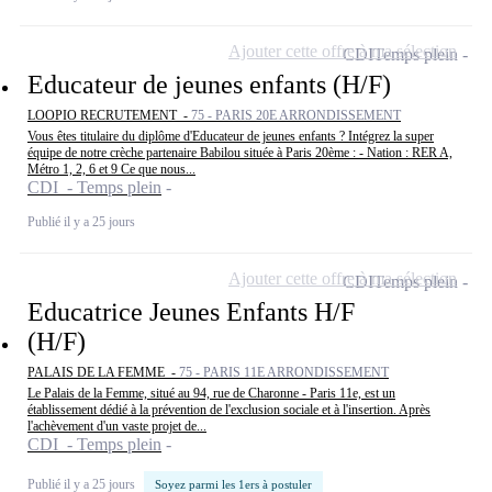
Ajouter cette offre à ma sélection
CDI
Temps plein
Educateur de jeunes enfants (H/F)
LOOPIO RECRUTEMENT -
75 - PARIS 20E ARRONDISSEMENT
Vous êtes titulaire du diplôme d'Educateur de jeunes enfants ? Intégrez la super
équipe de notre crèche partenaire Babilou située à Paris 20ème : - Nation : RER A,
Métro 1, 2, 6 et 9 Ce que nous...
CDI - Temps plein
Publié il y a 25 jours
Ajouter cette offre à ma sélection
CDI
Temps plein
Educatrice Jeunes Enfants H/F
(H/F)
PALAIS DE LA FEMME -
75 - PARIS 11E ARRONDISSEMENT
Le Palais de la Femme, situé au 94, rue de Charonne - Paris 11e, est un
établissement dédié à la prévention de l'exclusion sociale et à l'insertion. Après
l'achèvement d'un vaste projet de...
CDI - Temps plein
Publié il y a 25 jours
Soyez parmi les 1ers à postuler