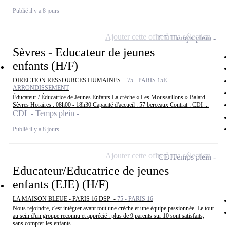
Publié il y a 8 jours
Ajouter cette offre à ma sélection
CDI
Temps plein
Sèvres - Educateur de jeunes
enfants (H/F)
DIRECTION RESSOURCES HUMAINES -
75 - PARIS 15E
ARRONDISSEMENT
Éducateur / Éducatrice de Jeunes Enfants La crèche « Les Moussaillons » Balard
Sèvres Horaires : 08h00 - 18h30 Capacité d'accueil : 57 berceaux Contrat : CDI ...
CDI - Temps plein
Publié il y a 8 jours
Ajouter cette offre à ma sélection
CDI
Temps plein
Educateur/Educatrice de jeunes
enfants (EJE) (H/F)
LA MAISON BLEUE - PARIS 16 DSP -
75 - PARIS 16
Nous rejoindre, c'est intégrer avant tout une crèche et une équipe passionnée. Le tout
au sein d'un groupe reconnu et apprécié : plus de 9 parents sur 10 sont satisfaits,
sans compter les enfants...