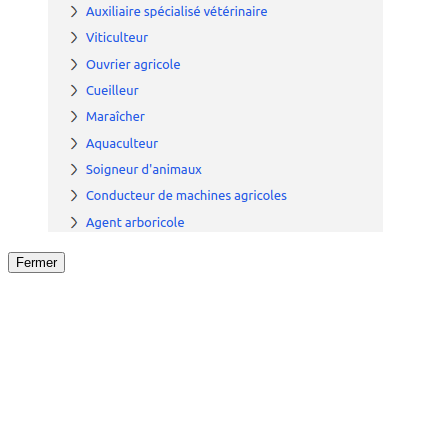
Fermer
Fermer
le détail de l'offre
/
Offre
sur
Offre précéden