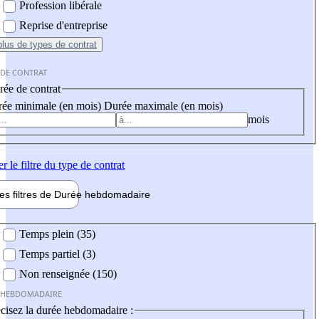
Profession libérale
Reprise d'entreprise
plus
de types de contrat
 DE CONTRAT
ée de contrat
ée minimale (en mois)
Durée maximale (en mois)
mois
er
le filtre du type de contrat
les filtres de
Durée hebdo
madaire
 hebdomadaire
Temps plein (35)
Temps partiel (3)
Non renseignée (150)
 HEBDOMADAIRE
cisez la durée hebdomadaire :