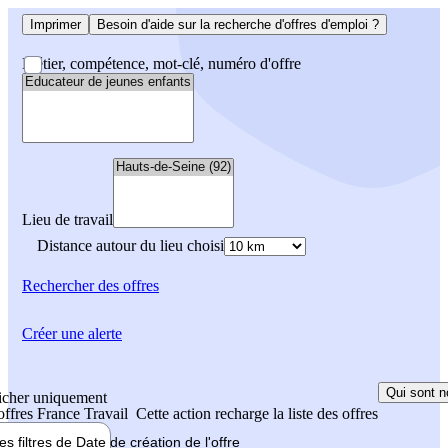
Imprimer
Besoin d'aide sur la recherche d'offres d'emploi ?
Métier, compétence, mot-clé, numéro d'offre
Lieu de travail
Distance autour du lieu choisi
Rechercher
des offres
Créer une alerte
Qui sont n
icher uniquement
 offres France Travail
Cette action recharge la liste des offres
les filtres de
Date de création
de l'offre