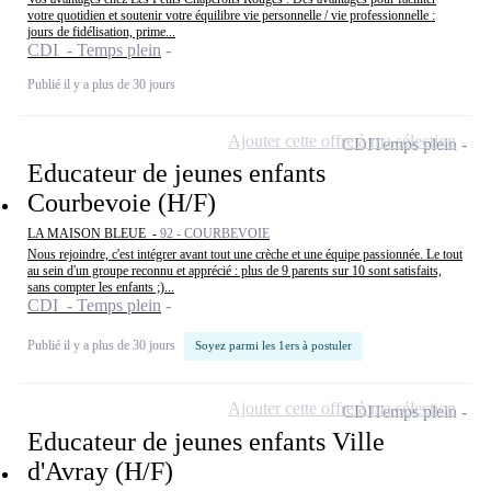
votre quotidien et soutenir votre équilibre vie personnelle / vie professionnelle :
jours de fidélisation, prime...
CDI - Temps plein
Publié il y a plus de 30 jours
Ajouter cette offre à ma sélection
CDI
Temps plein
Educateur de jeunes enfants
Courbevoie (H/F)
LA MAISON BLEUE -
92 - COURBEVOIE
Nous rejoindre, c'est intégrer avant tout une crèche et une équipe passionnée. Le tout
au sein d'un groupe reconnu et apprécié : plus de 9 parents sur 10 sont satisfaits,
sans compter les enfants ;)...
CDI - Temps plein
Publié il y a plus de 30 jours
Soyez parmi les 1ers à postuler
Ajouter cette offre à ma sélection
CDI
Temps plein
Educateur de jeunes enfants Ville
d'Avray (H/F)