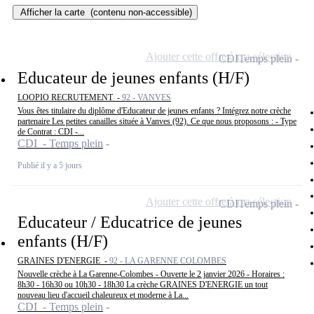
Afficher la carte
(contenu non-accessible)
Ajouter cette offre à ma sélection
CDI
Temps plein
Educateur de jeunes enfants (H/F)
LOOPIO RECRUTEMENT -
92 - VANVES
Vous êtes titulaire du diplôme d'Educateur de jeunes enfants ? Intégrez notre crèche
partenaire Les petites canailles située à Vanves (92). Ce que nous proposons : - Type
de Contrat : CDI -...
CDI - Temps plein
Publié il y a 5 jours
Ajouter cette offre à ma sélection
CDI
Temps plein
Educateur / Educatrice de jeunes
enfants (H/F)
GRAINES D'ENERGIE -
92 - LA GARENNE COLOMBES
Nouvelle crèche à La Garenne-Colombes - Ouverte le 2 janvier 2026 - Horaires :
8h30 - 16h30 ou 10h30 - 18h30 La crèche GRAINES D'ENERGIE un tout
nouveau lieu d'accueil chaleureux et moderne à La...
CDI - Temps plein