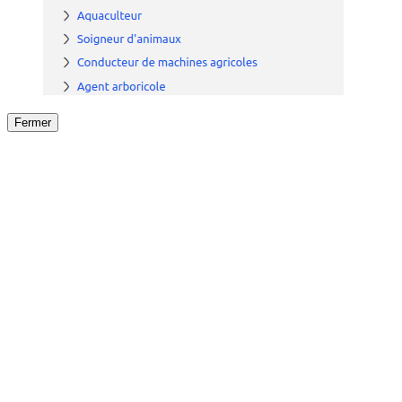
Fermer
Fermer
le détail de l'offre
/
Offre
sur
Offre précéden