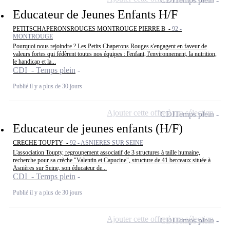
CDI
Temps plein
Educateur de Jeunes Enfants H/F
PETITSCHAPERONSROUGES MONTROUGE PIERRE B -
92 -
MONTROUGE
Pourquoi nous rejoindre ? Les Petits Chaperons Rouges s'engagent en faveur de
valeurs fortes qui fédèrent toutes nos équipes : l'enfant, l'environnement, la nutrition,
le handicap et la...
CDI - Temps plein
Publié il y a plus de 30 jours
Ajouter cette offre à ma sélection
CDI
Temps plein
Educateur de jeunes enfants (H/F)
CRECHE TOUPTY -
92 - ASNIERES SUR SEINE
L'association Toupty, regroupement associatif de 3 structures à taille humaine,
recherche pour sa crèche "Valentin et Capucine", structure de 41 berceaux située à
Asnières sur Seine, son éducateur de...
CDI - Temps plein
Publié il y a plus de 30 jours
Ajouter cette offre à ma sélection
CDI
Temps plein