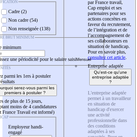
IFICATION
par France travail,
Cap emploi et ses
Cadre (2)
partenaires pour ses
actions concrètes en
Non cadre (54)
faveur du recrutement,
Non renseignée (138)
de l’intégration et de
l’accompagnement de
IRE BRUT MINIMUM
ses collaborateurs en
situation de handicap.
re minimum
Pour en savoir plus,
consultez cet article
.
ssez une périodicité pour le salaire saisi
Entreprise adaptée
NITÉS
Qu'est-ce qu'une
z parmi les 1ers à postuler
entreprise adaptée
résultats
?
urquoi serez-vous parmi les
L'entreprise adaptée
premiers à postuler ?
permet à un travailleur
es de plus de 15 jours,
en situation de
tant moins de 4 candidatures
handicap d'exercer
t France Travail est informé)
une activité
ICAP
professionnelle dans
des conditions
Employeur handi-
adaptées à ses
engagé
capacités. Pour en