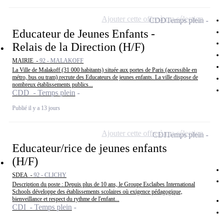
Ajouter cette offre à ma sélection
CDD
Temps plein
Educateur de Jeunes Enfants -
Relais de la Direction (H/F)
MAIRIE -
92 - MALAKOFF
La Ville de Malakoff (31 000 habitants) située aux portes de Paris (accessible en
métro, bus ou tram) recrute des Educateurs de jeunes enfants. La ville dispose de
nombreux établissements publics...
CDD - Temps plein
Publié il y a 13 jours
Ajouter cette offre à ma sélection
CDI
Temps plein
Educateur/rice de jeunes enfants
(H/F)
SDEA -
92 - CLICHY
Description du poste : Depuis plus de 10 ans, le Groupe Esclaibes International
Schools développe des établissements scolaires où exigence pédagogique,
bienveillance et respect du rythme de l'enfant...
CDI - Temps plein