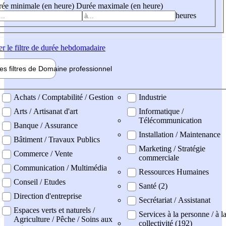
ée minimale (en heure)
Durée maximale (en heure)
heures
er
le filtre de durée hebdomadaire
les filtres de
Domaine pro
fessionnel
ne professionel
Achats / Comptabilité / Gestion
Industrie
Arts / Artisanat d'art
Informatique /
Télécommunication
Banque / Assurance
Installation / Maintenance
Bâtiment / Travaux Publics
Marketing / Stratégie
Commerce / Vente
commerciale
Communication / Multimédia
Ressources Humaines
Conseil / Etudes
Santé (2)
Direction d'entreprise
Secrétariat / Assistanat
Espaces verts et naturels /
Services à la personne / à l
Agriculture / Pêche / Soins aux
collectivité (192)