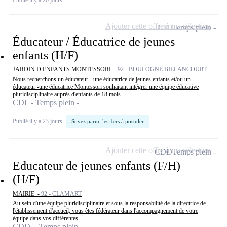
Ajouter cette offre à ma sélection
CDI
Temps plein
Éducateur / Éducatrice de jeunes
enfants (H/F)
JARDIN D ENFANTS MONTESSORI -
92 - BOULOGNE BILLANCOURT
Nous recherchons un éducateur - une éducatrice de jeunes enfants et/ou un
éducateur -une éducatrice Montessori souhaitant intégrer une équipe éducative
pluridisciplinaire auprès d'enfants de 18 mois...
CDI - Temps plein
Publié il y a 23 jours
Soyez parmi les 1ers à postuler
Ajouter cette offre à ma sélection
CDD
Temps plein
Educateur de jeunes enfants (F/H)
(H/F)
MAIRIE -
92 - CLAMART
Au sein d'une équipe pluridisciplinaire et sous la responsabilité de la directrice de
l'établissement d'accueil, vous êtes fédérateur dans l'accompagnement de votre
équipe dans vos différentes...
CDD - Temps plein