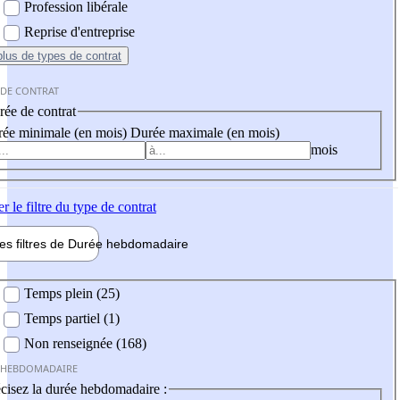
Profession libérale
Reprise d'entreprise
plus
de types de contrat
 DE CONTRAT
ée de contrat
ée minimale (en mois)
Durée maximale (en mois)
mois
er
le filtre du type de contrat
les filtres de
Durée hebdo
madaire
 hebdomadaire
Temps plein (25)
Temps partiel (1)
Non renseignée (168)
 HEBDOMADAIRE
cisez la durée hebdomadaire :