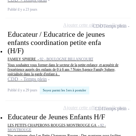
Publié il y a 23 jours
Ajouter cette offre à ma sélection
CDD
Temps plein
Educateur / Educatrice de jeunes
enfants coordination petite enfa
(H/F)
FAMILY SPHERE -
92 - BOULOGNE BILLANCOURT
Vous souhaitez vous former dans le secteur de la petite enfance, et acquérir de
l'expérience auprès des enfants de 0 à 6 ans ? Notre Agence Family Sphere,
spécialisée dans la garde d'enfant à...
CDD - Temps plein
Publié il y a 29 jours
Soyez parmi les 1ers à postuler
Ajouter cette offre à ma sélection
CDI
Temps plein
Educateur de Jeunes Enfants H/F
LES PETITS CHAPERONS ROUGES MONTROUGE GA -
92 -
MONTROUGE
Vos avantages chez Les Petits Chaperons Rouges : Des avantages pour faciliter