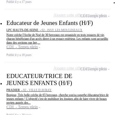
Publié il y a 17 jours
Ajouter cette offre à ma sélection
CDI
Temps plein
Educateur de Jeunes Enfants (H/F)
LPC HAUTS-DE-SEINE -
92 - ISSY LES MOULINEAUX
Notre crèche l'Arche de Noé de 30 berceaux est organisée en trois espaces de vie,
chacun bénéficiant d'un accès direct à un espace extérieur. Les enfants sont accueillis
dans des sections par âge,...
CDI - Temps plein
Publié il y a 18 jours
Ajouter cette offre à ma sélection
CDI
Temps plein
EDUCATEUR/TRICE DE
JEUNES ENFANTS (H/F)
PRADIER -
92 - VILLE D AVRAY
Bonjour, Très belle crèche de 65 berceaux, cherche son/sa superbe éducateur/trice de
jeunes enfants ! L'objectif c'est de mobiliser les équipes afin de faire vivre de beaux
projets auprès des...
CDI - Temps plein
Publié il y a 20 jours