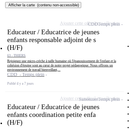
Afficher la carte
(contenu non-accessible)
Ajouter cette offre à ma sélection
CDD
Temps plein
Educateur / Educatrice de jeunes
enfants responsable adjoint de s
(H/F)
63 - THIERS
Rejoignez une micro-crèche à taille humaine où l'épanouissement de l'enfant et la
cohésion d'équipe sont au cœur de notre projet pédagogique. Nous offrons un
environnement de travail bienveillant,...
CDD - Temps plein
Publié il y a 7 jours
Ajouter cette offre à ma sélection
Saisonnier
Temps plein
Educateur / Educatrice de jeunes
enfants coordination petite enfa
(H/F)