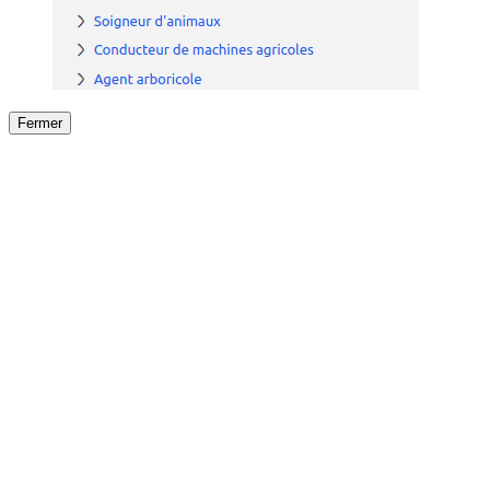
Fermer
Fermer
le détail de l'offre
/
Offre
sur
Offre précéden