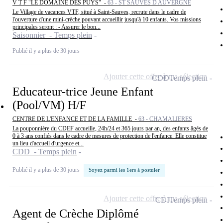
V T F "LE DOMAINE DES PUYS" -
63 - ST SAUVES D AUVERGNE
Le Village de vacances VTF, situé à Saint-Sauves, recrute dans le cadre de
l'ouverture d'une mini-crèche pouvant accueillir jusqu'à 10 enfants. Vos missions
principales seront : - Assurer le bon...
Saisonnier - Temps plein
Publié il y a plus de 30 jours
Ajouter cette offre à ma sélection
CDD
Temps plein
Educateur-trice Jeune Enfant
(Pool/VM) H/F
CENTRE DE L'ENFANCE ET DE LA FAMILLE -
63 - CHAMALIERES
La pouponnière du CDEF accueille, 24h/24 et 365 jours par an, des enfants âgés de
0 à 3 ans confiés dans le cadre de mesures de protection de l'enfance. Elle constitue
un lieu d'accueil d'urgence et...
CDD - Temps plein
Publié il y a plus de 30 jours
Soyez parmi les 1ers à postuler
Ajouter cette offre à ma sélection
CDI
Temps plein
Agent de Crèche Diplômé