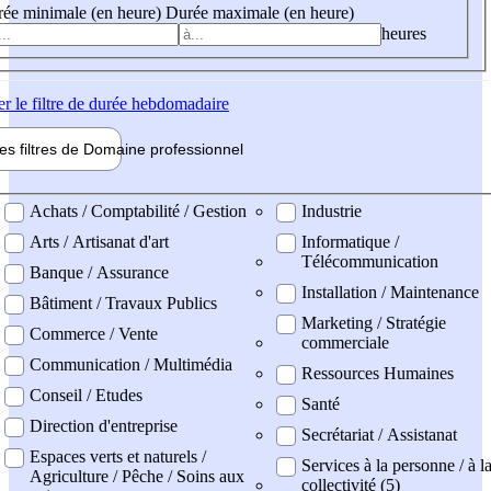
ée minimale (en heure)
Durée maximale (en heure)
heures
er
le filtre de durée hebdomadaire
les filtres de
Domaine pro
fessionnel
ne professionel
Achats / Comptabilité / Gestion
Industrie
Arts / Artisanat d'art
Informatique /
Télécommunication
Banque / Assurance
Installation / Maintenance
Bâtiment / Travaux Publics
Marketing / Stratégie
Commerce / Vente
commerciale
Communication / Multimédia
Ressources Humaines
Conseil / Etudes
Santé
Direction d'entreprise
Secrétariat / Assistanat
Espaces verts et naturels /
Services à la personne / à l
Agriculture / Pêche / Soins aux
collectivité (5)