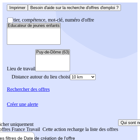
Imprimer
Besoin d'aide sur la recherche d'offres d'emploi ?
Métier, compétence, mot-clé, numéro d'offre
Lieu de travail
Distance autour du lieu choisi
Rechercher
des offres
Créer une alerte
Qui sont n
icher uniquement
 offres France Travail
Cette action recharge la liste des offres
les filtres de
Date de création
de l'offre