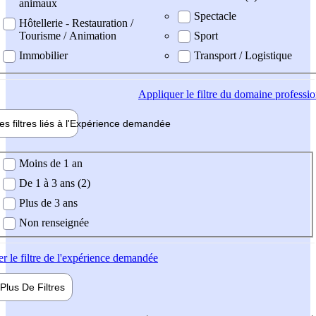
animaux
Spectacle
Hôtellerie - Restauration /
Tourisme / Animation
Sport
Immobilier
Transport / Logistique
Appliquer
le filtre du domaine professi
es filtres liés à l'
Expérience
demandée
ience demandée
Moins de 1 an
De 1 à 3 ans (2)
Plus de 3 ans
Non renseignée
er
le filtre de l'expérience demandée
Plus De
Filtres