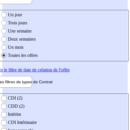
e création de l'offre
Un jour
Trois jours
Une semaine
Deux semaines
Un mois
Toutes les offres
er
le filtre de date de création de l'offre
les filtres de types de
Contrat
de contrat
CDI (2)
CDD (2)
Intérim
CDI Intérimaire