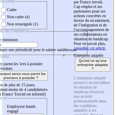
IFICATION
par France travail,
Cap emploi et ses
Cadre
partenaires pour ses
actions concrètes en
Non cadre (4)
faveur du recrutement,
Non renseignée (1)
de l’intégration et de
l’accompagnement de
IRE BRUT MINIMUM
ses collaborateurs en
situation de handicap.
re minimum
Pour en savoir plus,
consultez cet article
.
ssez une périodicité pour le salaire saisi
Entreprise adaptée
NITÉS
Qu'est-ce qu'une
z parmi les 1ers à postuler
entreprise adaptée
résultats
?
urquoi serez-vous parmi les
L'entreprise adaptée
premiers à postuler ?
permet à un travailleur
es de plus de 15 jours,
en situation de
tant moins de 4 candidatures
handicap d'exercer
t France Travail est informé)
une activité
ICAP
professionnelle dans
des conditions
Employeur handi-
adaptées à ses
engagé
capacités. Pour en