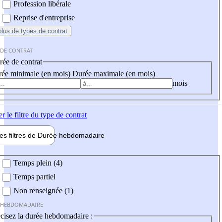
Profession libérale
Reprise d'entreprise
plus
de types de contrat
 DE CONTRAT
ée de contrat
ée minimale (en mois)
Durée maximale (en mois)
mois
er
le filtre du type de contrat
les filtres de
Durée hebdo
madaire
 hebdomadaire
Temps plein (4)
Temps partiel
Non renseignée (1)
 HEBDOMADAIRE
cisez la durée hebdomadaire :