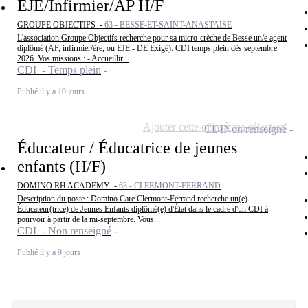
EJE/Infirmier/AP H/F
GROUPE OBJECTIFS -
63 - BESSE-ET-SAINT-ANASTAISE
L'association Groupe Objectifs recherche pour sa micro-crèche de Besse un/e agent
diplômé (AP, infirmier/ère, ou EJE - DE Exigé). CDI temps plein dès septembre
2026. Vos missions : - Accueillir...
CDI - Temps plein
Publié il y a 10 jours
Ajouter cette offre à ma sélection
CDI
Non renseigné
Éducateur / Éducatrice de jeunes
enfants (H/F)
DOMINO RH ACADEMY -
63 - CLERMONT-FERRAND
Description du poste : Domino Care Clermont-Ferrand recherche un(e)
Éducateur(trice) de Jeunes Enfants diplômé(e) d'État dans le cadre d'un CDI à
pourvoir à partir de la mi-septembre. Vous...
CDI - Non renseigné
Publié il y a 9 jours