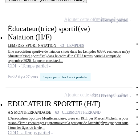
Ajouter cette offre à ma sélection
CDI
Temps partiel
Éducateur(trice) sportif(ve)
Natation (H/F)
LEMPDES SPORT NATATION -
63 - LEMPDES
Une association sportive de natation située dans les Lempdes 63370 recherche un(e)
éducateur(trice) sportif(ve) dans le cadre d'un CDI à temps partiel à compté de
septembre 2026. Le poste consiste à...
CDI - Temps partiel
Publié il y a 27 jours
Soyez parmi les 1ers à postuler
Ajouter cette offre à ma sélection
CDD
Temps partiel
EDUCATEUR SPORTIF (H/F)
A S MONTFERRANDAISE -
63 - CLERMONT FERRAND
L'Association Sportive Montferrandaise, créée en 1911 par Marcel Michelin a pour
raison d'être : encourager e,t promouvoir la pratique de l'activité physique pour tous,
à tous les âges de la vie,...
CDD - Temps partiel