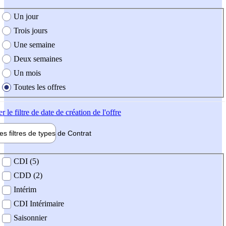
e création de l'offre
Un jour
Trois jours
Une semaine
Deux semaines
Un mois
Toutes les offres
er
le filtre de date de création de l'offre
les filtres de types de
Contrat
de contrat
CDI (5)
CDD (2)
Intérim
CDI Intérimaire
Saisonnier