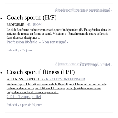
Ajouter cette offre à ma sélection
Profession libérale
Non renseigné
Coach sportif (H/F)
BEOFORME -
63 - RIOM
Le club Beoforme recherche un coach sportif indépendant (H/ F), spécialisé dans les
activités de remise en forme et santé. Missions : - Encadrement de cours collectifs
dans diverses disciplines :...
Profession libérale - Non renseigné
Publié il y a 29 jours
Ajouter cette offre à ma sélection
CDI
Temps partiel
Coach sportif fitness (H/F)
WELLNESS SPORT CLUB -
63 - CLERMONT FERRAND
Wellness Sport Club situé 6 avenue de la République à Clermont Ferrand est à la
recherche d'un coach sportif fitness CDI temps partiel (variables selon votre
polyvalence sur les différents espaces et...
CDI - Temps partiel
Publié il y a plus de 30 jours