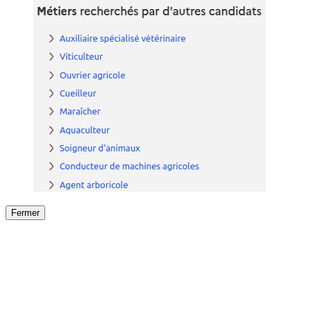
Fermer
Fermer
le détail de l'offre
/
Offre
sur
Offre précéden