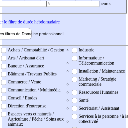
heures
er
le filtre de durée hebdomadaire
les filtres de
Domaine pro
fessionnel
ne professionel
Achats / Comptabilité / Gestion
Industrie
Arts / Artisanat d'art
Informatique /
Télécommunication
Banque / Assurance
Installation / Maintenance
Bâtiment / Travaux Publics
Marketing / Stratégie
Commerce / Vente
commerciale
Communication / Multimédia
Ressources Humaines
Conseil / Etudes
Santé
Direction d'entreprise
Secrétariat / Assistanat
Espaces verts et naturels /
Services à la personne / à l
Agriculture / Pêche / Soins aux
collectivité
animaux