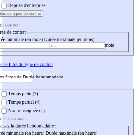
Reprise d'entreprise
plus
de types de contrat
 DE CONTRAT
ée de contrat
ée minimale (en mois)
Durée maximale (en mois)
mois
er
le filtre du type de contrat
les filtres de
Durée hebdo
madaire
 hebdomadaire
Temps plein (3)
Temps partiel (4)
Non renseignée (1)
 HEBDOMADAIRE
cisez la durée hebdomadaire :
ée minimale (en heure)
Durée maximale (en heure)