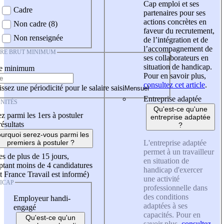
Cap emploi et ses
Cadre
partenaires pour ses
actions concrètes en
Non cadre (8)
faveur du recrutement,
Non renseignée
de l’intégration et de
l’accompagnement de
IRE BRUT MINIMUM
ses collaborateurs en
situation de handicap.
re minimum
Pour en savoir plus,
consultez cet article
.
ssez une périodicité pour le salaire saisi
Entreprise adaptée
NITÉS
Qu'est-ce qu'une
z parmi les 1ers à postuler
entreprise adaptée
résultats
?
urquoi serez-vous parmi les
L'entreprise adaptée
premiers à postuler ?
permet à un travailleur
es de plus de 15 jours,
en situation de
tant moins de 4 candidatures
handicap d'exercer
t France Travail est informé)
une activité
ICAP
professionnelle dans
des conditions
Employeur handi-
adaptées à ses
engagé
capacités. Pour en
Qu'est-ce qu'un
savoir plus,
consultez