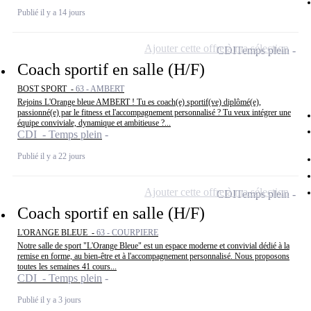
Publié il y a 14 jours
Ajouter cette offre à ma sélection
CDI
Temps plein
Coach sportif en salle (H/F)
BOST SPORT -
63 - AMBERT
Rejoins L'Orange bleue AMBERT ! Tu es coach(e) sportif(ve) diplômé(e),
passionné(e) par le fitness et l'accompagnement personnalisé ? Tu veux intégrer une
équipe conviviale, dynamique et ambitieuse ?...
CDI - Temps plein
Publié il y a 22 jours
Ajouter cette offre à ma sélection
CDI
Temps plein
Coach sportif en salle (H/F)
L'ORANGE BLEUE -
63 - COURPIERE
Notre salle de sport "L'Orange Bleue" est un espace moderne et convivial dédié à la
remise en forme, au bien-être et à l'accompagnement personnalisé. Nous proposons
toutes les semaines 41 cours...
CDI - Temps plein
Publié il y a 3 jours