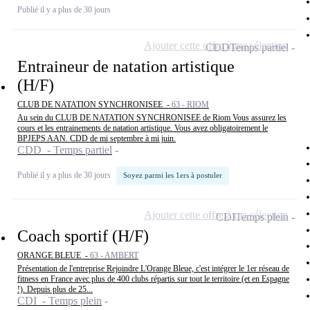
Publié il y a plus de 30 jours
Ajouter cette offre à ma sélection
CDD
Temps partiel
Entraineur de natation artistique
(H/F)
CLUB DE NATATION SYNCHRONISEE -
63 - RIOM
Au sein du CLUB DE NATATION SYNCHRONISEE de Riom Vous assurez les
cours et les entrainements de natation artistique. Vous avez obligatoirement le
BPJEPS AAN. CDD de mi septembre à mi juin.
CDD - Temps partiel
Publié il y a plus de 30 jours
Soyez parmi les 1ers à postuler
Ajouter cette offre à ma sélection
CDI
Temps plein
Coach sportif (H/F)
ORANGE BLEUE -
63 - AMBERT
Présentation de l'entreprise Rejoindre L'Orange Bleue, c'est intégrer le 1er réseau de
fitness en France avec plus de 400 clubs répartis sur tout le territoire (et en Espagne
!). Depuis plus de 25...
CDI - Temps plein