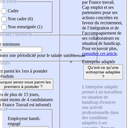
IFICATION
par France travail,
Cap emploi et ses
Cadre
partenaires pour ses
actions concrètes en
Non cadre (6)
faveur du recrutement,
Non renseignée (1)
de l’intégration et de
l’accompagnement de
IRE BRUT MINIMUM
ses collaborateurs en
situation de handicap.
re minimum
Pour en savoir plus,
consultez cet article
.
ssez une périodicité pour le salaire saisi
Entreprise adaptée
NITÉS
Qu'est-ce qu'une
z parmi les 1ers à postuler
entreprise adaptée
résultats
?
urquoi serez-vous parmi les
L'entreprise adaptée
premiers à postuler ?
permet à un travailleur
es de plus de 15 jours,
en situation de
tant moins de 4 candidatures
handicap d'exercer
t France Travail est informé)
une activité
ICAP
professionnelle dans
des conditions
Employeur handi-
adaptées à ses
engagé
capacités. Pour en