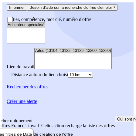
Imprimer
Besoin d'aide sur la recherche d'offres d'emploi ?
Métier, compétence, mot-clé, numéro d'offre
Lieu de travail
Distance autour du lieu choisi
Rechercher
des offres
Créer une alerte
Qui sont n
icher uniquement
 offres France Travail
Cette action recharge la liste des offres
les filtres de
Date de création
de l'offre