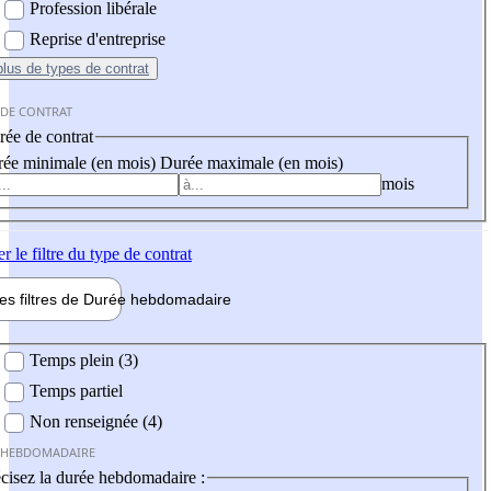
Profession libérale
Reprise d'entreprise
plus
de types de contrat
 DE CONTRAT
ée de contrat
ée minimale (en mois)
Durée maximale (en mois)
mois
er
le filtre du type de contrat
les filtres de
Durée hebdo
madaire
 hebdomadaire
Temps plein (3)
Temps partiel
Non renseignée (4)
 HEBDOMADAIRE
cisez la durée hebdomadaire :