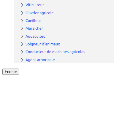
Fermer
Fermer
le détail de l'offre
/
Offre
sur
Offre précéden