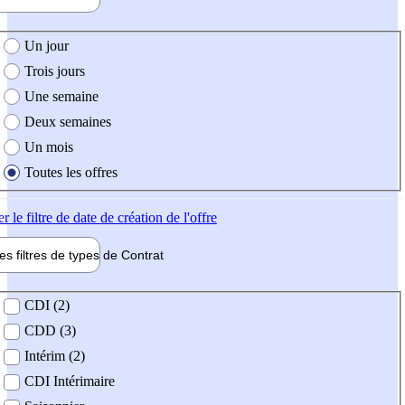
e création de l'offre
Un jour
Trois jours
Une semaine
Deux semaines
Un mois
Toutes les offres
er
le filtre de date de création de l'offre
les filtres de types de
Contrat
de contrat
CDI (2)
CDD (3)
Intérim (2)
CDI Intérimaire