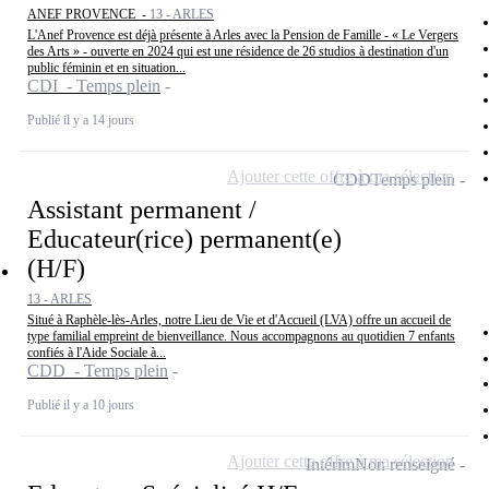
ANEF PROVENCE -
13 - ARLES
L'Anef Provence est déjà présente à Arles avec la Pension de Famille - « Le Vergers
des Arts » - ouverte en 2024 qui est une résidence de 26 studios à destination d'un
public féminin et en situation...
CDI - Temps plein
Publié il y a 14 jours
Ajouter cette offre à ma sélection
CDD
Temps plein
Assistant permanent /
Educateur(rice) permanent(e)
(H/F)
13 - ARLES
Situé à Raphèle-lès-Arles, notre Lieu de Vie et d'Accueil (LVA) offre un accueil de
type familial empreint de bienveillance. Nous accompagnons au quotidien 7 enfants
confiés à l'Aide Sociale à...
CDD - Temps plein
Publié il y a 10 jours
Ajouter cette offre à ma sélection
Intérim
Non renseigné