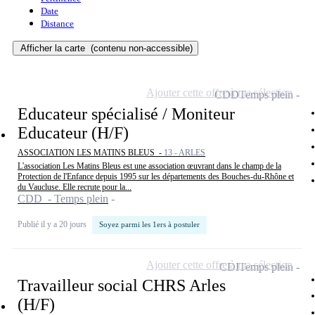
Date
Distance
Afficher la carte
(contenu non-accessible)
Ajouter cette offre à ma sélection
CDD
Temps plein
Educateur spécialisé / Moniteur
Educateur (H/F)
ASSOCIATION LES MATINS BLEUS -
13 - ARLES
L'association Les Matins Bleus est une association œuvrant dans le champ de la
Protection de l'Enfance depuis 1995 sur les départements des Bouches-du-Rhône et
du Vaucluse. Elle recrute pour la...
CDD - Temps plein
Publié il y a 20 jours
Soyez parmi les 1ers à postuler
Ajouter cette offre à ma sélection
CDI
Temps plein
Travailleur social CHRS Arles
(H/F)