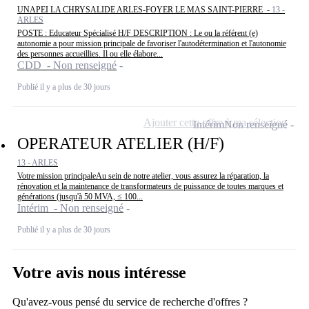
UNAPEI LA CHRYSALIDE ARLES-FOYER LE MAS SAINT-PIERRE -
13 -
ARLES
POSTE : Educateur Spécialisé H/F DESCRIPTION : Le ou la référent (e)
autonomie a pour mission principale de favoriser l'autodétermination et l'autonomie
des personnes accueillies. Il ou elle élabore...
CDD - Non renseigné
Publié il y a plus de 30 jours
Ajouter cette offre à ma sélection
Intérim
Non renseigné
OPERATEUR ATELIER (H/F)
13 - ARLES
Votre mission principaleAu sein de notre atelier, vous assurez la réparation, la
rénovation et la maintenance de transformateurs de puissance de toutes marques et
générations (jusqu'à 50 MVA, ≤ 100...
Intérim - Non renseigné
Publié il y a plus de 30 jours
Votre avis nous intéresse
Qu'avez-vous pensé du service de recherche d'offres ?