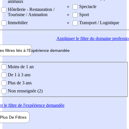
animaux
Spectacle
Hôtellerie - Restauration /
Tourisme / Animation
Sport
Immobilier
Transport / Logistique
Appliquer
le filtre du domaine professi
es filtres liés à l'
Expérience
demandée
ience demandée
Moins de 1 an
De 1 à 3 ans
Plus de 3 ans
Non renseignée (2)
er
le filtre de l'expérience demandée
Plus De
Filtres