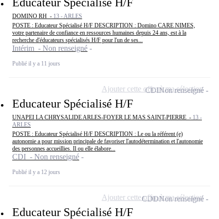
Educateur Spécialisé H/F
DOMINO RH -
13 - ARLES
POSTE : Educateur Spécialisé H/F DESCRIPTION : Domino CARE NIMES,
votre partenaire de confiance en ressources humaines depuis 24 ans, est à la
recherche d'éducateurs spécialisés H/F pour l'un de ses...
Intérim - Non renseigné
Publié il y a 11 jours
Ajouter cette offre à ma sélection
CDI
Non renseigné
Educateur Spécialisé H/F
UNAPEI LA CHRYSALIDE ARLES-FOYER LE MAS SAINT-PIERRE -
13 -
ARLES
POSTE : Educateur Spécialisé H/F DESCRIPTION : Le ou la référent (e)
autonomie a pour mission principale de favoriser l'autodétermination et l'autonomie
des personnes accueillies. Il ou elle élabore...
CDI - Non renseigné
Publié il y a 12 jours
Ajouter cette offre à ma sélection
CDD
Non renseigné
Educateur Spécialisé H/F