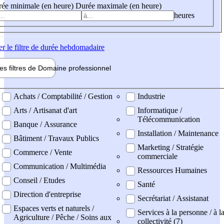
ée minimale (en heure)
Durée maximale (en heure)
heures
er
le filtre de durée hebdomadaire
les filtres de
Domaine pro
fessionnel
ne professionel
Achats / Comptabilité / Gestion
Industrie
Arts / Artisanat d'art
Informatique /
Télécommunication
Banque / Assurance
Installation / Maintenance
Bâtiment / Travaux Publics
Marketing / Stratégie
Commerce / Vente
commerciale
Communication / Multimédia
Ressources Humaines
Conseil / Etudes
Santé
Direction d'entreprise
Secrétariat / Assistanat
Espaces verts et naturels /
Services à la personne / à l
Agriculture / Pêche / Soins aux
collectivité (7)