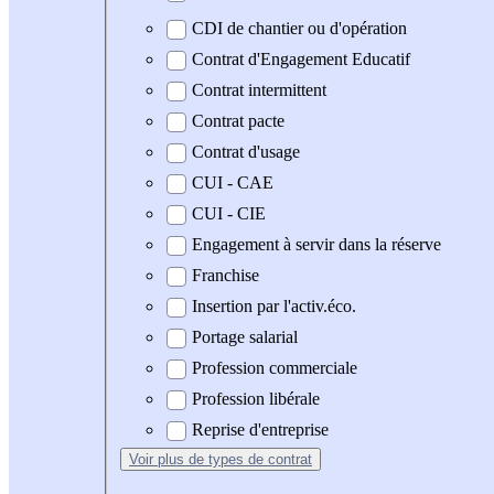
CDI de chantier ou d'opération
Contrat d'Engagement Educatif
Contrat intermittent
Contrat pacte
Contrat d'usage
CUI - CAE
CUI - CIE
Engagement à servir dans la réserve
Franchise
Insertion par l'activ.éco.
Portage salarial
Profession commerciale
Profession libérale
Reprise d'entreprise
Voir plus
de types de contrat