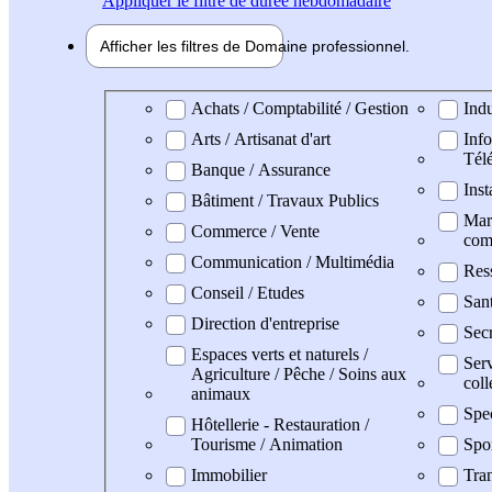
Appliquer
le filtre de durée hebdomadaire
Afficher les filtres de
Domaine pro
fessionnel
Domaine professionel
Achats / Comptabilité / Gestion
Indu
Arts / Artisanat d'art
Info
Tél
Banque / Assurance
Inst
Bâtiment / Travaux Publics
Mark
Commerce / Vente
com
Communication / Multimédia
Res
Conseil / Etudes
San
Direction d'entreprise
Secr
Espaces verts et naturels /
Serv
Agriculture / Pêche / Soins aux
coll
animaux
Spe
Hôtellerie - Restauration /
Tourisme / Animation
Spo
Immobilier
Tran