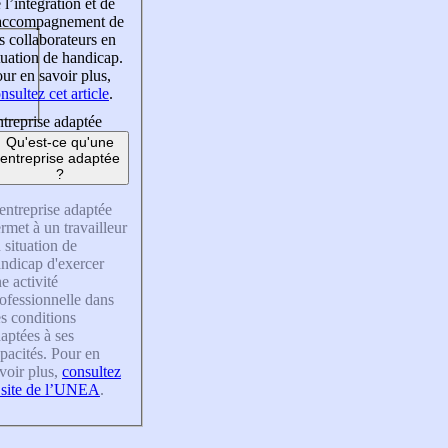
 l’intégration et de
’accompagnement de
s collaborateurs en
tuation de handicap.
ur en savoir plus,
nsultez cet article
.
treprise adaptée
Qu'est-ce qu'une
entreprise adaptée
?
entreprise adaptée
rmet à un travailleur
 situation de
ndicap d'exercer
e activité
ofessionnelle dans
s conditions
aptées à ses
pacités. Pour en
voir plus,
consultez
 site de l’UNEA
.