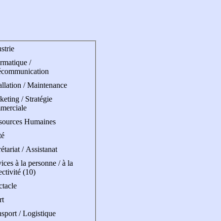
strie
rmatique /
écommunication
allation / Maintenance
eting / Stratégie
merciale
sources Humaines
té
étariat / Assistanat
ices à la personne / à la
ectivité (10)
ctacle
rt
sport / Logistique