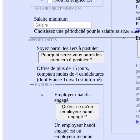
de
l
SALAIRE BRUT MINIMUM
se
si
Salaire minimum
Po
co
Choisissez une périodicité pour le salaire saisi
En
OPPORTUNITÉS
Soyez parmi les 1ers à postuler
Pourquoi serez-vous parmi les
premiers à postuler ?
L'
Offres de plus de 15 jours,
pe
comptant moins de 4 candidatures
en
(dont France Travail est informé)
ha
HANDICAP
un
pr
Employeur handi-
de
engagé
ad
Qu'est-ce qu'un
ca
employeur handi-
sa
engagé ?
le
Un employeur handi-
engagé est un
employeur reconnu