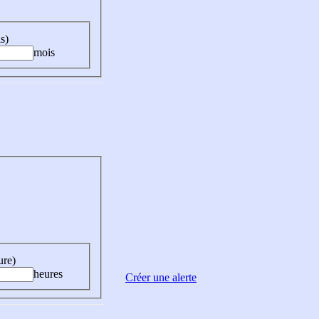
s)
mois
ure)
heures
Créer une alerte