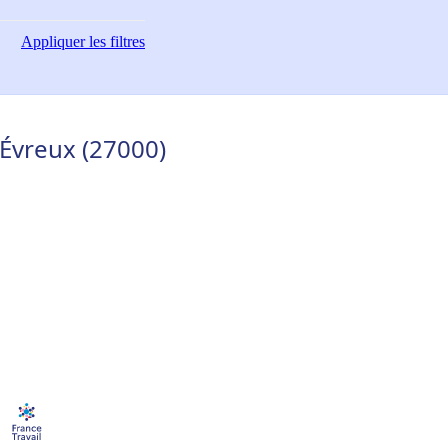
Appliquer
les filtres
 Évreux (27000)