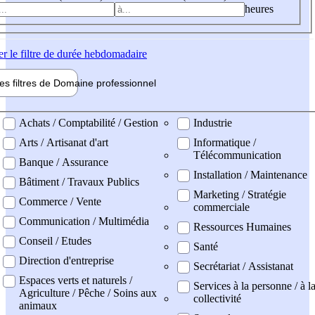
heures
er
le filtre de durée hebdomadaire
les filtres de
Domaine pro
fessionnel
ne professionel
Achats / Comptabilité / Gestion
Industrie
Arts / Artisanat d'art
Informatique /
Télécommunication
Banque / Assurance
Installation / Maintenance
Bâtiment / Travaux Publics
Marketing / Stratégie
Commerce / Vente
commerciale
Communication / Multimédia
Ressources Humaines
Conseil / Etudes
Santé
Direction d'entreprise
Secrétariat / Assistanat
Espaces verts et naturels /
Services à la personne / à l
Agriculture / Pêche / Soins aux
collectivité
animaux