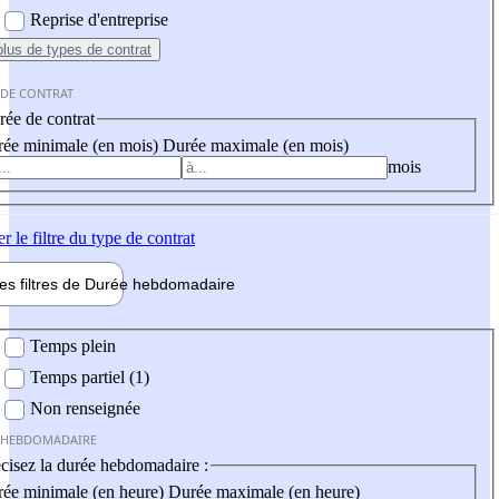
Reprise d'entreprise
plus
de types de contrat
 DE CONTRAT
ée de contrat
ée minimale (en mois)
Durée maximale (en mois)
mois
er
le filtre du type de contrat
les filtres de
Durée hebdo
madaire
 hebdomadaire
Temps plein
Temps partiel (1)
Non renseignée
 HEBDOMADAIRE
cisez la durée hebdomadaire :
ée minimale (en heure)
Durée maximale (en heure)