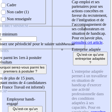
Cap emploi et ses
Cadre
partenaires pour ses
actions concrètes en
Non cadre (1)
faveur du recrutement,
Non renseignée
de l’intégration et de
l’accompagnement de
IRE BRUT MINIMUM
ses collaborateurs en
situation de handicap.
re minimum
Pour en savoir plus,
consultez cet article
.
ssez une périodicité pour le salaire saisi
Entreprise adaptée
NITÉS
Qu'est-ce qu'une
z parmi les 1ers à postuler
entreprise adaptée
résultats
?
urquoi serez-vous parmi les
L'entreprise adaptée
premiers à postuler ?
permet à un travailleur
es de plus de 15 jours,
en situation de
tant moins de 4 candidatures
handicap d'exercer
t France Travail est informé)
une activité
ICAP
professionnelle dans
des conditions
Employeur handi-
adaptées à ses
engagé
capacités. Pour en
Qu'est-ce qu'un
savoir plus,
consultez