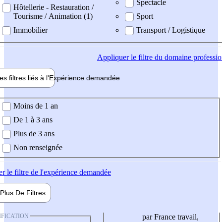
Spectacle
Hôtellerie - Restauration /
Tourisme / Animation (1)
Sport
Immobilier
Transport / Logistique
Appliquer
le filtre du domaine professi
es filtres liés à l'
Expérience
demandée
ience demandée
Moins de 1 an
De 1 à 3 ans
Plus de 3 ans
Non renseignée
er
le filtre de l'expérience demandée
Plus De
Filtres
IFICATION
par France travail,