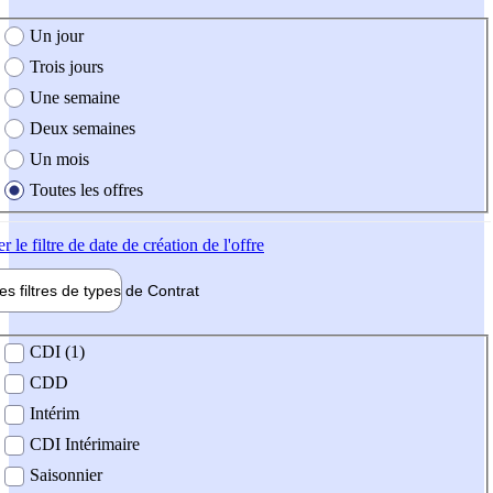
e création de l'offre
Un jour
Trois jours
Une semaine
Deux semaines
Un mois
Toutes les offres
er
le filtre de date de création de l'offre
les filtres de types de
Contrat
de contrat
CDI (1)
CDD
Intérim
CDI Intérimaire
Saisonnier