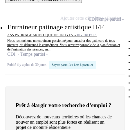
Ajouter cette offre à ma sélection
CDI
Temps partiel
Entraineur patinage artistique H/F
ASS PATINAGE ARTISTIQUE DE TROYES -
10 - TROYES
Nous recherchons un entraîneur passionné pour encadrer des patineurs de tous
niveaux, du débutant à la compétition. Vous serez responsable de la planification et
de l'animation des séances, en...
CDI - Temps partiel
Publié il y a plus de 30 jours
Soyez parmi les 1ers à postuler
Prêt à élargir votre recherche d’emploi ?
Découvrez de nouveaux territoires où les chances de
trouver un emploi sont plus fortes en réalisant un
projet de mobilité résidentielle