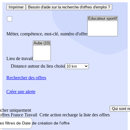
Imprimer
Besoin d'aide sur la recherche d'offres d'emploi ?
Métier, compétence, mot-clé, numéro d'offre
Lieu de travail
Distance autour du lieu choisi
Rechercher
des offres
Créer une alerte
Qui sont n
icher uniquement
 offres France Travail
Cette action recharge la liste des offres
les filtres de
Date de création
de l'offre