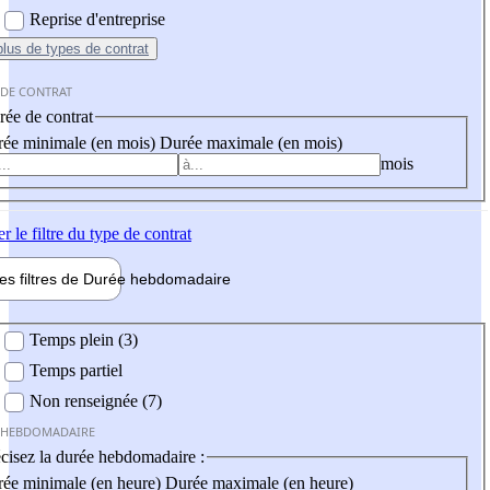
Reprise d'entreprise
plus
de types de contrat
 DE CONTRAT
ée de contrat
ée minimale (en mois)
Durée maximale (en mois)
mois
er
le filtre du type de contrat
les filtres de
Durée hebdo
madaire
 hebdomadaire
Temps plein (3)
Temps partiel
Non renseignée (7)
 HEBDOMADAIRE
cisez la durée hebdomadaire :
ée minimale (en heure)
Durée maximale (en heure)