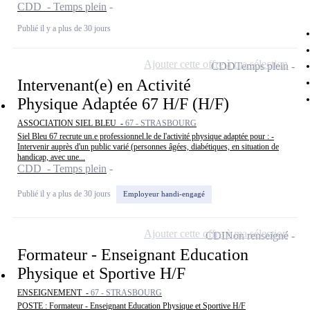
CDD - Temps plein
Publié il y a plus de 30 jours
Ajouter cette offre à ma sélection
CDD
Temps plein
Intervenant(e) en Activité
Physique Adaptée 67 H/F (H/F)
ASSOCIATION SIEL BLEU -
67 - STRASBOURG
Siel Bleu 67 recrute un.e professionnel.le de l'activité physique adaptée pour : -
Intervenir auprès d'un public varié (personnes âgées, diabétiques, en situation de
handicap, avec une...
CDD - Temps plein
Publié il y a plus de 30 jours
Employeur handi-engagé
Ajouter cette offre à ma sélection
CDI
Non renseigné
Formateur - Enseignant Education
Physique et Sportive H/F
ENSEIGNEMENT -
67 - STRASBOURG
POSTE : Formateur - Enseignant Education Physique et Sportive H/F