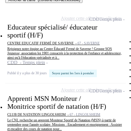
Ajouter cette offre à ma sélection
CDD
Temps plein
Educateur spécialisé/ éducateur
sportif (H/F)
CENTRE EDUCATIF FERMÉ DE SAVERNE -
67 - SAVERNE
Rejoignez notre équipe au Centre Éducatif Fermé de Saverne ! Groupe SOS
Jeunesse, association loi 1901 consacrée à la protection de l'enfance et adolescence,
ainsi qu'à l'éducation spécialisée et à...
CDD - Temps plein
Publié il y a plus de 30 jours
Soyez parmi les 1ers à postuler
Ajouter cette offre à ma sélection
CDD
Temps plein
Apprenti MSN Moniteur /
Monitrice sportif de natation (H/F)
CLUB DE NATATION LINGOLSHEIM -
67 - LINGOLSHEIM
Le CNL recherche un apprenti Moniteur Sportif de Natation (MSN) à partir de
septembre pour l'année scolaire. Missions : Encadrement et enseignement : Assister
et encadrer des cours de natation pour...