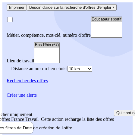
Imprimer
Besoin d'aide sur la recherche d'offres d'emploi ?
Métier, compétence, mot-clé, numéro d'offre
Lieu de travail
Distance autour du lieu choisi
Rechercher
des offres
Créer une alerte
Qui sont n
icher uniquement
 offres France Travail
Cette action recharge la liste des offres
les filtres de
Date de création
de l'offre