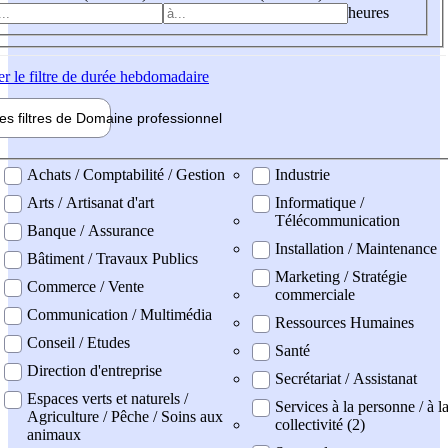
heures
er
le filtre de durée hebdomadaire
les filtres de
Domaine pro
fessionnel
ne professionel
Achats / Comptabilité / Gestion
Industrie
Arts / Artisanat d'art
Informatique /
Télécommunication
Banque / Assurance
Installation / Maintenance
Bâtiment / Travaux Publics
Marketing / Stratégie
Commerce / Vente
commerciale
Communication / Multimédia
Ressources Humaines
Conseil / Etudes
Santé
Direction d'entreprise
Secrétariat / Assistanat
Espaces verts et naturels /
Services à la personne / à l
Agriculture / Pêche / Soins aux
collectivité (2)
animaux