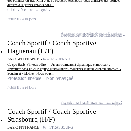
des Familles du Bas-Rhin et de sa section d'Aschbach, vous animerez des séances
dédiées aux jeunes enfants dans...
CDI - Non renseigné
Publié il y a 10 jours
Ajouter cette offre à ma sélection
Profession libérale
Non renseigné
Coach Sportif / Coach Sportive
Haguenau (H/F)
BASIC-FIT FRANCE -
67 - HAGUENAU
Ce que Basic-Fit vous offre : - Un environnement dynamique et motivant :
Travaillez dans un club équipé d'installations modernes et d'une clientèle motivée. -
Soutien et visibilité : Nous vous...
Profession libérale - Non renseigné
Publié il y a 26 jours
Ajouter cette offre à ma sélection
Profession libérale
Non renseigné
Coach Sportif / Coach Sportive
Strasbourg (H/F)
BASIC-FIT FRANCE -
67 - STRASBOURG