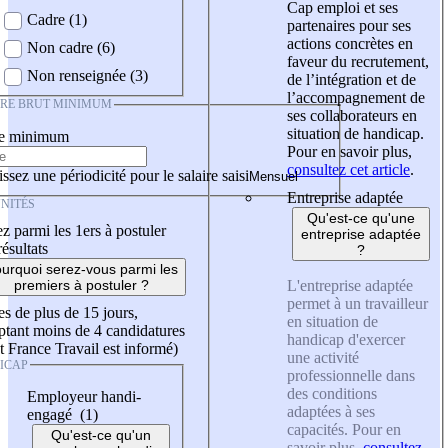
Cap emploi et ses
Cadre (1)
partenaires pour ses
actions concrètes en
Non cadre (6)
faveur du recrutement,
Non renseignée (3)
de l’intégration et de
l’accompagnement de
IRE BRUT MINIMUM
ses collaborateurs en
situation de handicap.
re minimum
Pour en savoir plus,
consultez cet article
.
ssez une périodicité pour le salaire saisi
Entreprise adaptée
NITÉS
Qu'est-ce qu'une
z parmi les 1ers à postuler
entreprise adaptée
résultats
?
urquoi serez-vous parmi les
L'entreprise adaptée
premiers à postuler ?
permet à un travailleur
es de plus de 15 jours,
en situation de
tant moins de 4 candidatures
handicap d'exercer
t France Travail est informé)
une activité
ICAP
professionnelle dans
des conditions
Employeur handi-
adaptées à ses
engagé (1)
capacités. Pour en
Qu'est-ce qu'un
savoir plus,
consultez