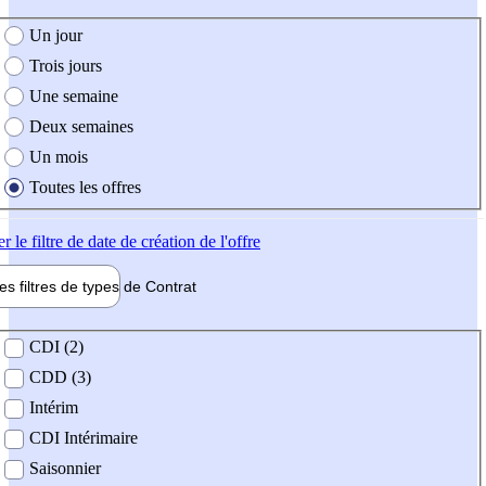
e création de l'offre
Un jour
Trois jours
Une semaine
Deux semaines
Un mois
Toutes les offres
er
le filtre de date de création de l'offre
les filtres de types de
Contrat
de contrat
CDI (2)
CDD (3)
Intérim
CDI Intérimaire
Saisonnier