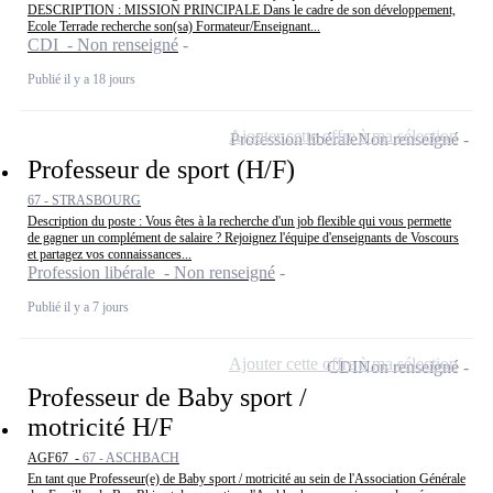
DESCRIPTION : MISSION PRINCIPALE Dans le cadre de son développement,
Ecole Terrade recherche son(sa) Formateur/Enseignant...
CDI - Non renseigné
Publié il y a 18 jours
Ajouter cette offre à ma sélection
Profession libérale
Non renseigné
Professeur de sport (H/F)
67 - STRASBOURG
Description du poste : Vous êtes à la recherche d'un job flexible qui vous permette
de gagner un complément de salaire ? Rejoignez l'équipe d'enseignants de Voscours
et partagez vos connaissances...
Profession libérale - Non renseigné
Publié il y a 7 jours
Ajouter cette offre à ma sélection
CDI
Non renseigné
Professeur de Baby sport /
motricité H/F
AGF67 -
67 - ASCHBACH
En tant que Professeur(e) de Baby sport / motricité au sein de l'Association Générale