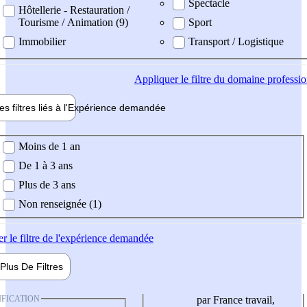
Spectacle
Hôtellerie - Restauration /
Tourisme / Animation (9)
Sport
Immobilier
Transport / Logistique
Appliquer
le filtre du domaine professi
es filtres liés à l'
Expérience
demandée
ience demandée
Moins de 1 an
De 1 à 3 ans
Plus de 3 ans
Non renseignée (1)
er
le filtre de l'expérience demandée
Plus De
Filtres
IFICATION
par France travail,