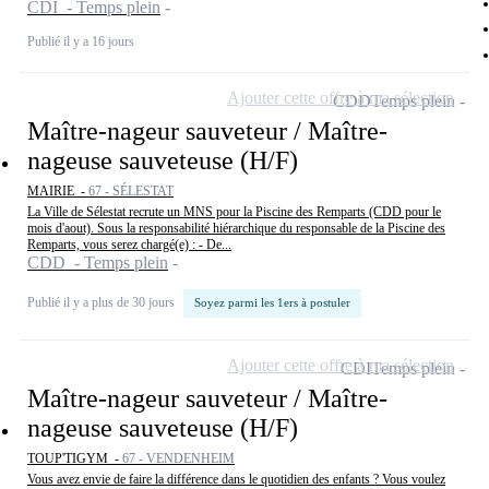
CDI - Temps plein
Publié il y a 16 jours
Ajouter cette offre à ma sélection
CDD
Temps plein
Maître-nageur sauveteur / Maître-
nageuse sauveteuse (H/F)
MAIRIE -
67 - SÉLESTAT
La Ville de Sélestat recrute un MNS pour la Piscine des Remparts (CDD pour le
mois d'aout). Sous la responsabilité hiérarchique du responsable de la Piscine des
Remparts, vous serez chargé(e) : - De...
CDD - Temps plein
Publié il y a plus de 30 jours
Soyez parmi les 1ers à postuler
Ajouter cette offre à ma sélection
CDI
Temps plein
Maître-nageur sauveteur / Maître-
nageuse sauveteuse (H/F)
TOUP'TIGYM -
67 - VENDENHEIM
Vous avez envie de faire la différence dans le quotidien des enfants ? Vous voulez