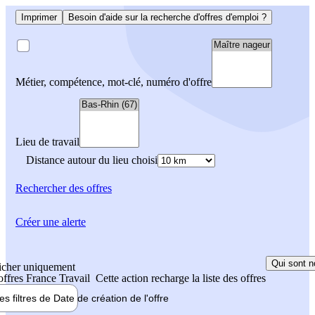
Imprimer
Besoin d'aide sur la recherche d'offres d'emploi ?
Métier, compétence, mot-clé, numéro d'offre
Lieu de travail
Distance autour du lieu choisi
Rechercher
des offres
Créer une alerte
Qui sont n
icher uniquement
 offres France Travail
Cette action recharge la liste des offres
les filtres de
Date de création
de l'offre