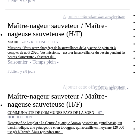
Publié il y a 2 jours
Ajouter cette offre à ma sélection
Saisonnier
Temps plein
Maître-nageur sauveteur / Maître-
nageuse sauveteuse (H/F)
MAIRIE -
67 - REICHSHOFFEN
Missions : Vous serez chargé(e) de la surveillance de la piscine de plein air à
compter de août 2026. Vos missions: - assurer la surveillance du bassin pendant les
heures d'ouverture - s'assurer du...
Saisonnier - Temps plein
Publié il y a 8 jours
Ajouter cette offre à ma sélection
CDI
Temps plein
Maître-nageur sauveteur / Maître-
nageuse sauveteuse (H/F)
COMMUNAUTE DE COMMUNES PAYS DE LA ZORN -
67 -
HOCHFELDEN
Descriptif de l'emploi : Le Centre Aquatique Atoo-o possède un grand bassin, un
bassin ludique, une pataugeoire et un toboggan, qui accueille en moyenne 120 000
usagés à l'année. Vous rejoindrez une...