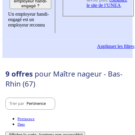
employeur handi-
le site de l’UNEA
.
engagé ?
Un employeur handi-
engagé est un
employeur reconnu
Appliquer
les filtres
9 offres
pour Maître nageur - Bas-
Rhin (67)
Trier par
Pertinence
Pertinence
Date
Afficher la carte
(contenu non-accessible)