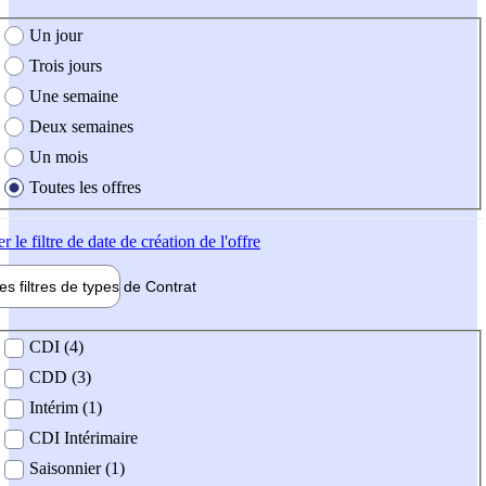
e création de l'offre
Un jour
Trois jours
Une semaine
Deux semaines
Un mois
Toutes les offres
er
le filtre de date de création de l'offre
les filtres de types de
Contrat
de contrat
CDI (4)
CDD (3)
Intérim (1)
CDI Intérimaire
Saisonnier (1)