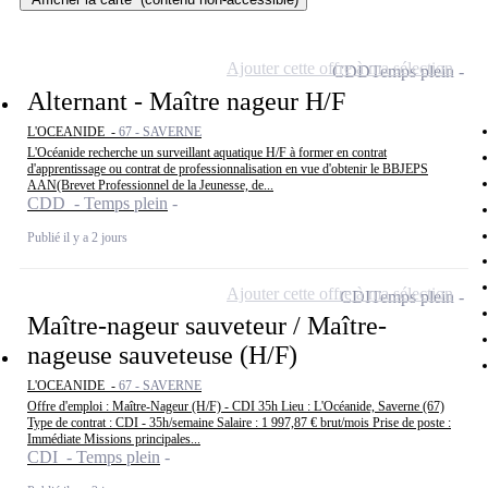
Ajouter cette offre à ma sélection
CDD
Temps plein
Alternant - Maître nageur H/F
L'OCEANIDE -
67 - SAVERNE
L'Océanide recherche un surveillant aquatique H/F à former en contrat
d'apprentissage ou contrat de professionnalisation en vue d'obtenir le BBJEPS
AAN(Brevet Professionnel de la Jeunesse, de...
CDD - Temps plein
Publié il y a 2 jours
Ajouter cette offre à ma sélection
CDI
Temps plein
Maître-nageur sauveteur / Maître-
nageuse sauveteuse (H/F)
L'OCEANIDE -
67 - SAVERNE
Offre d'emploi : Maître-Nageur (H/F) - CDI 35h Lieu : L'Océanide, Saverne (67)
Type de contrat : CDI - 35h/semaine Salaire : 1 997,87 € brut/mois Prise de poste :
Immédiate Missions principales...
CDI - Temps plein