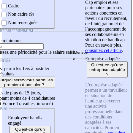
Cap emploi et ses
Cadre
partenaires pour ses
actions concrètes en
Non cadre (9)
faveur du recrutement,
Non renseignée
de l’intégration et de
l’accompagnement de
IRE BRUT MINIMUM
ses collaborateurs en
situation de handicap.
re minimum
Pour en savoir plus,
consultez cet article
.
ssez une périodicité pour le salaire saisi
Entreprise adaptée
NITÉS
Qu'est-ce qu'une
z parmi les 1ers à postuler
entreprise adaptée
résultats
?
urquoi serez-vous parmi les
L'entreprise adaptée
premiers à postuler ?
permet à un travailleur
es de plus de 15 jours,
en situation de
tant moins de 4 candidatures
handicap d'exercer
t France Travail est informé)
une activité
ICAP
professionnelle dans
des conditions
Employeur handi-
adaptées à ses
engagé
capacités. Pour en
Qu'est-ce qu'un
savoir plus,
consultez