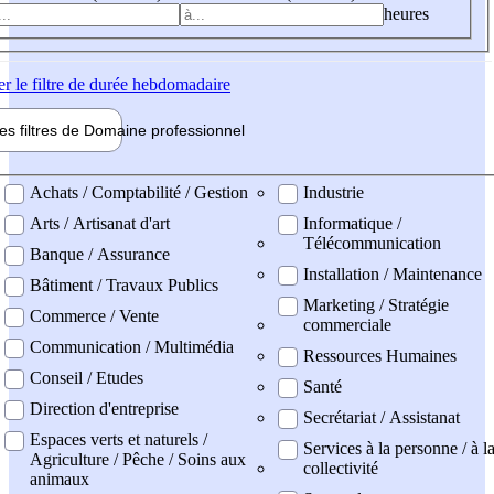
heures
er
le filtre de durée hebdomadaire
les filtres de
Domaine pro
fessionnel
ne professionel
Achats / Comptabilité / Gestion
Industrie
Arts / Artisanat d'art
Informatique /
Télécommunication
Banque / Assurance
Installation / Maintenance
Bâtiment / Travaux Publics
Marketing / Stratégie
Commerce / Vente
commerciale
Communication / Multimédia
Ressources Humaines
Conseil / Etudes
Santé
Direction d'entreprise
Secrétariat / Assistanat
Espaces verts et naturels /
Services à la personne / à l
Agriculture / Pêche / Soins aux
collectivité
animaux