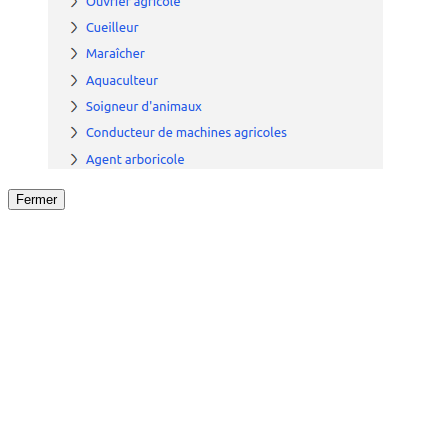
Fermer
Fermer
le détail de l'offre
/
Offre
sur
Offre précéden