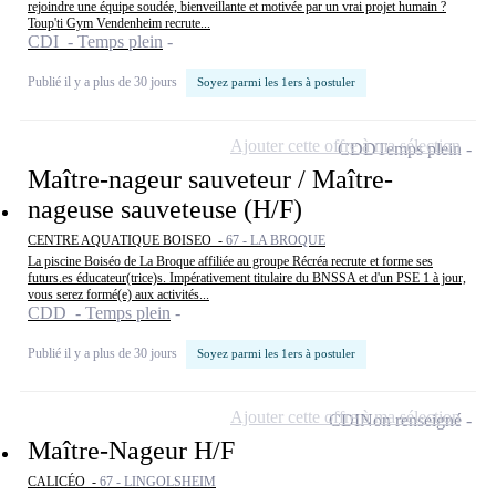
rejoindre une équipe soudée, bienveillante et motivée par un vrai projet humain ?
Toup'ti Gym Vendenheim recrute...
CDI - Temps plein
Publié il y a plus de 30 jours
Soyez parmi les 1ers à postuler
Ajouter cette offre à ma sélection
CDD
Temps plein
Maître-nageur sauveteur / Maître-
nageuse sauveteuse (H/F)
CENTRE AQUATIQUE BOISEO -
67 - LA BROQUE
La piscine Boiséo de La Broque affiliée au groupe Récréa recrute et forme ses
futurs.es éducateur(trice)s. Impérativement titulaire du BNSSA et d'un PSE 1 à jour,
vous serez formé(e) aux activités...
CDD - Temps plein
Publié il y a plus de 30 jours
Soyez parmi les 1ers à postuler
Ajouter cette offre à ma sélection
CDI
Non renseigné
Maître-Nageur H/F
CALICÉO -
67 - LINGOLSHEIM