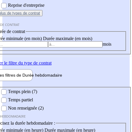
Reprise d'entreprise
plus
de types de contrat
 DE CONTRAT
ée de contrat
ée minimale (en mois)
Durée maximale (en mois)
mois
er
le filtre du type de contrat
les filtres de
Durée hebdo
madaire
 hebdomadaire
Temps plein (7)
Temps partiel
Non renseignée (2)
 HEBDOMADAIRE
cisez la durée hebdomadaire :
ée minimale (en heure)
Durée maximale (en heure)