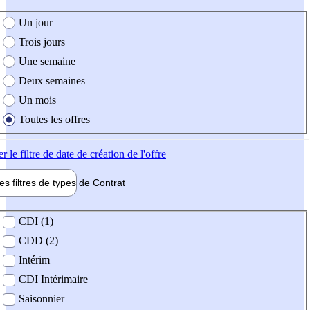
e création de l'offre
Un jour
Trois jours
Une semaine
Deux semaines
Un mois
Toutes les offres
er
le filtre de date de création de l'offre
les filtres de types de
Contrat
de contrat
CDI (1)
CDD (2)
Intérim
CDI Intérimaire
Saisonnier