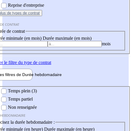
Reprise d'entreprise
plus
de types de contrat
 DE CONTRAT
ée de contrat
ée minimale (en mois)
Durée maximale (en mois)
mois
er
le filtre du type de contrat
les filtres de
Durée hebdo
madaire
 hebdomadaire
Temps plein (3)
Temps partiel
Non renseignée
 HEBDOMADAIRE
cisez la durée hebdomadaire :
ée minimale (en heure)
Durée maximale (en heure)