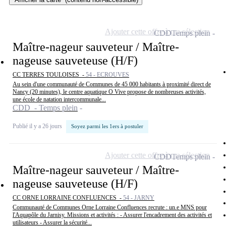
Ajouter cette offre à ma sélection
CDD
Temps plein
Maître-nageur sauveteur / Maître-
nageuse sauveteuse (H/F)
CC TERRES TOULOISES -
54 - ECROUVES
Au sein d'une communauté de Communes de 45 000 habitants à proximité direct de
Nancy (20 minutes), le centre aquatique O Vive propose de nombreuses activités,
une école de natation intercommunale...
CDD - Temps plein
Publié il y a 26 jours
Soyez parmi les 1ers à postuler
Ajouter cette offre à ma sélection
CDD
Temps plein
Maître-nageur sauveteur / Maître-
nageuse sauveteuse (H/F)
CC ORNE LORRAINE CONFLUENCES -
54 - JARNY
Communauté de Communes Orne Lorraine Confluences recrute : un.e MNS pour
l'Aquapôle du Jarnisy. Missions et activités : - Assurer l'encadrement des activités et
utilisateurs - Assurer la sécurité...