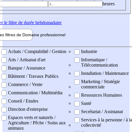
heures
er
le filtre de durée hebdomadaire
les filtres de
Domaine pro
fessionnel
ne professionel
Achats / Comptabilité / Gestion
Industrie
Arts / Artisanat d'art
Informatique /
Télécommunication
Banque / Assurance
Installation / Maintenance
Bâtiment / Travaux Publics
Marketing / Stratégie
Commerce / Vente
commerciale
Communication / Multimédia
Ressources Humaines
Conseil / Etudes
Santé
Direction d'entreprise
Secrétariat / Assistanat
Espaces verts et naturels /
Services à la personne / à l
Agriculture / Pêche / Soins aux
collectivité
animaux