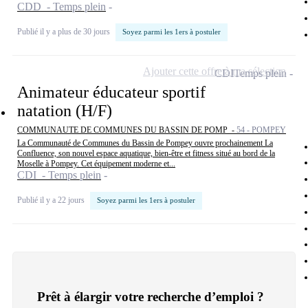
CDD - Temps plein
Publié il y a plus de 30 jours
Soyez parmi les 1ers à postuler
Ajouter cette offre à ma sélection
CDI
Temps plein
Animateur éducateur sportif
natation (H/F)
COMMUNAUTE DE COMMUNES DU BASSIN DE POMP -
54 - POMPEY
La Communauté de Communes du Bassin de Pompey ouvre prochainement La
Confluence, son nouvel espace aquatique, bien-être et fitness situé au bord de la
Moselle à Pompey. Cet équipement moderne et...
CDI - Temps plein
Publié il y a 22 jours
Soyez parmi les 1ers à postuler
Prêt à élargir votre recherche d’emploi ?