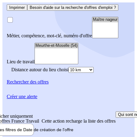
Imprimer
Besoin d'aide sur la recherche d'offres d'emploi ?
Métier, compétence, mot-clé, numéro d'offre
Lieu de travail
Distance autour du lieu choisi
Rechercher
des offres
Créer une alerte
Qui sont n
icher uniquement
 offres France Travail
Cette action recharge la liste des offres
les filtres de
Date de création
de l'offre