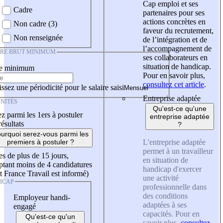
Cap emploi et ses
Cadre
partenaires pour ses
actions concrètes en
Non cadre (3)
faveur du recrutement,
Non renseignée
de l’intégration et de
l’accompagnement de
IRE BRUT MINIMUM
ses collaborateurs en
situation de handicap.
re minimum
Pour en savoir plus,
consultez cet article
.
ssez une périodicité pour le salaire saisi
Entreprise adaptée
NITÉS
Qu'est-ce qu'une
z parmi les 1ers à postuler
entreprise adaptée
résultats
?
urquoi serez-vous parmi les
L'entreprise adaptée
premiers à postuler ?
permet à un travailleur
es de plus de 15 jours,
en situation de
tant moins de 4 candidatures
handicap d'exercer
t France Travail est informé)
une activité
ICAP
professionnelle dans
des conditions
Employeur handi-
adaptées à ses
engagé
capacités. Pour en
Qu'est-ce qu'un
savoir plus,
consultez