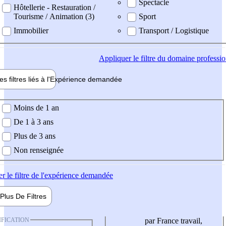
Spectacle
Hôtellerie - Restauration /
Tourisme / Animation (3)
Sport
Immobilier
Transport / Logistique
Appliquer
le filtre du domaine professi
es filtres liés à l'
Expérience
demandée
ience demandée
Moins de 1 an
De 1 à 3 ans
Plus de 3 ans
Non renseignée
er
le filtre de l'expérience demandée
Plus De
Filtres
IFICATION
par France travail,