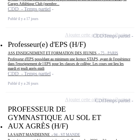
Garges Athlétique Club (membre...
CDD - Temps partiel
Publié il y a 17 jours
Ajouter cette offre à ma sélection
CDD
Temps partiel
Professeur(e) d'EPS (H/F)
ASS ENSEIGNEMENT ET FORMATION DES JEUNES -
75 - PARIS
Professeur d'EPS possédant au minimum une licence STAPS, ayant de l'expérience
dans l'enseignement de l EPS pour les classes de collège. Les cours ont lieu les
mardi et jeudi après-midi
CDD - Temps partiel
Publié il y a 26 jours
Ajouter cette offre à ma sélection
CDI
Temps partiel
PROFESSEUR DE
GYMNASTIQUE AU SOL ET
AUX AGRÈS (H/F)
LA SAINT MANDEENNE -
94 - ST MANDE