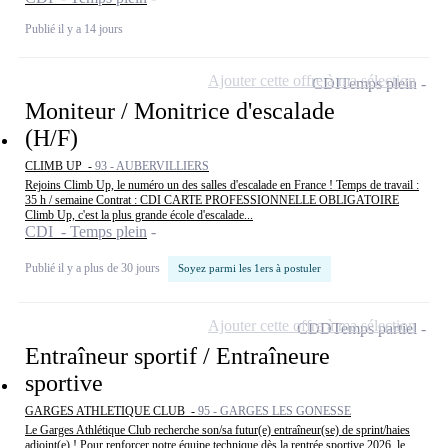
Publié il y a 14 jours
Ajouter cette offre à ma sélection
CDI
Temps plein
Moniteur / Monitrice d'escalade
(H/F)
CLIMB UP -
93 - AUBERVILLIERS
Rejoins Climb Up, le numéro un des salles d'escalade en France ! Temps de travail :
35 h / semaine Contrat : CDI CARTE PROFESSIONNELLE OBLIGATOIRE
Climb Up, c'est la plus grande école d'escalade...
CDI - Temps plein
Publié il y a plus de 30 jours
Soyez parmi les 1ers à postuler
Ajouter cette offre à ma sélection
CDD
Temps partiel
Entraîneur sportif / Entraîneure
sportive
GARGES ATHLETIQUE CLUB -
95 - GARGES LES GONESSE
Le Garges Athlétique Club recherche son/sa futur(e) entraîneur(se) de sprint/haies
adjoint(e) ! Pour renforcer notre équipe technique dès la rentrée sportive 2026, le