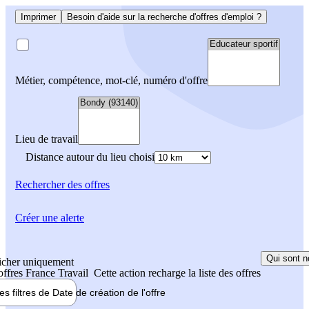
Imprimer
Besoin d'aide sur la recherche d'offres d'emploi ?
Métier, compétence, mot-clé, numéro d'offre
Lieu de travail
Distance autour du lieu choisi
Rechercher
des offres
Créer une alerte
Qui sont n
icher uniquement
 offres France Travail
Cette action recharge la liste des offres
les filtres de
Date de création
de l'offre