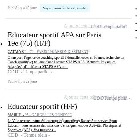
Publié il y a 19 jours
Soyez parmi les 1ers à postuler
Ajouter cette offre à ma sélection
CDD
Temps partiel
Educateur sportif APA sur Paris
19e (75) (H/F)
CATALYST -
75 - PARIS 19E ARRONDISSEMENT
Ownsport, l'agence de coaching sportif à domicile leader en France, recherche un
Coach sportif(ve) titulaire d'une Licence STAPS APA (Activités Physiques
Adaptées), d'un Master STAPS APA ou...
CDD - Temps partiel
Publié il y a 22 jours
Ajouter cette offre à ma sélection
CDD
Temps plein
Educateur sportif (H/F)
MAIRIE -
95 - GARGES LES GONESSE
La Ville recrute un/une éducateur(trice) sportif(ve) Rattaché au service Sport
Éducatif, vous assurez des missions d'enseignement des Activités Physiques et
Sportives (APS). Vos missions...
CDD - Temps plein