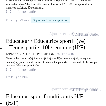
Poste à temps partiel à pourvoir à partir du 7 septembre 2026 : - 3 heures les
vendredis 17h à 20h et/ou - 3 heures les lundis de 17h à 20h hors périodes de
vacances scolaires, 35 semaines...
CDI - Temps partiel
Publié il y a 29 jours
Soyez parmi les 1ers à postuler
Ajouter cette offre à ma sélection
CDI
Temps partiel
Educateur / Educatrice sportif (ve)
- Temps partiel 10h/semaine (H/F)
ESPERANCE SPORTIVE PARISIENNE -
75 - PARIS 18
Nous recherchons un(e) éducateur(trice) sportif(ve) motivé(e), dynamique et
sérieux(se) pour rejoindre notre structure à temps partiel, à raison de 10 heures par
semaine. Missions principales...
CDI - Temps partiel
Publié il y a 5 jours
Ajouter cette offre à ma sélection
CDD
Temps partiel
Educateur sportif multisports H/F
(H/F)