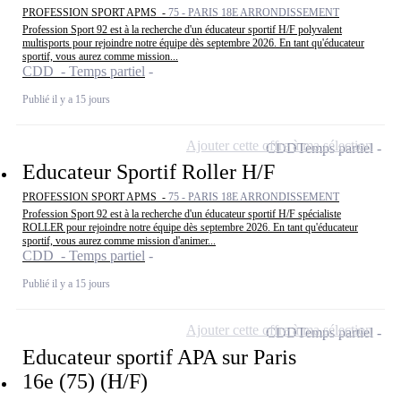
PROFESSION SPORT APMS -
75 - PARIS 18E ARRONDISSEMENT
Profession Sport 92 est à la recherche d'un éducateur sportif H/F polyvalent
multisports pour rejoindre notre équipe dès septembre 2026. En tant qu'éducateur
sportif, vous aurez comme mission...
CDD - Temps partiel
Publié il y a 15 jours
Ajouter cette offre à ma sélection
CDD
Temps partiel
Educateur Sportif Roller H/F
PROFESSION SPORT APMS -
75 - PARIS 18E ARRONDISSEMENT
Profession Sport 92 est à la recherche d'un éducateur sportif H/F spécialiste
ROLLER pour rejoindre notre équipe dès septembre 2026. En tant qu'éducateur
sportif, vous aurez comme mission d'animer...
CDD - Temps partiel
Publié il y a 15 jours
Ajouter cette offre à ma sélection
CDD
Temps partiel
Educateur sportif APA sur Paris
16e (75) (H/F)