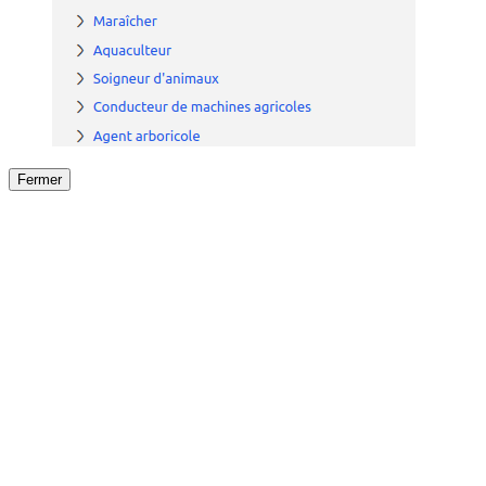
Fermer
Fermer
le détail de l'offre
/
Offre
sur
Offre précéden