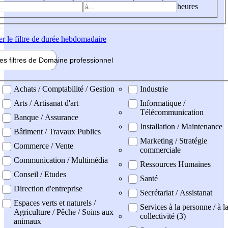
heures
er
le filtre de durée hebdomadaire
les filtres de
Domaine pro
fessionnel
ne professionel
Achats / Comptabilité / Gestion
Industrie
Arts / Artisanat d'art
Informatique /
Télécommunication
Banque / Assurance
Installation / Maintenance
Bâtiment / Travaux Publics
Marketing / Stratégie
Commerce / Vente
commerciale
Communication / Multimédia
Ressources Humaines
Conseil / Etudes
Santé
Direction d'entreprise
Secrétariat / Assistanat
Espaces verts et naturels /
Services à la personne / à l
Agriculture / Pêche / Soins aux
collectivité (3)
animaux