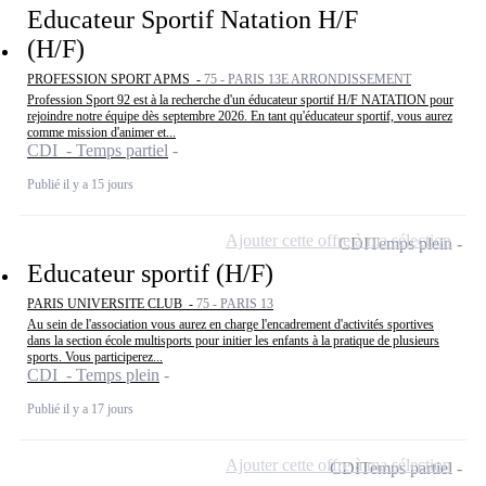
Educateur Sportif Natation H/F
(H/F)
PROFESSION SPORT APMS -
75 - PARIS 13E ARRONDISSEMENT
Profession Sport 92 est à la recherche d'un éducateur sportif H/F NATATION pour
rejoindre notre équipe dès septembre 2026. En tant qu'éducateur sportif, vous aurez
comme mission d'animer et...
CDI - Temps partiel
Publié il y a 15 jours
Ajouter cette offre à ma sélection
CDI
Temps plein
Educateur sportif (H/F)
PARIS UNIVERSITE CLUB -
75 - PARIS 13
Au sein de l'association vous aurez en charge l'encadrement d'activités sportives
dans la section école multisports pour initier les enfants à la pratique de plusieurs
sports. Vous participerez...
CDI - Temps plein
Publié il y a 17 jours
Ajouter cette offre à ma sélection
CDI
Temps partiel