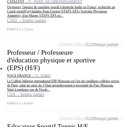
CATALYST -
75 - PARIS 16E ARRONDISSEMENT
Ownsport, l'agence de coaching sportif à domicile leader en France, recherche un
Coach sportif(ve) titulaire d'une Licence STAPS APA (Activités Physiques
Adaptées), d'un Master STAPS APA ou...
CDD - Temps partiel
Publié il y a 2 jours
Ajouter cette offre à ma sélection
CDI
Temps partiel
Professeur / Professeure
d'éducation physique et sportive
(EPS) (H/F)
NACE FRANCE -
75 - PARIS
Le Collège bilingue international EIB Monceau est l'un des meilleurs collèges privés
de Paris, situé au cœur du 17ème arrondissement à proximité du Parc Monceau.
Situé à quelques pas de l'école...
CDI - Temps partiel
Publié il y a 4 jours
Ajouter cette offre à ma sélection
CDI
Temps partiel
Educateur Sportif Tennis H/F