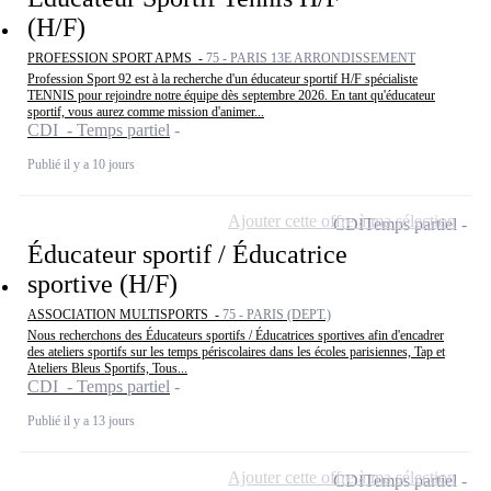
(H/F)
PROFESSION SPORT APMS -
75 - PARIS 13E ARRONDISSEMENT
Profession Sport 92 est à la recherche d'un éducateur sportif H/F spécialiste
TENNIS pour rejoindre notre équipe dès septembre 2026. En tant qu'éducateur
sportif, vous aurez comme mission d'animer...
CDI - Temps partiel
Publié il y a 10 jours
Ajouter cette offre à ma sélection
CDI
Temps partiel
Éducateur sportif / Éducatrice
sportive (H/F)
ASSOCIATION MULTISPORTS -
75 - PARIS (DEPT.)
Nous recherchons des Éducateurs sportifs / Éducatrices sportives afin d'encadrer
des ateliers sportifs sur les temps périscolaires dans les écoles parisiennes, Tap et
Ateliers Bleus Sportifs, Tous...
CDI - Temps partiel
Publié il y a 13 jours
Ajouter cette offre à ma sélection
CDI
Temps partiel