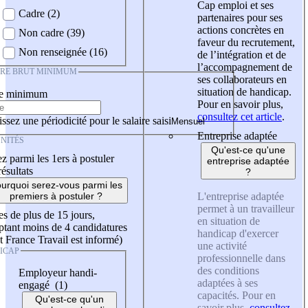
Cap emploi et ses
Cadre (2)
partenaires pour ses
actions concrètes en
Non cadre (39)
faveur du recrutement,
Non renseignée (16)
de l’intégration et de
l’accompagnement de
IRE BRUT MINIMUM
ses collaborateurs en
situation de handicap.
re minimum
Pour en savoir plus,
consultez cet article
.
ssez une périodicité pour le salaire saisi
Entreprise adaptée
NITÉS
Qu'est-ce qu'une
z parmi les 1ers à postuler
entreprise adaptée
résultats
?
urquoi serez-vous parmi les
L'entreprise adaptée
premiers à postuler ?
permet à un travailleur
es de plus de 15 jours,
en situation de
tant moins de 4 candidatures
handicap d'exercer
t France Travail est informé)
une activité
ICAP
professionnelle dans
des conditions
Employeur handi-
adaptées à ses
engagé (1)
capacités. Pour en
Qu'est-ce qu'un
savoir plus,
consultez