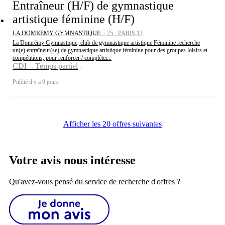
Entraîneur (H/F) de gymnastique
artistique féminine (H/F)
LA DOMREMY GYMNASTIQUE -
75 - PARIS 13
La Domrémy Gymnastique, club de gymnastique artistique Féminine recherche
un(e) entraîneur(se) de gymnastique artistique féminine pour des groupes loisirs et
compétitions, pour renforcer / compléter...
CDI - Temps partiel
Publié il y a 9 jours
Afficher les 20 offres suivantes
Votre avis nous intéresse
Qu'avez-vous pensé du service de recherche d'offres ?