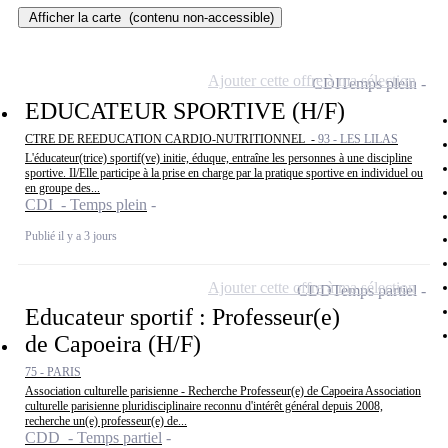
Afficher la carte
(contenu non-accessible)
Ajouter cette offre à ma sélection
CDI
Temps plein
EDUCATEUR SPORTIVE (H/F)
CTRE DE REEDUCATION CARDIO-NUTRITIONNEL -
93 - LES LILAS
L'éducateur(trice) sportif(ve) initie, éduque, entraîne les personnes à une discipline
sportive. Il/Elle participe à la prise en charge par la pratique sportive en individuel ou
en groupe des...
CDI - Temps plein
Publié il y a 3 jours
Ajouter cette offre à ma sélection
CDD
Temps partiel
Educateur sportif : Professeur(e)
de Capoeira (H/F)
75 - PARIS
Association culturelle parisienne - Recherche Professeur(e) de Capoeira Association
culturelle parisienne pluridisciplinaire reconnu d'intérêt général depuis 2008,
recherche un(e) professeur(e) de...
CDD - Temps partiel