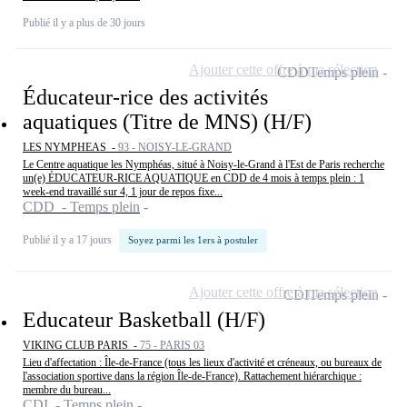
Publié il y a plus de 30 jours
Ajouter cette offre à ma sélection
CDD
Temps plein
Éducateur-rice des activités
aquatiques (Titre de MNS) (H/F)
LES NYMPHEAS -
93 - NOISY-LE-GRAND
Le Centre aquatique les Nymphéas, situé à Noisy-le-Grand à l'Est de Paris recherche
un(e) ÉDUCATEUR-RICE AQUATIQUE en CDD de 4 mois à temps plein : 1
week-end travaillé sur 4, 1 jour de repos fixe...
CDD - Temps plein
Publié il y a 17 jours
Soyez parmi les 1ers à postuler
Ajouter cette offre à ma sélection
CDI
Temps plein
Educateur Basketball (H/F)
VIKING CLUB PARIS -
75 - PARIS 03
Lieu d'affectation : Île-de-France (tous les lieux d'activité et créneaux, ou bureaux de
l'association sportive dans la région Île-de-France). Rattachement hiérarchique :
membre du bureau...
CDI - Temps plein