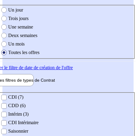
e création de l'offre
Un jour
Trois jours
Une semaine
Deux semaines
Un mois
Toutes les offres
er
le filtre de date de création de l'offre
les filtres de types de
Contrat
de contrat
CDI (7)
CDD (6)
Intérim (3)
CDI Intérimaire
Saisonnier