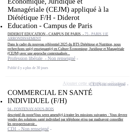
Économique, Juridique et
Managériale (CEJM) appliqué à la
Diététique F/H - Diderot
Education - Campus de Paris
DIDEROT EDUCATION - CAMPUS DE PARIS -
75 - PARIS 11E
ARRONDISSEMENT
Dans le cadre du nouveau référentiel 2025 du BTS Diététique et Nutrition, nous
recherchons un(e) enseignant(e) en Culture Économique, Juridique et Managériale
(CEJM) avec une approche contextualisée...
Profession libérale - Non renseigné
Publié il y a plus de 30 jours
Ajouter cette offre à ma sélection
CDI
Non renseigné
COMMERCIAL EN SANTÉ
INDIVIDUEL (F/H)
94 - FONTENAY-SOUS-BOIS
descriptif du posteVous serez amené(e) à traiter les missions suivantes : Vous devrez
vendre des solutions santé individuel par téléphone et/ou par mailsavoir conseiller
les prospectssavoir...
CDI - Non renseigné