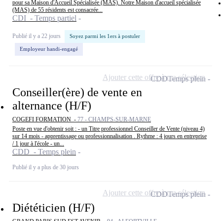
pour sa Maison d'Accueil Spécialisée (MAS). Notre Maison d'accueil spécialisée
(MAS) de 55 résidents est consacrée...
CDI - Temps partiel
Publié il y a 22 jours
Soyez parmi les 1ers à postuler
Employeur handi-engagé
Ajouter cette offre à ma sélection
CDD
Temps plein
Conseiller(ère) de vente en
alternance (H/F)
COGEFI FORMATION -
77 - CHAMPS-SUR-MARNE
Poste en vue d'obtenir soit : - un Titre professionnel Conseiller de Vente (niveau 4)
sur 14 mois - apprentissage ou professionnalisation . Rythme : 4 jours en entreprise
/ 1 jour à l'école - un...
CDD - Temps plein
Publié il y a plus de 30 jours
Ajouter cette offre à ma sélection
CDD
Temps plein
Diététicien (H/F)