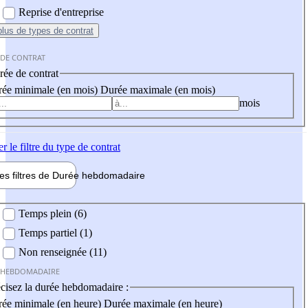
Reprise d'entreprise
plus
de types de contrat
 DE CONTRAT
ée de contrat
ée minimale (en mois)
Durée maximale (en mois)
mois
er
le filtre du type de contrat
les filtres de
Durée hebdo
madaire
 hebdomadaire
Temps plein (6)
Temps partiel (1)
Non renseignée (11)
 HEBDOMADAIRE
cisez la durée hebdomadaire :
ée minimale (en heure)
Durée maximale (en heure)