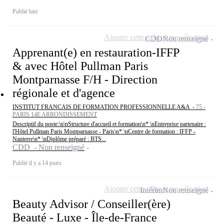
Publié hier
Ajouter cette offre à ma sélection
CDD
Non renseigné
Apprenant(e) en restauration-IFFP
& avec Hôtel Pullman Paris
Montparnasse F/H - Direction
régionale et d'agence
INSTITUT FRANCAIS DE FORMATION PROFESSIONNELLE A&A -
75 -
PARIS 14E ARRONDISSEMENT
Descriptif du poste:\n\nStructure d'accueil et formation\n* \nEntreprise partenaire :
l'Hôtel Pullman Paris Montparnasse - Paris\n* \nCentre de formation : IFFP -
Nanterre\n* \nDiplôme préparé : BTS...
CDD - Non renseigné
Publié il y a 14 jours
Ajouter cette offre à ma sélection
Intérim
Non renseigné
Beauty Advisor / Conseiller(ère)
Beauté - Luxe - Île-de-France