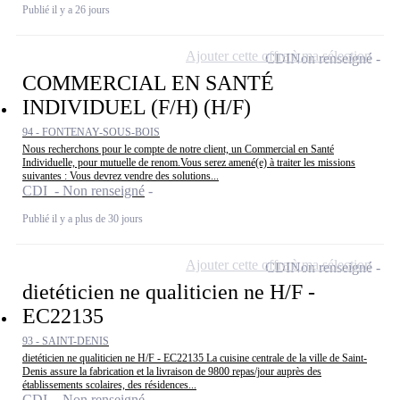
Publié il y a 26 jours
Ajouter cette offre à ma sélection
CDI
Non renseigné
COMMERCIAL EN SANTÉ
INDIVIDUEL (F/H) (H/F)
94 - FONTENAY-SOUS-BOIS
Nous recherchons pour le compte de notre client, un Commercial en Santé
Individuelle, pour mutuelle de renom.Vous serez amené(e) à traiter les missions
suivantes : Vous devrez vendre des solutions...
CDI - Non renseigné
Publié il y a plus de 30 jours
Ajouter cette offre à ma sélection
CDI
Non renseigné
dietéticien ne qualiticien ne H/F -
EC22135
93 - SAINT-DENIS
dietéticien ne qualiticien ne H/F - EC22135 La cuisine centrale de la ville de Saint-
Denis assure la fabrication et la livraison de 9800 repas/jour auprès des
établissements scolaires, des résidences...
CDI - Non renseigné