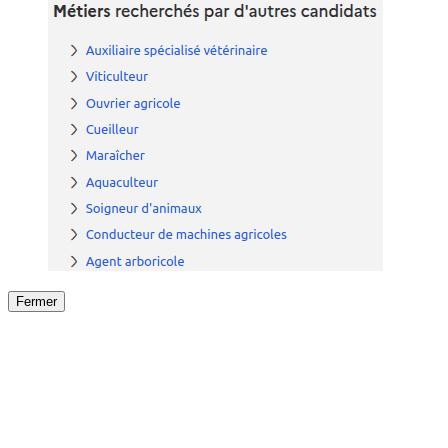
Fermer
Fermer
le détail de l'offre
/
Offre
sur
Offre précéden