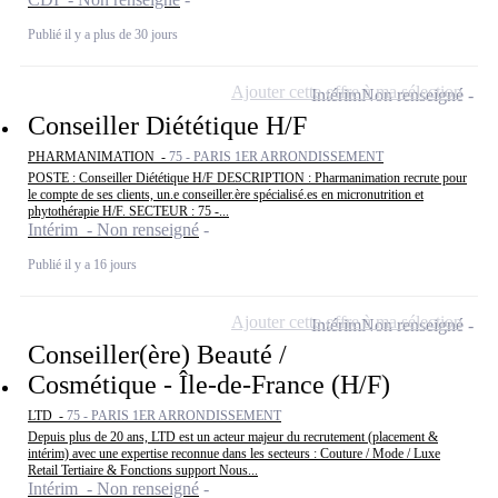
Publié il y a plus de 30 jours
Ajouter cette offre à ma sélection
Intérim
Non renseigné
Conseiller Diététique H/F
PHARMANIMATION -
75 - PARIS 1ER ARRONDISSEMENT
POSTE : Conseiller Diététique H/F DESCRIPTION : Pharmanimation recrute pour
le compte de ses clients, un.e conseiller.ère spécialisé.es en micronutrition et
phytothérapie H/F. SECTEUR : 75 -...
Intérim - Non renseigné
Publié il y a 16 jours
Ajouter cette offre à ma sélection
Intérim
Non renseigné
Conseiller(ère) Beauté /
Cosmétique - Île-de-France (H/F)
LTD -
75 - PARIS 1ER ARRONDISSEMENT
Depuis plus de 20 ans, LTD est un acteur majeur du recrutement (placement &
intérim) avec une expertise reconnue dans les secteurs : Couture / Mode / Luxe
Retail Tertiaire & Fonctions support Nous...
Intérim - Non renseigné