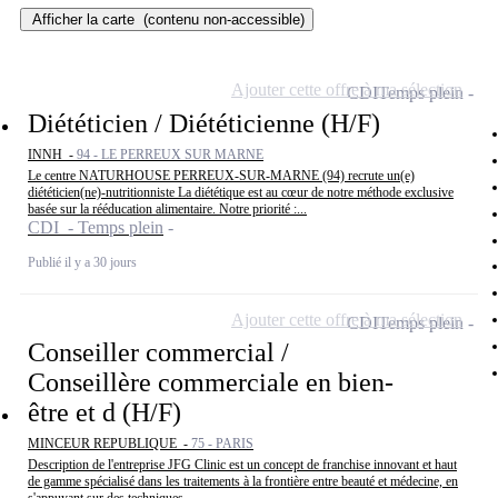
Afficher la carte
(contenu non-accessible)
Ajouter cette offre à ma sélection
CDI
Temps plein
Diététicien / Diététicienne (H/F)
INNH -
94 - LE PERREUX SUR MARNE
Le centre NATURHOUSE PERREUX-SUR-MARNE (94) recrute un(e)
diététicien(ne)-nutritionniste La diététique est au cœur de notre méthode exclusive
basée sur la rééducation alimentaire. Notre priorité :...
CDI - Temps plein
Publié il y a 30 jours
Ajouter cette offre à ma sélection
CDI
Temps plein
Conseiller commercial /
Conseillère commerciale en bien-
être et d (H/F)
MINCEUR REPUBLIQUE -
75 - PARIS
Description de l'entreprise JFG Clinic est un concept de franchise innovant et haut
de gamme spécialisé dans les traitements à la frontière entre beauté et médecine, en