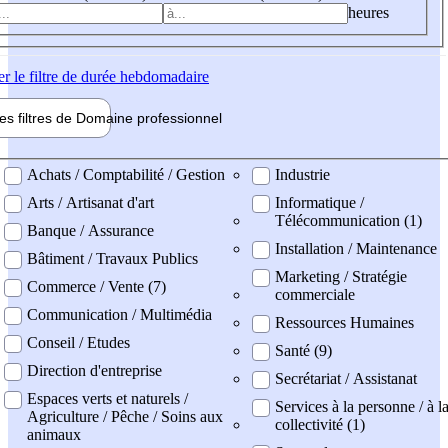
heures
er
le filtre de durée hebdomadaire
les filtres de
Domaine pro
fessionnel
ne professionel
Achats / Comptabilité / Gestion
Industrie
Arts / Artisanat d'art
Informatique /
Télécommunication (1)
Banque / Assurance
Installation / Maintenance
Bâtiment / Travaux Publics
Marketing / Stratégie
Commerce / Vente (7)
commerciale
Communication / Multimédia
Ressources Humaines
Conseil / Etudes
Santé (9)
Direction d'entreprise
Secrétariat / Assistanat
Espaces verts et naturels /
Services à la personne / à l
Agriculture / Pêche / Soins aux
collectivité (1)
animaux