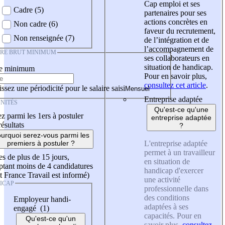
Cap emploi et ses
Cadre (5)
partenaires pour ses
actions concrètes en
Non cadre (6)
faveur du recrutement,
Non renseignée (7)
de l’intégration et de
l’accompagnement de
IRE BRUT MINIMUM
ses collaborateurs en
situation de handicap.
re minimum
Pour en savoir plus,
consultez cet article
.
ssez une périodicité pour le salaire saisi
Entreprise adaptée
NITÉS
Qu'est-ce qu'une
z parmi les 1ers à postuler
entreprise adaptée
résultats
?
urquoi serez-vous parmi les
L'entreprise adaptée
premiers à postuler ?
permet à un travailleur
es de plus de 15 jours,
en situation de
tant moins de 4 candidatures
handicap d'exercer
t France Travail est informé)
une activité
ICAP
professionnelle dans
des conditions
Employeur handi-
adaptées à ses
engagé (1)
capacités. Pour en
Qu'est-ce qu'un
savoir plus,
consultez