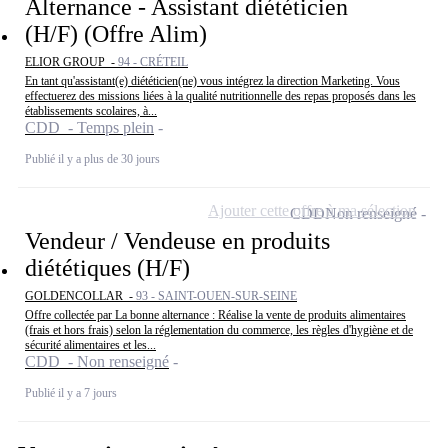
Alternance - Assistant diététicien
(H/F) (Offre Alim)
ELIOR GROUP -
94 - CRÉTEIL
En tant qu'assistant(e) diététicien(ne) vous intégrez la direction Marketing. Vous
effectuerez des missions liées à la qualité nutritionnelle des repas proposés dans les
établissements scolaires, à...
CDD - Temps plein
Publié il y a plus de 30 jours
Ajouter cette offre à ma sélection
CDD
Non renseigné
Vendeur / Vendeuse en produits
diététiques (H/F)
GOLDENCOLLAR -
93 - SAINT-OUEN-SUR-SEINE
Offre collectée par La bonne alternance : Réalise la vente de produits alimentaires
(frais et hors frais) selon la réglementation du commerce, les règles d'hygiène et de
sécurité alimentaires et les...
CDD - Non renseigné
Publié il y a 7 jours