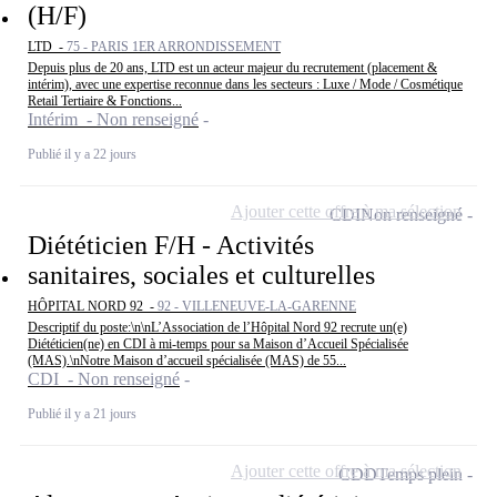
(H/F)
LTD -
75 - PARIS 1ER ARRONDISSEMENT
Depuis plus de 20 ans, LTD est un acteur majeur du recrutement (placement &
intérim), avec une expertise reconnue dans les secteurs : Luxe / Mode / Cosmétique
Retail Tertiaire & Fonctions...
Intérim - Non renseigné
Publié il y a 22 jours
Ajouter cette offre à ma sélection
CDI
Non renseigné
Diététicien F/H - Activités
sanitaires, sociales et culturelles
HÔPITAL NORD 92 -
92 - VILLENEUVE-LA-GARENNE
Descriptif du poste:\n\nL’Association de l’Hôpital Nord 92 recrute un(e)
Diététicien(ne) en CDI à mi-temps pour sa Maison d’Accueil Spécialisée
(MAS).\nNotre Maison d’accueil spécialisée (MAS) de 55...
CDI - Non renseigné
Publié il y a 21 jours
Ajouter cette offre à ma sélection
CDD
Temps plein