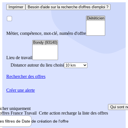
Imprimer
Besoin d'aide sur la recherche d'offres d'emploi ?
Métier, compétence, mot-clé, numéro d'offre
Lieu de travail
Distance autour du lieu choisi
Rechercher
des offres
Créer une alerte
Qui sont n
icher uniquement
 offres France Travail
Cette action recharge la liste des offres
les filtres de
Date de création
de l'offre