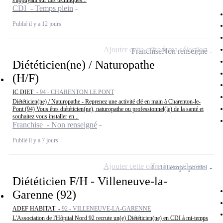
s'appuyant sur des techniques...
CDI - Temps plein
Publié il y a 12 jours
Ajouter cette offre à ma sélection
Franchise
Non renseigné
Diététicien(ne) / Naturopathe
(H/F)
IC DIET -
94 - CHARENTON LE PONT
Diététicien(ne) / Naturopathe - Reprenez une activité clé en main à Charenton-le-
Pont (94) Vous êtes diététicien(ne), naturopathe ou professionnel(le) de la santé et
souhaitez vous installer en...
Franchise - Non renseigné
Publié il y a 7 jours
Ajouter cette offre à ma sélection
CDI
Temps partiel
Diététicien F/H - Villeneuve-la-
Garenne (92)
ADEF HABITAT -
92 - VILLENEUVE-LA-GARENNE
L'Association de l'Hôpital Nord 92 recrute un(e) Diététicien(ne) en CDI à mi-temps