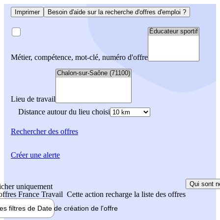
Imprimer
Besoin d'aide sur la recherche d'offres d'emploi ?
Métier, compétence, mot-clé, numéro d'offre
Lieu de travail
Distance autour du lieu choisi
Rechercher
des offres
Créer une alerte
Qui sont n
icher uniquement
 offres France Travail
Cette action recharge la liste des offres
les filtres de
Date de création
de l'offre