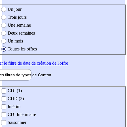
e création de l'offre
Un jour
Trois jours
Une semaine
Deux semaines
Un mois
Toutes les offres
er
le filtre de date de création de l'offre
les filtres de types de
Contrat
de contrat
CDI (1)
CDD (2)
Intérim
CDI Intérimaire
Saisonnier