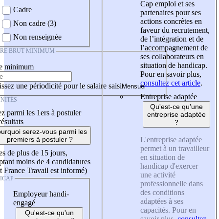
Cap emploi et ses
Cadre
partenaires pour ses
actions concrètes en
Non cadre (3)
faveur du recrutement,
Non renseignée
de l’intégration et de
l’accompagnement de
IRE BRUT MINIMUM
ses collaborateurs en
situation de handicap.
re minimum
Pour en savoir plus,
consultez cet article
.
ssez une périodicité pour le salaire saisi
Entreprise adaptée
NITÉS
Qu'est-ce qu'une
z parmi les 1ers à postuler
entreprise adaptée
résultats
?
urquoi serez-vous parmi les
L'entreprise adaptée
premiers à postuler ?
permet à un travailleur
es de plus de 15 jours,
en situation de
tant moins de 4 candidatures
handicap d'exercer
t France Travail est informé)
une activité
ICAP
professionnelle dans
des conditions
Employeur handi-
adaptées à ses
engagé
capacités. Pour en
Qu'est-ce qu'un
savoir plus,
consultez