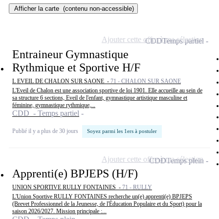
Afficher la carte
(contenu non-accessible)
Ajouter cette offre à ma sélection
CDD
Temps partiel
Entraineur Gymnastique
Rythmique et Sportive H/F
L EVEIL DE CHALON SUR SAONE -
71 - CHALON SUR SAONE
L'Eveil de Chalon est une association sportive de loi 1901. Elle accueille au sein de
sa structure 6 sections, Eveil de l'enfant, gymnastique artistique masculine et
féminine, gymnastique rythmique,...
CDD - Temps partiel
Publié il y a plus de 30 jours
Soyez parmi les 1ers à postuler
Ajouter cette offre à ma sélection
CDD
Temps plein
Apprenti(e) BPJEPS (H/F)
UNION SPORTIVE RULLY FONTAINES -
71 - RULLY
L'Union Sportive RULLY FONTAINES recherche un(e) apprenti(e) BPJEPS
(Brevet Professionnel de la Jeunesse, de l'Éducation Populaire et du Sport) pour la
saison 2026/2027. Mission principale :...