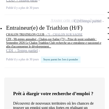
CDD - Temps plein
Publié il y a plus de 30 jours
Ajouter cette offre à ma sélection
CDI
Temps partiel
Entraineur(e) de Triathlon (H/F)
CHALON TRIATHLON CLUB -
71 - CHALON SUR SAONE
CDI - Mi-temps annualisé - Chalon-sur-Saône (71) - Prise de poste souhaitée :
Septembre 2026 Le Chalon Triathlon Club recherche un-e entraîneur-e passionné-e
afin d'accompagner le développement...
CDI - Temps partiel
Publié il y a plus de 30 jours
Soyez parmi les 1ers à postuler
Prêt à élargir votre recherche d’emploi ?
Découvrez de nouveaux territoires où les chances de
trouver un emploi sont plus fortes en réalisant un