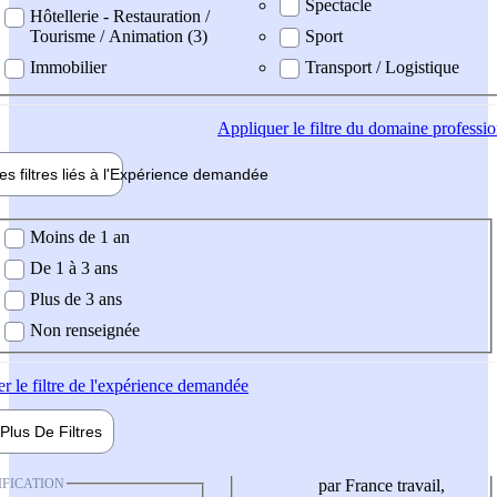
Spectacle
Hôtellerie - Restauration /
Tourisme / Animation (3)
Sport
Immobilier
Transport / Logistique
Appliquer
le filtre du domaine professi
es filtres liés à l'
Expérience
demandée
ience demandée
Moins de 1 an
De 1 à 3 ans
Plus de 3 ans
Non renseignée
er
le filtre de l'expérience demandée
Plus De
Filtres
IFICATION
par France travail,