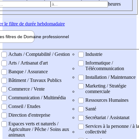
heures
er
le filtre de durée hebdomadaire
les filtres de
Domaine pro
fessionnel
ne professionel
Achats / Comptabilité / Gestion
Industrie
Arts / Artisanat d'art
Informatique /
Télécommunication
Banque / Assurance
Installation / Maintenance
Bâtiment / Travaux Publics
Marketing / Stratégie
Commerce / Vente
commerciale
Communication / Multimédia
Ressources Humaines
Conseil / Etudes
Santé
Direction d'entreprise
Secrétariat / Assistanat
Espaces verts et naturels /
Services à la personne / à l
Agriculture / Pêche / Soins aux
collectivité
animaux