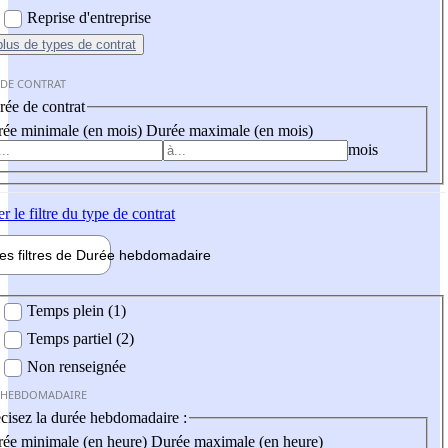
Reprise d'entreprise
plus
de types de contrat
 DE CONTRAT
ée de contrat
ée minimale (en mois)
Durée maximale (en mois)
mois
er
le filtre du type de contrat
les filtres de
Durée hebdo
madaire
 hebdomadaire
Temps plein (1)
Temps partiel (2)
Non renseignée
 HEBDOMADAIRE
cisez la durée hebdomadaire :
ée minimale (en heure)
Durée maximale (en heure)