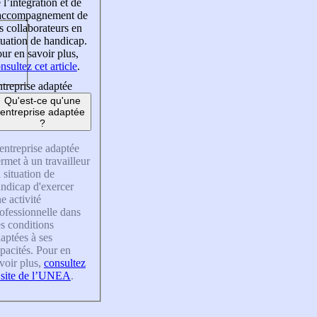
 l’intégration et de
’accompagnement de
s collaborateurs en
tuation de handicap.
ur en savoir plus,
nsultez cet article
.
treprise adaptée
Qu'est-ce qu'une
entreprise adaptée
?
entreprise adaptée
rmet à un travailleur
 situation de
ndicap d'exercer
e activité
ofessionnelle dans
s conditions
aptées à ses
pacités. Pour en
voir plus,
consultez
 site de l’UNEA
.