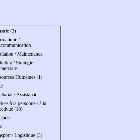
strie (3)
rmatique /
écommunication
allation / Maintenance
eting / Stratégie
merciale
sources Humaines (1)
té
étariat / Assistanat
ices à la personne / à la
ectivité (18)
ctacle
rt
sport / Logistique (3)