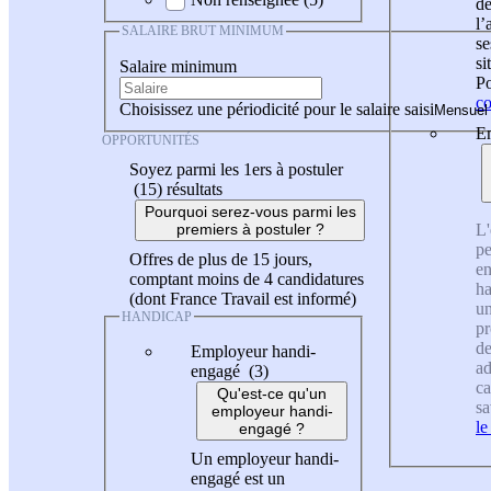
de
l
SALAIRE BRUT MINIMUM
se
si
Salaire minimum
Po
co
Choisissez une périodicité pour le salaire saisi
En
OPPORTUNITÉS
Soyez parmi les 1ers à postuler
(15)
résultats
Pourquoi serez-vous parmi les
L'
premiers à postuler ?
pe
Offres de plus de 15 jours,
en
comptant moins de 4 candidatures
ha
(dont France Travail est informé)
un
HANDICAP
pr
de
Employeur handi-
ad
engagé (3)
ca
Qu'est-ce qu'un
sa
employeur handi-
le
engagé ?
Un employeur handi-
engagé est un