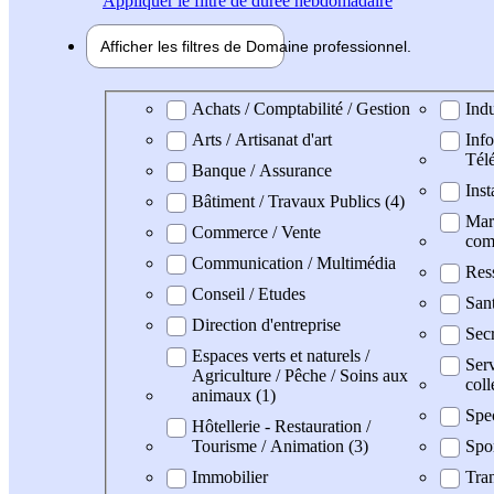
Appliquer
le filtre de durée hebdomadaire
Afficher les filtres de
Domaine pro
fessionnel
Domaine professionel
Achats / Comptabilité / Gestion
Indu
Arts / Artisanat d'art
Info
Tél
Banque / Assurance
Inst
Bâtiment / Travaux Publics (4)
Mark
Commerce / Vente
com
Communication / Multimédia
Res
Conseil / Etudes
San
Direction d'entreprise
Secr
Espaces verts et naturels /
Serv
Agriculture / Pêche / Soins aux
coll
animaux (1)
Spe
Hôtellerie - Restauration /
Tourisme / Animation (3)
Spo
Immobilier
Tran