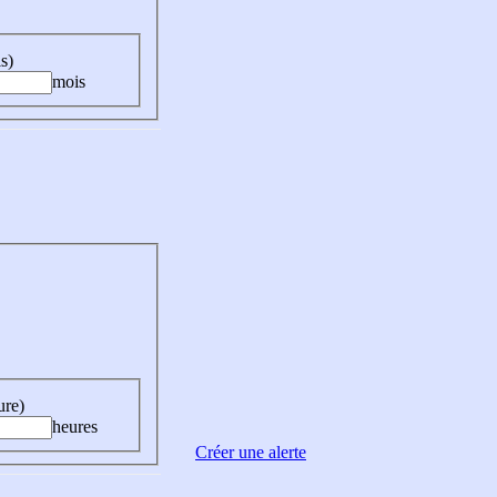
s)
mois
ure)
heures
Créer une alerte