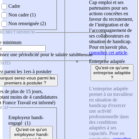
Cap emploi et ses
Cadre
partenaires pour ses
actions concrètes en
Non cadre (1)
faveur du recrutement,
Non renseignée (2)
de l’intégration et de
l’accompagnement de
IRE BRUT MINIMUM
ses collaborateurs en
situation de handicap.
re minimum
Pour en savoir plus,
consultez cet article
.
ssez une périodicité pour le salaire saisi
Entreprise adaptée
NITÉS
Qu'est-ce qu'une
z parmi les 1ers à postuler
entreprise adaptée
?
urquoi serez-vous parmi les
premiers à postuler ?
L'entreprise adaptée
es de plus de 15 jours,
permet à un travailleur
tant moins de 4 candidatures
en situation de
t France Travail est informé)
handicap d'exercer
ICAP
une activité
professionnelle dans
Employeur handi-
des conditions
engagé (1)
adaptées à ses
Qu'est-ce qu'un
capacités. Pour en
employeur handi-
savoir plus,
consultez