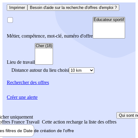
Imprimer
Besoin d'aide sur la recherche d'offres d'emploi ?
Métier, compétence, mot-clé, numéro d'offre
Lieu de travail
Distance autour du lieu choisi
Rechercher
des offres
Créer une alerte
Qui sont n
icher uniquement
 offres France Travail
Cette action recharge la liste des offres
les filtres de
Date de création
de l'offre