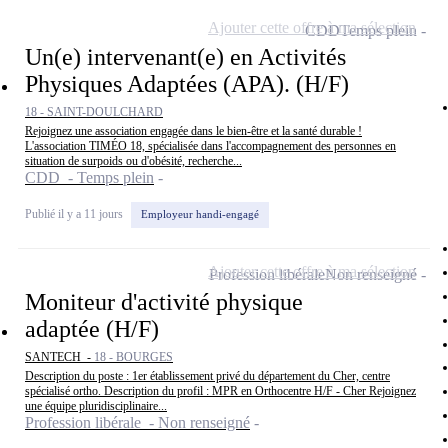
Ajouter cette offre à ma sélection
CDD
Temps plein
Un(e) intervenant(e) en Activités
Physiques Adaptées (APA). (H/F)
18 - SAINT-DOULCHARD
Rejoignez une association engagée dans le bien-être et la santé durable !
L'association TIMÉO 18, spécialisée dans l'accompagnement des personnes en
situation de surpoids ou d'obésité, recherche...
CDD - Temps plein
Publié il y a 11 jours
Employeur handi-engagé
Ajouter cette offre à ma sélection
Profession libérale
Non renseigné
Moniteur d'activité physique
adaptée (H/F)
SANTECH -
18 - BOURGES
Description du poste : 1er établissement privé du département du Cher, centre
spécialisé ortho. Description du profil : MPR en Orthocentre H/F - Cher Rejoignez
une équipe pluridisciplinaire...
Profession libérale - Non renseigné