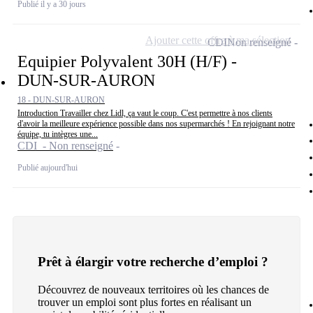
Publié il y a 30 jours
Ajouter cette offre à ma sélection
CDI
Non renseigné
Equipier Polyvalent 30H (H/F) -
DUN-SUR-AURON
18 - DUN-SUR-AURON
Introduction Travailler chez Lidl, ça vaut le coup. C'est permettre à nos clients
d'avoir la meilleure expérience possible dans nos supermarchés ! En rejoignant notre
équipe, tu intègres une...
CDI - Non renseigné
Publié aujourd'hui
Prêt à élargir votre recherche d’emploi ?
Découvrez de nouveaux territoires où les chances de
trouver un emploi sont plus fortes en réalisant un