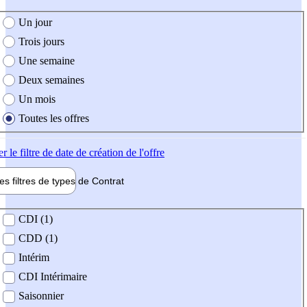
e création de l'offre
Un jour
Trois jours
Une semaine
Deux semaines
Un mois
Toutes les offres
er
le filtre de date de création de l'offre
les filtres de types de
Contrat
de contrat
CDI (1)
CDD (1)
Intérim
CDI Intérimaire
Saisonnier