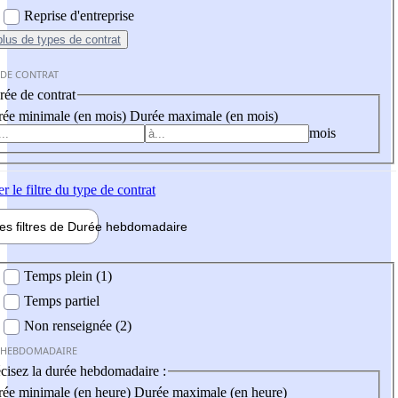
Reprise d'entreprise
plus
de types de contrat
 DE CONTRAT
ée de contrat
ée minimale (en mois)
Durée maximale (en mois)
mois
er
le filtre du type de contrat
les filtres de
Durée hebdo
madaire
 hebdomadaire
Temps plein (1)
Temps partiel
Non renseignée (2)
 HEBDOMADAIRE
cisez la durée hebdomadaire :
ée minimale (en heure)
Durée maximale (en heure)