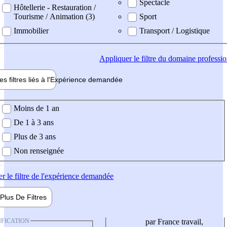
Spectacle
Hôtellerie - Restauration /
Tourisme / Animation (3)
Sport
Immobilier
Transport / Logistique
Appliquer
le filtre du domaine professi
es filtres liés à l'
Expérience
demandée
ience demandée
Moins de 1 an
De 1 à 3 ans
Plus de 3 ans
Non renseignée
er
le filtre de l'expérience demandée
Plus De
Filtres
IFICATION
par France travail,