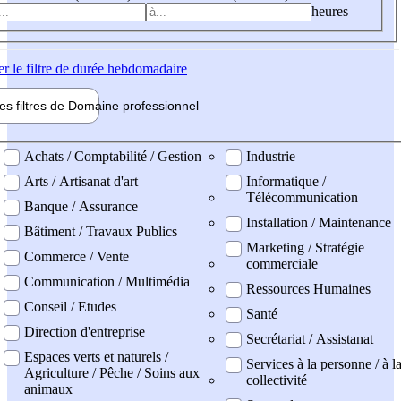
heures
er
le filtre de durée hebdomadaire
les filtres de
Domaine pro
fessionnel
ne professionel
Achats / Comptabilité / Gestion
Industrie
Arts / Artisanat d'art
Informatique /
Télécommunication
Banque / Assurance
Installation / Maintenance
Bâtiment / Travaux Publics
Marketing / Stratégie
Commerce / Vente
commerciale
Communication / Multimédia
Ressources Humaines
Conseil / Etudes
Santé
Direction d'entreprise
Secrétariat / Assistanat
Espaces verts et naturels /
Services à la personne / à l
Agriculture / Pêche / Soins aux
collectivité
animaux