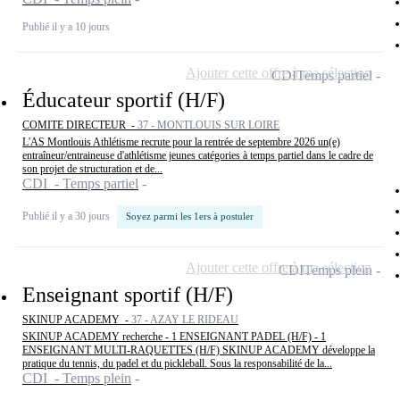
Publié il y a 10 jours
Ajouter cette offre à ma sélection
CDI
Temps partiel
Éducateur sportif (H/F)
COMITE DIRECTEUR -
37 - MONTLOUIS SUR LOIRE
L'AS Montlouis Athlétisme recrute pour la rentrée de septembre 2026 un(e)
entraîneur/entraineuse d'athlétisme jeunes catégories à temps partiel dans le cadre de
son projet de structuration et de...
CDI - Temps partiel
Publié il y a 30 jours
Soyez parmi les 1ers à postuler
Ajouter cette offre à ma sélection
CDI
Temps plein
Enseignant sportif (H/F)
SKINUP ACADEMY -
37 - AZAY LE RIDEAU
SKINUP ACADEMY recherche - 1 ENSEIGNANT PADEL (H/F) - 1
ENSEIGNANT MULTI-RAQUETTES (H/F) SKINUP ACADEMY développe la
pratique du tennis, du padel et du pickleball. Sous la responsabilité de la...
CDI - Temps plein