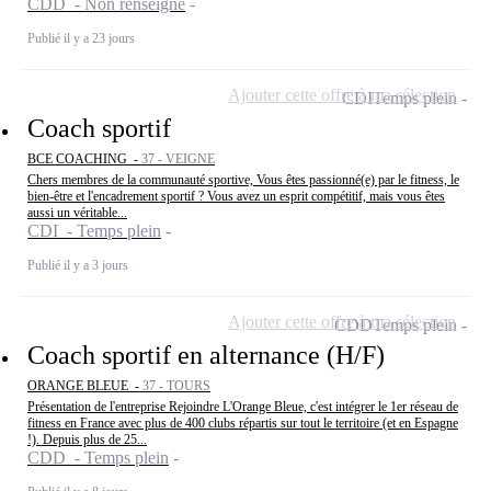
CDD - Non renseigné
Publié il y a 23 jours
Ajouter cette offre à ma sélection
CDI
Temps plein
Coach sportif
BCE COACHING -
37 - VEIGNE
Chers membres de la communauté sportive, Vous êtes passionné(e) par le fitness, le
bien-être et l'encadrement sportif ? Vous avez un esprit compétitif, mais vous êtes
aussi un véritable...
CDI - Temps plein
Publié il y a 3 jours
Ajouter cette offre à ma sélection
CDD
Temps plein
Coach sportif en alternance (H/F)
ORANGE BLEUE -
37 - TOURS
Présentation de l'entreprise Rejoindre L'Orange Bleue, c'est intégrer le 1er réseau de
fitness en France avec plus de 400 clubs répartis sur tout le territoire (et en Espagne
!). Depuis plus de 25...
CDD - Temps plein