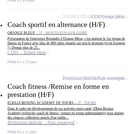
Publié il y a 8 jours
Ajouter cette offre à ma sélection
CDD
Temps plein
Coach sportif en alternance (H/F)
ORANGE BLEUE -
37 - MONTLOUIS-SUR-LOIRE
Présentation de l'entreprise Rejoindre L'Orange Bleue, c'est intégrer le 1er réseau de
fitness en France avec plus de 400 clubs répartis sur tout le territoire (et en Espagne
!). Depuis plus de 25...
CDD - Temps plein
Publié il y a 23 jours
Ajouter cette offre à ma sélection
Profession libérale
Non renseigné
Coach fitness /Remise en forme en
prestation (H/F)
ELBAJA BOXING ACADEMY DE TOURS -
37 - TOURS
Dans le cadre du développement de ses activités sport-santé, Elbaja Boxing
Academy recherche coach de fitness / remise en forme indépendant(e) pour animer
des séances collectives auprès d'un public...
Profession libérale - Non renseigné
Publié il y a 11 jours