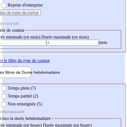
Reprise d'entreprise
plus
de types de contrat
 DE CONTRAT
ée de contrat
ée minimale (en mois)
Durée maximale (en mois)
mois
er
le filtre du type de contrat
les filtres de
Durée hebdo
madaire
 hebdomadaire
Temps plein (7)
Temps partiel (2)
Non renseignée (5)
 HEBDOMADAIRE
cisez la durée hebdomadaire :
ée minimale (en heure)
Durée maximale (en heure)