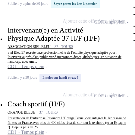
Publié il y a plus de 30 jours
Soyez parmi les 1ers à postuler
Ajouter cette offre à ma sélection
CDI
Temps plein
Intervenant(e) en Activité
Physique Adaptée 37 H/F (H/F)
ASSOCIATION SIEL BLEU -
37 - TOURS
Siel Bleu 37 recrute un.e professionnel.le de l'activité physique adaptée pour : -
Intervenir auprès d'un public varié (personnes âgées, diabétiques, en situation de
handicap, avec une...
CDI - Temps plein
Publié il y a 30 jours
Employeur handi-engagé
Ajouter cette offre à ma sélection
CDI
Temps plein
Coach sportif (H/F)
ORANGE BLEUE -
37 - TOURS
Présentation de l'entreprise Rejoindre L'Orange Bleue, c'est intégrer le 1er réseau de
fitness en France avec plus de 400 clubs répartis sur tout le territoire (et en Espagne
!). Depuis plus de 25...
CDI - Temps plein