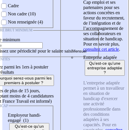
Cap emploi et ses
Cadre
partenaires pour ses
actions concrètes en
Non cadre (10)
faveur du recrutement,
Non renseignée (4)
de l’intégration et de
l’accompagnement de
IRE BRUT MINIMUM
ses collaborateurs en
situation de handicap.
re minimum
Pour en savoir plus,
consultez cet article
.
ssez une périodicité pour le salaire saisi
Entreprise adaptée
NITÉS
Qu'est-ce qu'une
z parmi les 1ers à postuler
entreprise adaptée
résultats
?
urquoi serez-vous parmi les
L'entreprise adaptée
premiers à postuler ?
permet à un travailleur
es de plus de 15 jours,
en situation de
tant moins de 4 candidatures
handicap d'exercer
t France Travail est informé)
une activité
ICAP
professionnelle dans
des conditions
Employeur handi-
adaptées à ses
engagé (1)
capacités. Pour en
Qu'est-ce qu'un
savoir plus,
consultez