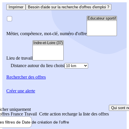
Imprimer
Besoin d'aide sur la recherche d'offres d'emploi ?
Métier, compétence, mot-clé, numéro d'offre
Lieu de travail
Distance autour du lieu choisi
Rechercher
des offres
Créer une alerte
Qui sont n
icher uniquement
 offres France Travail
Cette action recharge la liste des offres
les filtres de
Date de création
de l'offre