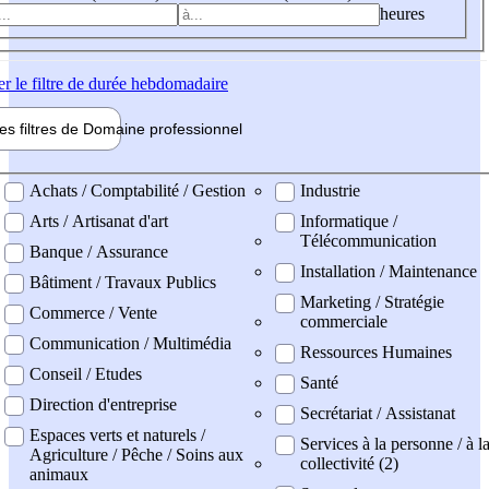
heures
er
le filtre de durée hebdomadaire
les filtres de
Domaine pro
fessionnel
ne professionel
Achats / Comptabilité / Gestion
Industrie
Arts / Artisanat d'art
Informatique /
Télécommunication
Banque / Assurance
Installation / Maintenance
Bâtiment / Travaux Publics
Marketing / Stratégie
Commerce / Vente
commerciale
Communication / Multimédia
Ressources Humaines
Conseil / Etudes
Santé
Direction d'entreprise
Secrétariat / Assistanat
Espaces verts et naturels /
Services à la personne / à l
Agriculture / Pêche / Soins aux
collectivité (2)
animaux