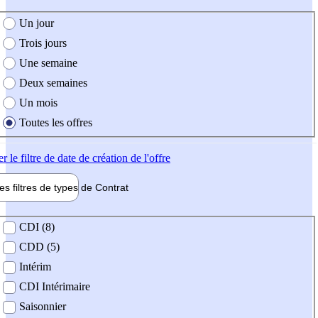
e création de l'offre
Un jour
Trois jours
Une semaine
Deux semaines
Un mois
Toutes les offres
er
le filtre de date de création de l'offre
les filtres de types de
Contrat
de contrat
CDI (8)
CDD (5)
Intérim
CDI Intérimaire
Saisonnier