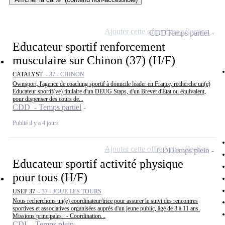
Ajouter cette offre à ma sélection
CDD
Temps partiel
Educateur sportif renforcement
musculaire sur Chinon (37) (H/F)
CATALYST -
37 - CHINON
Ownsport, l'agence de coaching sportif à domicile leader en France, recherche un(e)
Educateur sportif(ve) titulaire d'un DEUG Staps, d'un Brevet d'État ou équivalent,
pour dispenser des cours de...
CDD - Temps partiel
Publié il y a 4 jours
Ajouter cette offre à ma sélection
CDI
Temps plein
Educateur sportif activité physique
pour tous (H/F)
USEP 37 -
37 - JOUE LES TOURS
Nous recherchons un(e) coordinateur/trice pour assurer le suivi des rencontres
sportives et associatives organisées auprès d'un jeune public, âgé de 3 à 11 ans.
Missions principales : - Coordination...
CDI - Temps plein