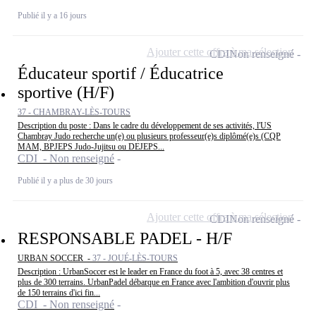
Publié il y a 16 jours
Ajouter cette offre à ma sélection
CDI
Non renseigné
Éducateur sportif / Éducatrice
sportive (H/F)
37 - CHAMBRAY-LÈS-TOURS
Description du poste : Dans le cadre du développement de ses activités, l'US
Chambray Judo recherche un(e) ou plusieurs professeur(e)s diplômé(e)s (CQP
MAM, BPJEPS Judo-Jujitsu ou DEJEPS...
CDI - Non renseigné
Publié il y a plus de 30 jours
Ajouter cette offre à ma sélection
CDI
Non renseigné
RESPONSABLE PADEL - H/F
URBAN SOCCER -
37 - JOUÉ-LÈS-TOURS
Description : UrbanSoccer est le leader en France du foot à 5, avec 38 centres et
plus de 300 terrains. UrbanPadel débarque en France avec l'ambition d'ouvrir plus
de 150 terrains d'ici fin...
CDI - Non renseigné