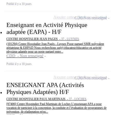
Publié il y a 10 jours
Ajouter cette offre à ma sélection
CDD
Non renseigné
Enseignant en Activité Physique
adaptée (EAPA) - H/F
CENTRE HOSPITALIER JEAN PAGES -
37 - LUYNES
(101294) Centre Hospitalier Jean Pagès - Luynes Poste partagé SMR polyvalent
gériatrique & EHPAD Nous recherchons un(e) éducateur/éducatrice en activité
physique adaptée pour un poste partagé entre...
CDD - Non renseigné
Publié il y a 18 jours
Ajouter cette offre à ma sélection
CDD
Non renseigné
ENSEIGNANT APA (Activités
Physiques Adaptées) H/F
CENTRE HOSPITALIER PAUL MARTINAIS -
37 - LOCHES
[97406] Centre Hospitalier Paul Martinais de Loches L’enseignant APA a pour
vocation de participer à la conception, la conduite et l’évaluation de programmes de
prévention, de réadaptation et/ou...